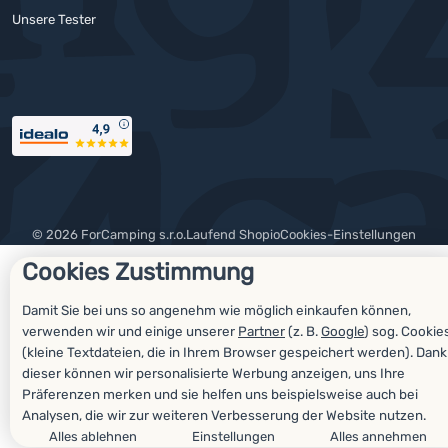
Unsere Tester
Auszeichnungen
© 2026 ForCamping s.r.o.
laufend
Shopio
Cookies-Einstellungen
Cookies Zustimmung
Damit Sie bei uns so angenehm wie möglich einkaufen können,
verwenden wir und einige unserer
Partner
(z. B.
Google
) sog. Cookie
(kleine Textdateien, die in Ihrem Browser gespeichert werden). Dank
dieser können wir personalisierte Werbung anzeigen, uns Ihre
Präferenzen merken und sie helfen uns beispielsweise auch bei
Analysen, die wir zur weiteren Verbesserung der Website nutzen.
Alles ablehnen
Einstellungen
Alles annehmen