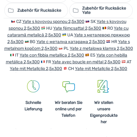
Zubehör für Rucksäcke
Zubehör für Rucksäcke
Yate
CZ
Yate s kovovou sponou 2,5x300
SK
Yate s kovovou
sponou 2,5x300
HU
Yate fémcsattal 2,5x300
RO
Yate cu
cataramă metalică 2,5x300
UA
Yate з металевою пряжкою
2,5x300
BG
Yate с метална катарама 2,5x300
HR
Yate s
metalnom kopčom 2,5×300
PL
Yate z metalową klamrą 2,5x300
IT
Yate con fibbia metallica 2,5x300
ES
Yate con hebilla
metálica 2,5x300
FR
Yate avec boucle en métal 2,5x300
AT
Yate mit Metallclip 2,5x300
CH
Yate mit Metallclip 2,5x300
Schnelle
Wir beraten Sie
Wir stellen
Lieferung
online und per
unsere
Telefon
Eigenprodukte
her