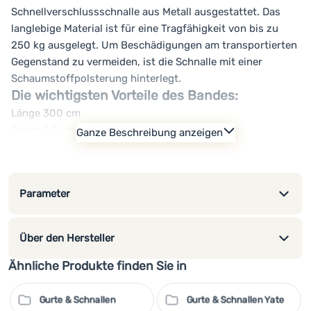
Schnellverschlussschnalle aus Metall ausgestattet. Das
langlebige Material ist für eine Tragfähigkeit von bis zu
250 kg ausgelegt. Um Beschädigungen am transportierten
Gegenstand zu vermeiden, ist die Schnalle mit einer
Schaumstoffpolsterung hinterlegt.
Die wichtigsten Vorteile des Bandes:
Länge 300 cm
Breite 2,5 cm
Ganze Beschreibung anzeigen
Schnellverschluss aus Metall
Tragfähigkeit 250 kg
Schaumstoffpolster unter der Schnalle zur Vermeidung
Parameter
von Abrieb des Transportgutes
Über den Hersteller
Ähnliche Produkte finden Sie in
Gurte & Schnallen
Gurte & Schnallen Yate