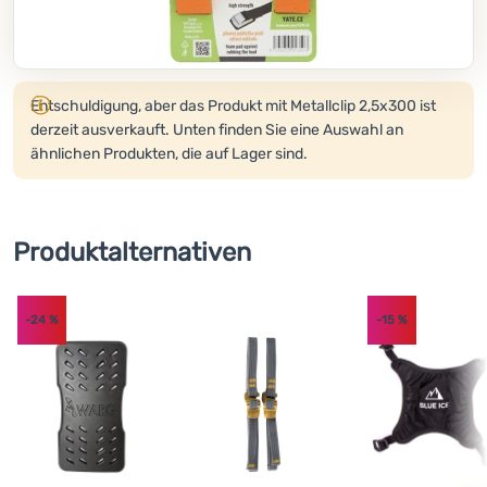
Kochen
Klettern
Produkt wird nicht mehr verkauft.
Entschuldigung, aber das Produkt mit Metallclip 2,5x300 ist
Ultraleichte
derzeit ausverkauft. Unten finden Sie eine Auswahl an
Ausrüstung
ähnlichen Produkten, die auf Lager sind.
Sport
Marken
Produktalternativen
Club
eXtra
-24
%
-15
%
Beratung
Hilfe &
Kontakte
Über
uns