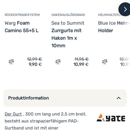
w
Anmelden /
RÜCKENTRAGESYSTEM
HAKENAUSLÖSEBAND
HELMHALTERUNG
Registrieren
Warg
Foam
Sea to Summit
Blue Ice
Helm
Camino 55+5 L
Zurrgurte mit
Holder
Haken 1m x
10mm
12,99
€
11,95
€
13,0
9,90
€
10,99
€
10,9
Vergleichen
Vergleichen
Vergleichen
Produktinformation
Der Gurt
, 300 cm lang und 2,5 cm breit,
besteht aus strapazierfähigem PAD-
Gurtband und ist mit einer