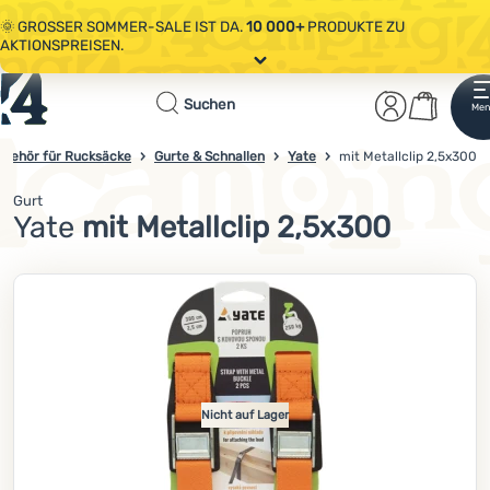
🌞 GROSSER SOMMER-SALE IST DA.
10 000+
PRODUKTE ZU
AKTIONSPREISEN.
Alle Aktionen
Startseite
Benutzer
Waren
🤫 - 10 % AUF AUSGEWÄHLTE CAMPING- & WANDERAUSRÜSTUNG.
COD
Suchen
Men
Anmelden
Warenkorb
OUT10
NUTZEN.
Sale
ubehör für Rucksäcke
Gurte & Schnallen
Yate
mit Metallclip 2,5x300
4campingshop.de
🌞 GROSSER SOMMER-SALE IST DA.
10 000+
PRODUKTE ZU
AKTIONSPREISEN.
Gurt
Bekleidung
Yate
mit Metallclip 2,5x300
Schuhe
Foto
Rucksäcke
Schlafsäcke
Isomatten
Nicht auf Lager
Zelte
Ausrüstung