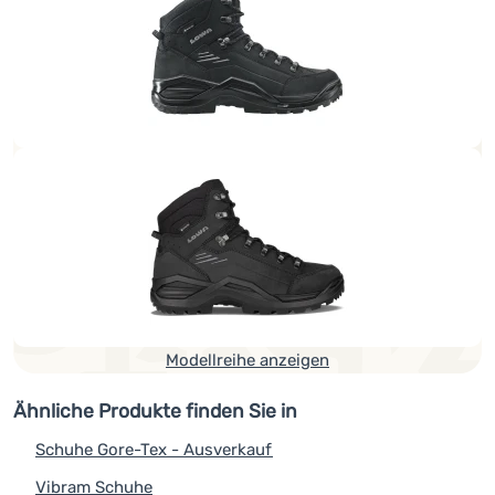
innovative
Monowrap
® Technologie - hervorragende
Fußstabilisierung
zwei eingespritzte Zwischensohlenschichten für
maximalen Komfort
Innensohle mit aktivem Belüftungssystem ATC
Schuhgrößentabelle Lowa
So wählen Sie Wanderschuhe aus
Wir stellen die Renegade GTX Mid-Stiefel vor
(eng):
Modellreihe anzeigen
Ähnliche Produkte finden Sie in
Schuhe Gore-Tex - Ausverkauf
Vibram Schuhe