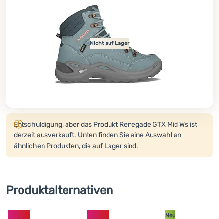
Kochen
Klettern
Nicht auf Lager
Ultraleichte
Ausrüstung
Sport
Marken
Produkt wird nicht mehr verkauft.
Club
Entschuldigung, aber das Produkt Renegade GTX Mid Ws ist
eXtra
derzeit ausverkauft. Unten finden Sie eine Auswahl an
ähnlichen Produkten, die auf Lager sind.
Beratung
Hilfe &
Kontakte
Produktalternativen
Über
uns
Neu