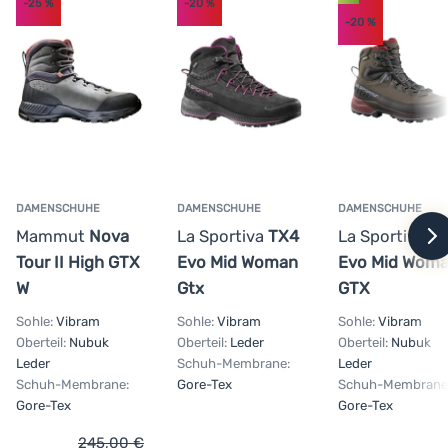
-25
%
-20
%
-20
%
Anmelden /
Registrieren
DAMENSCHUHE
DAMENSCHUHE
DAMENSCHUHE
Mammut
Nova
La Sportiva
TX4
La Sportiva
T
w
Tour II High GTX
Evo Mid Woman
Evo Mid Wom
W
Gtx
GTX
Sohle:
Vibram
Sohle:
Vibram
Sohle:
Vibram
Oberteil:
Nubuk
Oberteil:
Leder
Oberteil:
Nubuk
Leder
Schuh-Membrane:
Leder
Schuh-Membrane:
Gore-Tex
Schuh-Membrane
Gore-Tex
Gore-Tex
245,00
€