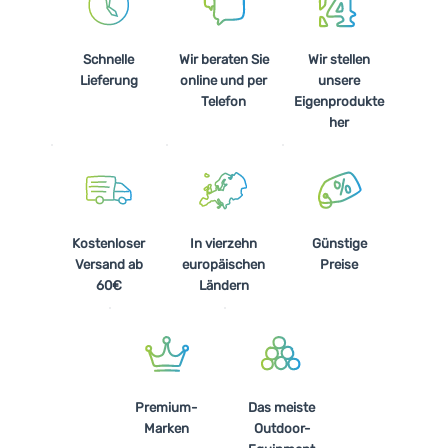
Schnelle
Wir beraten Sie
Wir stellen
Lieferung
online und per
unsere
Telefon
Eigenprodukte
her
Kostenloser
In vierzehn
Günstige
Versand ab
europäischen
Preise
60€
Ländern
Premium-
Das meiste
Marken
Outdoor-