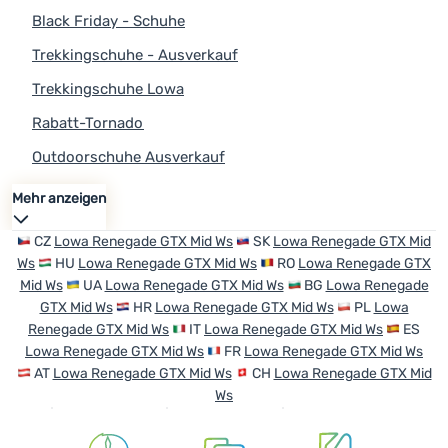
Black Friday - Schuhe
Trekkingschuhe - Ausverkauf
Trekkingschuhe Lowa
Rabatt-Tornado
Outdoorschuhe Ausverkauf
Ausverkauf Lowa
Black Friday
Black Friday Lowa
Outdoor-Aktivitäten
Kampagnen
Mehr anzeigen
CZ
Lowa Renegade GTX Mid Ws
SK
Lowa Renegade GTX Mid
Ws
HU
Lowa Renegade GTX Mid Ws
RO
Lowa Renegade GTX
Mid Ws
UA
Lowa Renegade GTX Mid Ws
BG
Lowa Renegade
GTX Mid Ws
HR
Lowa Renegade GTX Mid Ws
PL
Lowa
Renegade GTX Mid Ws
IT
Lowa Renegade GTX Mid Ws
ES
Lowa Renegade GTX Mid Ws
FR
Lowa Renegade GTX Mid Ws
AT
Lowa Renegade GTX Mid Ws
CH
Lowa Renegade GTX Mid
Ws