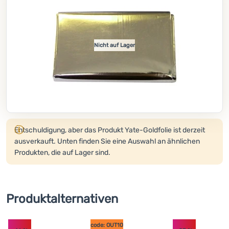
Kochen
Klettern
Nicht auf Lager
Ultraleichte
Ausrüstung
Sport
Marken
Produkt wird nicht mehr verkauft.
Club
Entschuldigung, aber das Produkt Yate-Goldfolie ist derzeit
eXtra
ausverkauft. Unten finden Sie eine Auswahl an ähnlichen
Produkten, die auf Lager sind.
Beratung
Hilfe &
Kontakte
Produktalternativen
Über
uns
code: OUT10