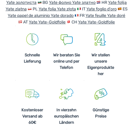
Yate золотиста
BG
Yate фолио Yate златно
HR
Yate folija
Yate zlatna
PL
Yate folia Yate złota
IT
Yate foglio d'oro
ES
Yate papel de aluminio Yate dorado
FR
Yate feuille Yate doré
AT
Yate Yate-Goldfolie
CH
Yate Yate-Goldfolie
Schnelle
Wir beraten Sie
Wir stellen
Lieferung
online und per
unsere
Telefon
Eigenprodukte
her
Kostenloser
In vierzehn
Günstige
Versand ab
europäischen
Preise
60€
Ländern