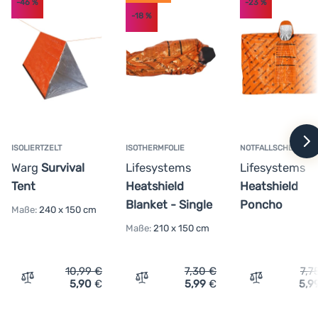
-46
%
-23
%
-18
%
Anmelden /
Registrieren
w
ISOLIERTZELT
ISOTHERMFOLIE
NOTFALLSCHLAFSAC
Warg
Survival
Lifesystems
Lifesystems
Tent
Heatshield
Heatshield
Blanket - Single
Poncho
Maße:
240 x 150 cm
Maße:
210 x 150 cm
10,99
€
7,30
€
7,7
5,90
€
5,99
€
5,9
Vergleichen
Vergleichen
Vergleichen