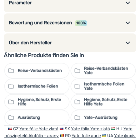
Parameter
Bewertung und Rezensionen
100%
Über den Hersteller
Ähnliche Produkte finden Sie in
Reise-Verbandskästen
Reise-Verbandskästen
Yate
Isothermische Folien
Isothermische Folien
Yate
Hygiene, Schutz, Erste
Hygiene, Schutz, Erste
Hilfe
Hilfe Yate
Ausrüstung
Yate-Ausrüstung
CZ
Yate fólie Yate zlatá
SK
Yate fólia Yate zlatá
HU
Yate
hőszigetelő Alufólia - arany
RO
Yate folie aurie
UA
Yate фолія