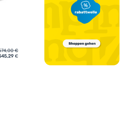
574,00
€
545,29
€
r-Kühlschrank Yolco GCX47' hinzufügen