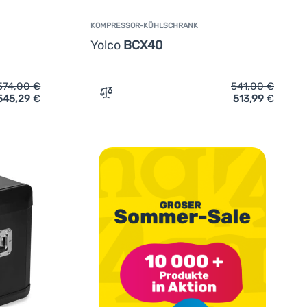
KOMPRESSOR-KÜHLSCHRANK
Yolco
BCX40
574,00
€
541,00
€
545,29
€
513,99
€
r-Kühlschrank Yolco BCX50' hinzufügen
Zum Vergleich 'Kompressor-Kühlschrank 