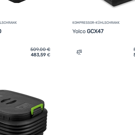
LSCHRANK
KOMPRESSOR-KÜHLSCHRANK
0
Yolco
GCX47
509,00
€
483,59
€
ich 'Kompressor-Kühlschrank Yolco BCX30' hinzufügen
Zum Vergleich 'Kompresso