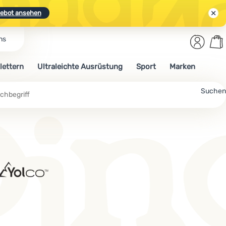
ebot ansehen
Benut
Wa
ns
N.
Entdecken
Anmelden
War
lettern
Ultraleichte Ausrüstung
Sport
Marken
ebot ansehen
Suchen