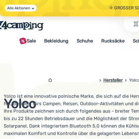
🌞 GROSSER S
Alle Aktionen
🤫 - 10 % AUF 
Sale
Bekleidung
Schuhe
Rucksäcke
Sc
🌞 GROSSER S
4campingshop.de
Hersteller
Yolc
Yolco ist eine innovative polnische Marke, die sich auf die H
Yolco
hat, die ideal fürs Campen, Reisen, Outdoor-Aktivitäten und 
Ihre Produkte zeichnen sich durch folgendes aus - breiter Tem
bis zu 22 Stunden Betriebsdauer und die Möglichkeit der Str
Solarpanel. Dank integriertem Bluetooth 5.0 können die Kühl
maximalen Komfort und Kontrolle über die gelagerten Lebensm