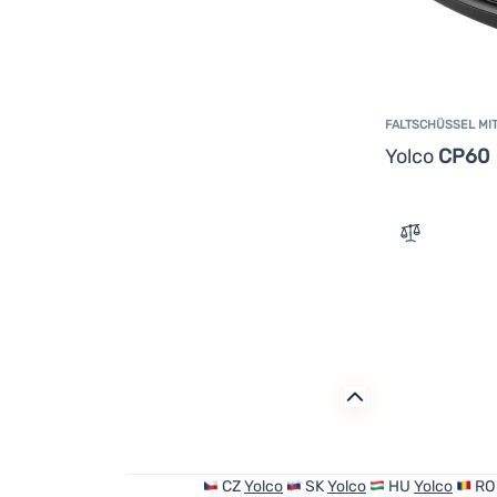
FALTSCHÜSSEL MI
Yolco
CP60
Zum Vergle
CZ
Yolco
SK
Yolco
HU
Yolco
R