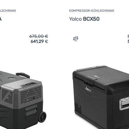
LSCHRANK
KOMPRESSOR-KÜHLSCHRANK
A
Yolco
BCX50
675,00
€
641,29
€
ich 'Kompressor-Kühlschrank Yolco CB30A' hinzufügen
Zum Vergleich 'Kompresso