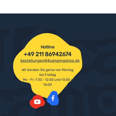
Hotline
+49 211 86942674
bestellungen@4campingshop.de
Wir beraten Sie gerne von Montag
bis Freitag
Mo - Fr: 7:30 - 12:30 und 13:00 -
16:00
Facebook
YouTube