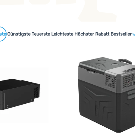
nd
technologisch fortgeschrittenen
Lösung für die Aufbewahru
n.
Marken
 Produkte
Günstigste
Teuerste
Leichteste
Höchster Rabatt
Bestseller
W