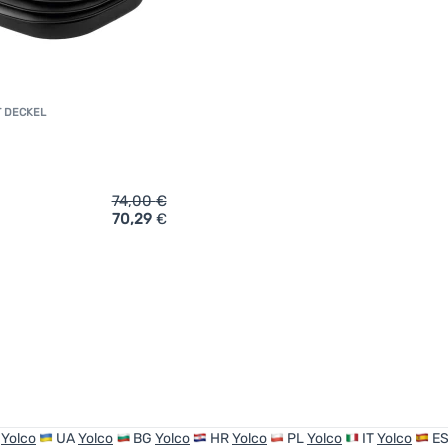
T DECKEL
74,00
€
70,29
€
ich 'Faltschüssel mit Deckel Yolco CP60' hinzufügen
O
Yolco
UA
Yolco
BG
Yolco
HR
Yolco
PL
Yolco
IT
Yolco
E