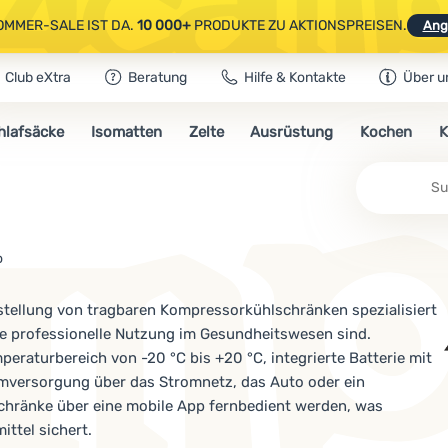
OMMER-SALE IST DA.
10 000+
PRODUKTE ZU AKTIONSPREISEN.
Ang
Club eXtra
Beratung
Hilfe & Kontakte
Über u
AUSGEWÄHLTE CAMPING- & WANDERAUSRÜSTUNG.
CODE
OUT10
NUTZE
hlafsäcke
Isomatten
Zelte
Ausrüstung
Kochen
K
OMMER-SALE IST DA.
10 000+
PRODUKTE ZU AKTIONSPREISEN.
Ang
o
erstellung von tragbaren Kompressorkühlschränken spezialisiert
die professionelle Nutzung im Gesundheitswesen sind.
peraturbereich von -20 °C bis +20 °C, integrierte Batterie mit
omversorgung über das Stromnetz, das Auto oder ein
schränke über eine mobile App fernbedient werden, was
ittel sichert.