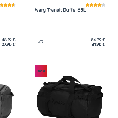
Warg
Transit Duffel 65L
48,19
€
54,99
€
27,90
€
31,90
€
e Warg Transit Duffel 35l' hinzufügen
Zum Vergleich 'Reisetasche Warg Transit 
-42
%