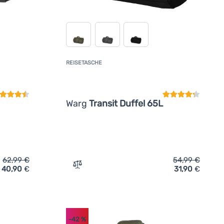
REISETASCHE
undenbewertung
Kundenbewertun
Warg
Transit Duffel 65L
62,99
€
54,99
€
40,90
€
31,90
€
e Warg Transit Duffel 90L' hinzufügen
Zum Vergleich 'Reisetasche Warg Transit 
-42
%