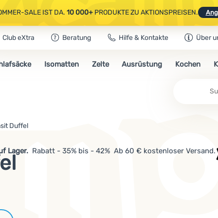
OMMER-SALE IST DA.
10 000+
PRODUKTE ZU AKTIONSPREISEN.
Ang
Club eXtra
Beratung
Hilfe & Kontakte
Über u
AUSGEWÄHLTE CAMPING- & WANDERAUSRÜSTUNG.
CODE
OUT10
NUTZE
hlafsäcke
Isomatten
Zelte
Ausrüstung
Kochen
K
OMMER-SALE IST DA.
10 000+
PRODUKTE ZU AKTIONSPREISEN.
Ang
sit Duffel
auf Lager.
Rabatt - 35% bis - 42% Ab 60 € kostenloser Versand.
el
Marken