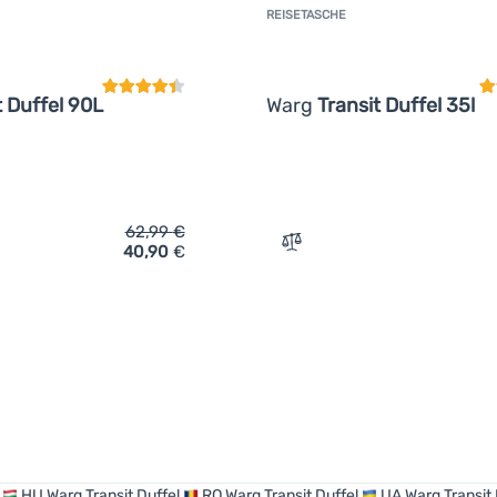
REISETASCHE
Kundenbewertung
K
t Duffel 90L
Warg
Transit Duffel 35l
62,99
€
40,90
€
ich 'Reisetasche Warg Transit Duffel 90L' hinzufügen
Zum Vergleich 'Reisetasch
HU
Warg Transit Duffel
RO
Warg Transit Duffel
UA
Warg Transit 