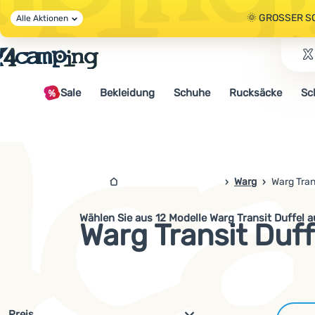
🌞 GROSSER S
Alle Aktionen
🤫 - 10 % AUF 
Sale
Bekleidung
Schuhe
Rucksäcke
Sc
🌞 GROSSER S
4campingshop.de
Warg
Warg Tran
Wählen Sie aus 12 Modelle Warg Transit Duffel 
Warg Transit Duff
Filterung nach Parametern und 
Preis