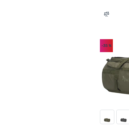
Zum Vergle
-35
%