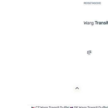
REISETASCHE
Warg
Transi
Zum Vergle
CZ
Warg Transit Duffel
SK
Warg Transit Duffel