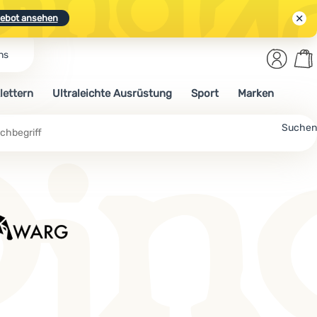
ebot ansehen
Benut
Wa
ns
N.
Entdecken
Anmelden
War
lettern
Ultraleichte Ausrüstung
Sport
Marken
ebot ansehen
Suchen