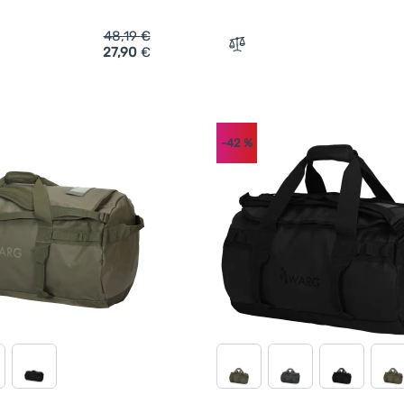
48,19
€
27,90
€
ich 'Reisetasche Warg Transit Duffel 35l' hinzufügen
Zum Vergleich 'Reisetasch
-42
%