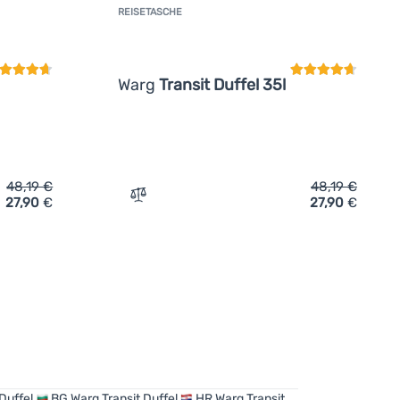
REISETASCHE
undenbewertung
Kundenbewertun
Warg
Transit Duffel 35l
48,19
€
48,19
€
27,90
€
27,90
€
e Warg Transit Duffel 35l' hinzufügen
Zum Vergleich 'Reisetasche Warg Transit 
Duffel
BG
Warg Transit Duffel
HR
Warg Transit