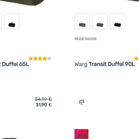
REISETASCHE
Kundenbewertung
K
t Duffel 65L
Warg
Transit Duffel 90L
54,99
€
31,90
€
ich 'Reisetasche Warg Transit Duffel 65L' hinzufügen
Zum Vergleich 'Reisetasch
-35
%