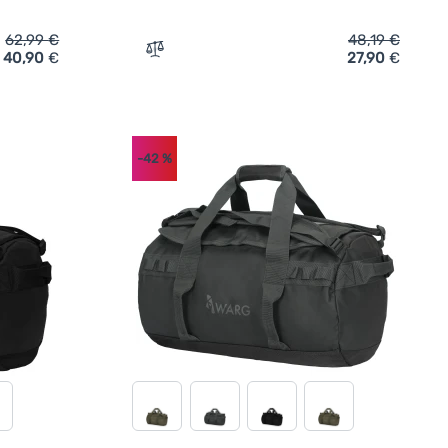
62,99
€
48,19
€
40,90
€
27,90
€
e Warg Transit Duffel 90L' hinzufügen
Zum Vergleich 'Reisetasche Warg Transit 
-42
%