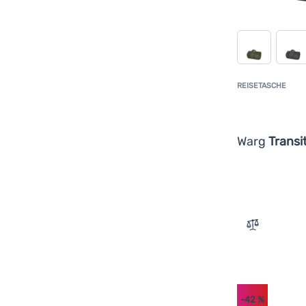
REISETASCHE
Warg
Transi
Zum Vergle
-42
%