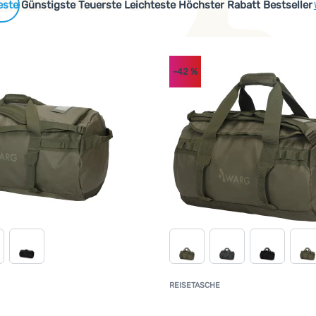
 Produkte
Günstigste
Teuerste
Leichteste
Höchster Rabatt
Bestseller
-42
%
REISETASCHE
Kundenbewertung
K