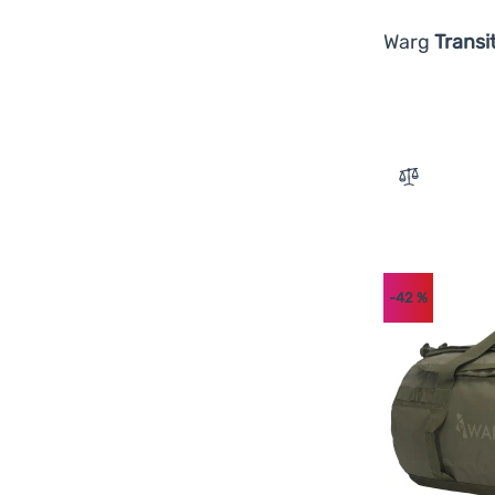
Warg
Transi
Zum Vergle
-42
%