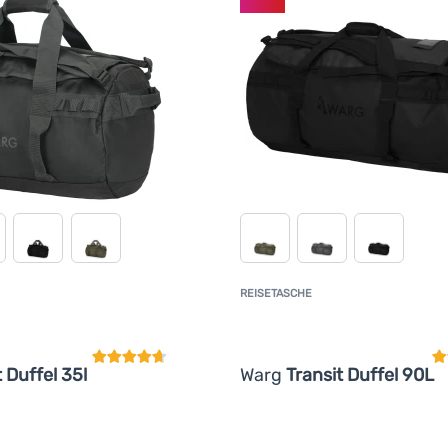
REISETASCHE
Kundenbewertung
K
t Duffel 35l
Warg
Transit Duffel 90L