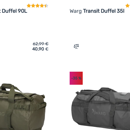
t Duffel 90L
Warg
Transit Duffel 35l
62,99
€
40,90
€
ich 'Reisetasche Warg Transit Duffel 90L' hinzufügen
Zum Vergleich 'Reisetasch
-35
%