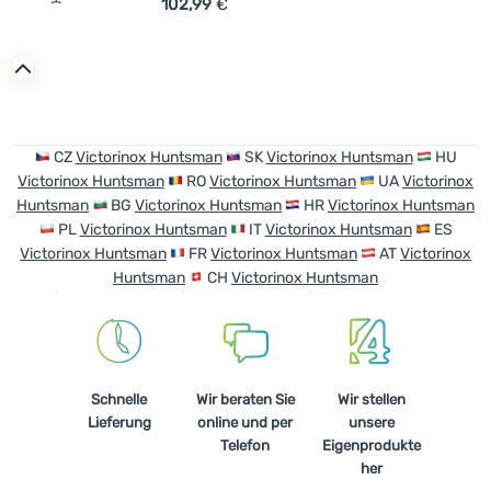
102,99
€
Zum Vergleich 'Taschenmesser Victorinox Huntsman Lite
CZ
Victorinox Huntsman
SK
Victorinox Huntsman
HU
Victorinox Huntsman
RO
Victorinox Huntsman
UA
Victorinox
Huntsman
BG
Victorinox Huntsman
HR
Victorinox Huntsman
PL
Victorinox Huntsman
IT
Victorinox Huntsman
ES
Victorinox Huntsman
FR
Victorinox Huntsman
AT
Victorinox
Huntsman
CH
Victorinox Huntsman
Schnelle
Wir beraten Sie
Wir stellen
Lieferung
online und per
unsere
Telefon
Eigenprodukte
her