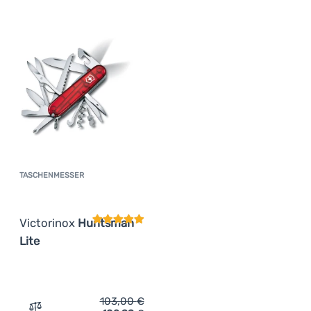
Anmelden /
Registrieren
TASCHENMESSER
Kundenbewertung
Victorinox
Huntsman
Lite
103,00
€