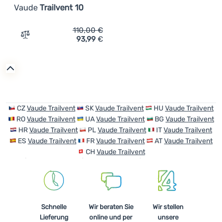
Vaude
Trailvent 10
110,00
€
93,99
€
Zum Vergleich 'Fahrradrucksack Vaude Trailvent 10' hin
CZ
Vaude Trailvent
SK
Vaude Trailvent
HU
Vaude Trailvent
RO
Vaude Trailvent
UA
Vaude Trailvent
BG
Vaude Trailvent
HR
Vaude Trailvent
PL
Vaude Trailvent
IT
Vaude Trailvent
ES
Vaude Trailvent
FR
Vaude Trailvent
AT
Vaude Trailvent
CH
Vaude Trailvent
Schnelle
Wir beraten Sie
Wir stellen
Lieferung
online und per
unsere