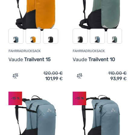
Anmelden /
Registrieren
FAHRRADRUCKSACK
FAHRRADRUCKSACK
Vaude
Trailvent 15
Vaude
Trailvent 10
120,00
€
110,00
€
101,99
€
93,99
€
Zum Vergleich 'Fahrradrucksack Vaude Trailvent 15' hin
Zum Vergleich 'Fahrradruc
-15
%
-15
%