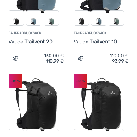
FAHRRADRUCKSACK
FAHRRADRUCKSACK
Vaude
Trailvent 20
Vaude
Trailvent 10
130,00
€
110,00
€
110,99
€
93,99
€
Zum Vergleich 'Fahrradrucksack Vaude Trailvent 20' hin
Zum Vergleich 'Fahrradruc
-15
%
-15
%