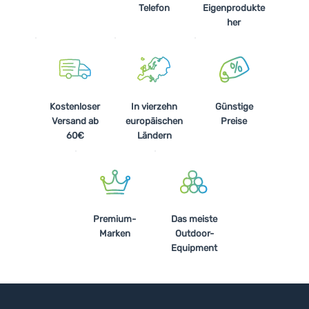
Telefon
Eigenprodukte
her
Kostenloser
In vierzehn
Günstige
Versand ab
europäischen
Preise
60€
Ländern
Premium-
Das meiste
Marken
Outdoor-
Equipment