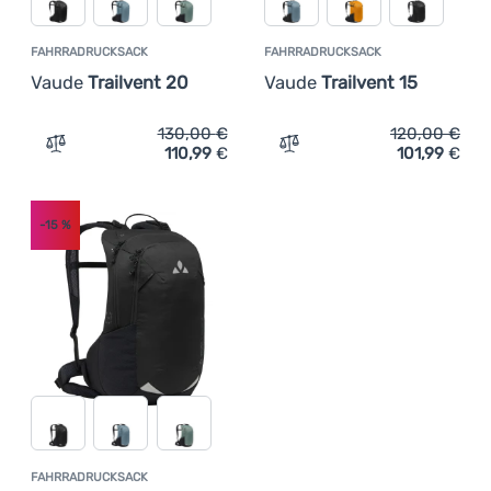
FAHRRADRUCKSACK
FAHRRADRUCKSACK
Vaude
Trailvent 20
Vaude
Trailvent 15
130,00
€
120,00
€
110,99
€
101,99
€
Zum Vergleich 'Fahrradrucksack Vaude Trailvent 20' hin
Zum Vergleich 'Fahrradruc
-15
%
FAHRRADRUCKSACK