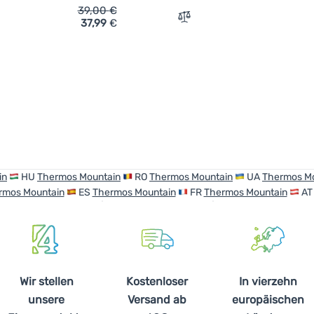
39,00
€
37,99
€
ich 'Thermokanne Thermos Mountain FFX 500 ml' hinzufügen
Zum Vergleich 'Thermoka
in
HU
Thermos Mountain
RO
Thermos Mountain
UA
Thermos M
rmos Mountain
ES
Thermos Mountain
FR
Thermos Mountain
A
Wir stellen
Kostenloser
In vierzehn
unsere
Versand ab
europäischen