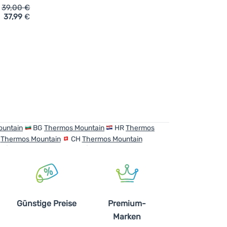
39,00
€
37,99
€
nne Thermos Mountain FFX 500 ml' hinzufügen
ountain
BG
Thermos Mountain
HR
Thermos
T
Thermos Mountain
CH
Thermos Mountain
Günstige Preise
Premium-
Marken