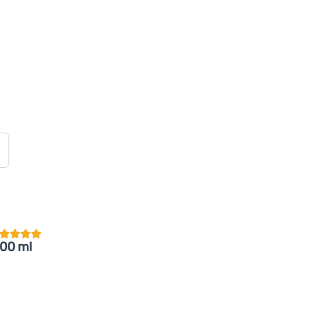
undenbewertung
00 ml