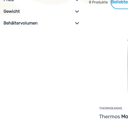
Gefundene
8 Produkte
Gewicht
Filterung anzeigen
Produkte
€
€
az
Behältervolumen
g
g
az
ml
ml
az
THERMOKANNE
Thermos
Mo