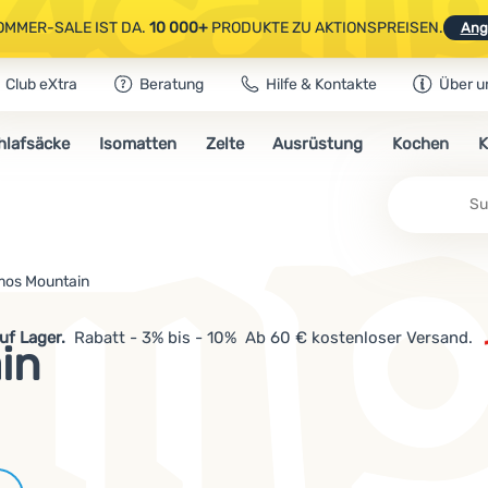
OMMER-SALE IST DA.
10 000+
PRODUKTE ZU AKTIONSPREISEN.
Ang
Club eXtra
Beratung
Hilfe & Kontakte
Über u
AUSGEWÄHLTE CAMPING- & WANDERAUSRÜSTUNG.
CODE
OUT10
NUTZE
hlafsäcke
Isomatten
Zelte
Ausrüstung
Kochen
K
OMMER-SALE IST DA.
10 000+
PRODUKTE ZU AKTIONSPREISEN.
Ang
mos Mountain
uf Lager.
Rabatt - 3% bis - 10% Ab 60 € kostenloser Versand.
in
Marken