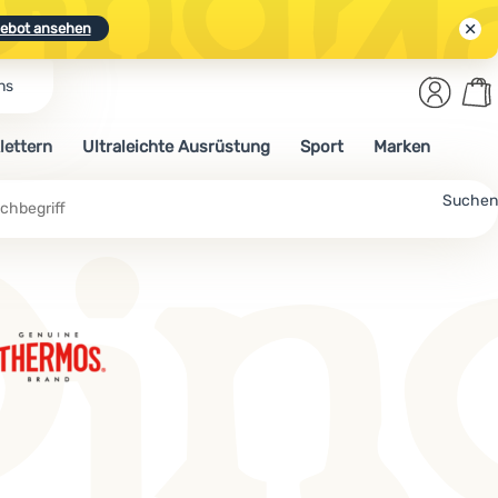
ebot ansehen
Benut
Wa
ns
N.
Entdecken
Anmelden
War
lettern
Ultraleichte Ausrüstung
Sport
Marken
ebot ansehen
Suchen