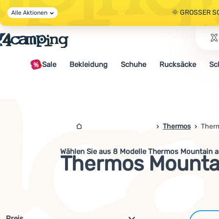
🌞 GROSSER S
Alle Aktionen
🤫 - 10 % AUF 
Sale
Bekleidung
Schuhe
Rucksäcke
Sc
🌞 GROSSER S
4campingshop.de
Thermos
Ther
Wählen Sie aus 8 Modelle Thermos Mountain a
Thermos Mounta
Filterung nach Parametern und 
Preis