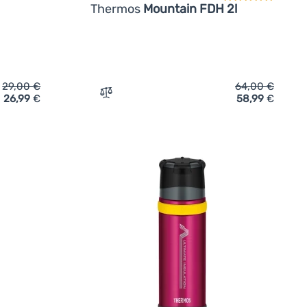
Thermos
Mountain FDH 2l
29,00
€
64,00
€
26,99
€
58,99
€
ne Thermos Mountain FBB 0,5l' hinzufügen
Zum Vergleich 'Thermokanne Thermos Mou