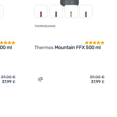
THERMOKANNE
undenbewertung
Kundenbewertun
00 ml
Thermos
Mountain FFX 500 ml
39,00
€
39,00
€
37,99
€
37,99
€
nne Thermos Mountain FFX 500 ml' hinzufügen
Zum Vergleich 'Thermokanne Thermos Mo