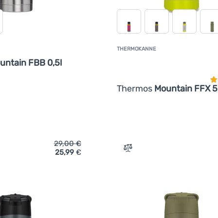
THERMOKANNE
K
untain FBB 0,5l
Thermos
Mountain FFX 5
29,00
€
25,99
€
ich 'Thermokanne Thermos Mountain FBB 0,5l' hinzufügen
Zum Vergleich 'Thermoka