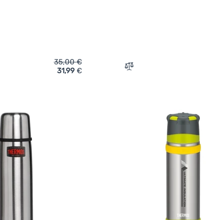
35,00
€
31,99
€
ich 'Thermokanne Thermos Mountain FBB 1l' hinzufügen
Zum Vergleich 'Thermokan