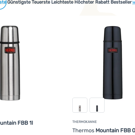
 Produkte
Günstigste
Teuerste
Leichteste
Höchster Rabatt
Bestseller
W
untain FBB 1l
THERMOKANNE
Thermos
Mountain FBB 0