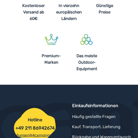
Kostenloser
In vierzehn
Günstige
Versand ab
europäischen
Preise
60€
Ländern
Premium-
Das meiste
Marken
Outdoor-
Equipment
Einkaufsinformationen
Häufig gestellte Fragen
Hotline
Kauf, Transport, Lieferung
+49 211 86942674
bestellungen@4campingshop.de
Rückgabe und Warenumtausch