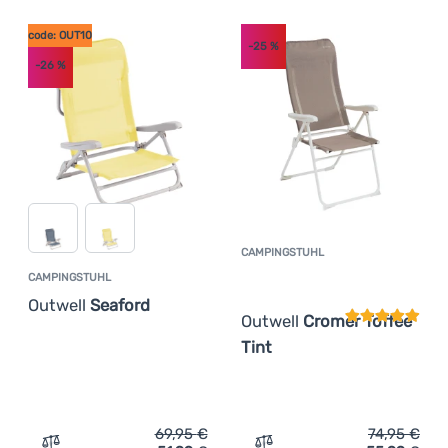
code: OUT10
Anmelden /
-25
%
-26
%
Registrieren
CAMPINGSTUHL
Kundenbewer
CAMPINGSTUHL
Outwell
Seaford
Outwell
Cromer Toffee
Tint
69,95
€
74,95
€