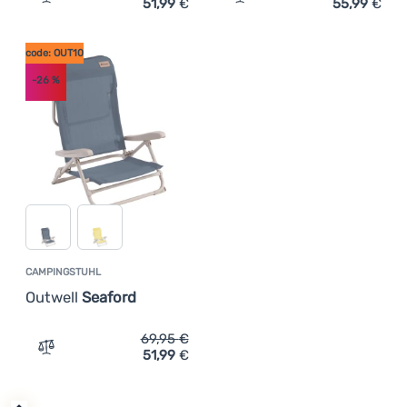
51,99
€
55,99
€
Zum Vergleich 'Campingstuhl Outwell Seaford' hinzufüg
Zum Vergleich 'Campingstu
code: OUT10
-26
%
CAMPINGSTUHL
Outwell
Seaford
69,95
€
51,99
€
Zum Vergleich 'Campingstuhl Outwell Seaford' hinzufüg