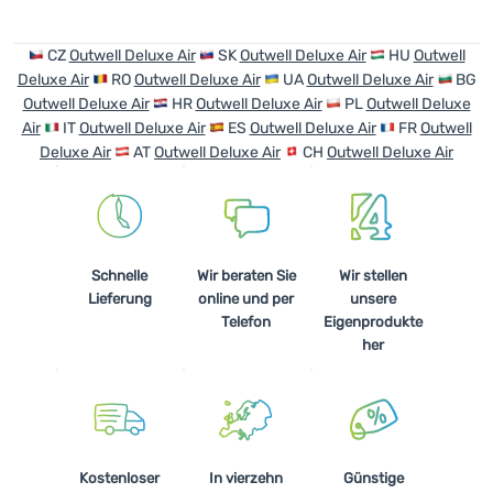
Anmelden /
CZ
Outwell Deluxe Air
SK
Outwell Deluxe Air
HU
Outwell
Registrieren
Deluxe Air
RO
Outwell Deluxe Air
UA
Outwell Deluxe Air
BG
Outwell Deluxe Air
HR
Outwell Deluxe Air
PL
Outwell Deluxe
Air
IT
Outwell Deluxe Air
ES
Outwell Deluxe Air
FR
Outwell
Deluxe Air
AT
Outwell Deluxe Air
CH
Outwell Deluxe Air
Schnelle
Wir beraten Sie
Wir stellen
Lieferung
online und per
unsere
Telefon
Eigenprodukte
her
Kostenloser
In vierzehn
Günstige