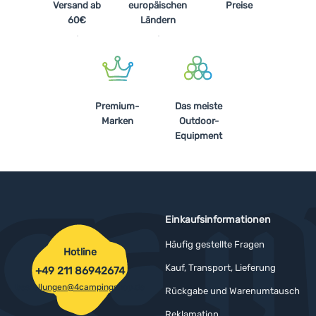
Versand ab
europäischen
Preise
60€
Ländern
Premium-
Das meiste
Marken
Outdoor-
Equipment
Einkaufsinformationen
Häufig gestellte Fragen
Hotline
Kauf, Transport, Lieferung
+49 211 86942674
bestellungen@4campingshop.de
Rückgabe und Warenumtausch
Reklamation