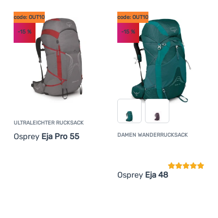
code: OUT10
code: OUT10
Anmelden /
-15
%
-15
%
Registrieren
ULTRALEICHTER RUCKSACK
Osprey
Eja Pro 55
DAMEN WANDERRUCKSACK
Kundenbewer
Osprey
Eja 48