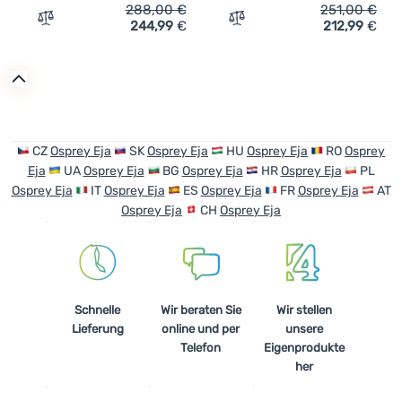
288,00
€
251,00
€
244,99
€
212,99
€
Zum Vergleich 'Ultraleichter Rucksack Osprey Eja Pro 55
Zum Vergleich 'Damen Wan
CZ
Osprey Eja
SK
Osprey Eja
HU
Osprey Eja
RO
Osprey
Eja
UA
Osprey Eja
BG
Osprey Eja
HR
Osprey Eja
PL
Osprey Eja
IT
Osprey Eja
ES
Osprey Eja
FR
Osprey Eja
AT
Osprey Eja
CH
Osprey Eja
Schnelle
Wir beraten Sie
Wir stellen
Lieferung
online und per
unsere
Telefon
Eigenprodukte
her