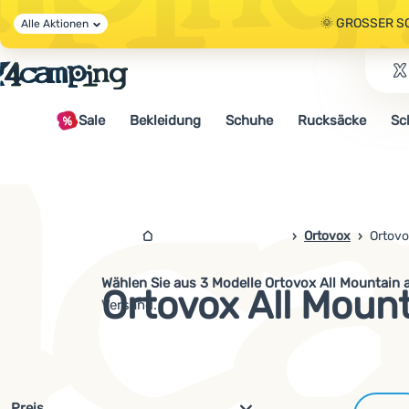
🌞 GROSSER S
Alle Aktionen
🤫 - 10 % AUF 
Sale
Bekleidung
Schuhe
Rucksäcke
Sc
🌞 GROSSER S
4campingshop.de
Ortovox
Ortovo
Wählen Sie aus 3 Modelle Ortovox All Mountain 
Ortovox All Moun
Versand.
Filterung nach Parametern und 
Preis