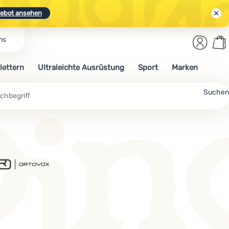
ebot ansehen
Benut
Wa
ns
N.
Entdecken
Anmelden
War
lettern
Ultraleichte Ausrüstung
Sport
Marken
ebot ansehen
Suchen