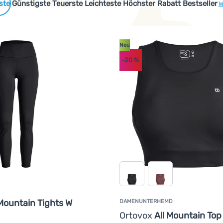
 Produkte
Günstigste
Teuerste
Leichteste
Höchster Rabatt
Bestseller
W
Neu
-20
%
 Mountain Tights W
DAMENUNTERHEMD
Ortovox
All Mountain Top