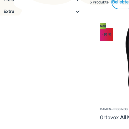
Gefundene
3 Produkte
Extra
Filterung anzeigen
Produkte
€
€
Neu
(
3
)
az
Neu
-19
%
DAMEN-LEGGINGS
Ortovox
All