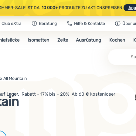
OMMER-SALE IST DA.
10 000+
PRODUKTE ZU AKTIONSPREISEN.
Ang
Club eXtra
Beratung
Hilfe & Kontakte
Über u
AUSGEWÄHLTE CAMPING- & WANDERAUSRÜSTUNG.
CODE
OUT10
NUTZE
hlafsäcke
Isomatten
Zelte
Ausrüstung
Kochen
K
OMMER-SALE IST DA.
10 000+
PRODUKTE ZU AKTIONSPREISEN.
Ang
x All Mountain
auf Lager.
Rabatt - 17% bis - 20% Ab 60 € kostenloser
tain
Marken