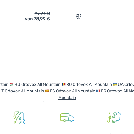
97,74
€
von 78,99
€
ich 'Damen-Leggings Ortovox All Mountain Tights W' hinzufüge
Zum Vergleich 'Damenunte
ntain
HU
Ortovox All Mountain
RO
Ortovox All Mountain
UA
Orto
IT
Ortovox All Mountain
ES
Ortovox All Mountain
FR
Ortovox All M
Mountain