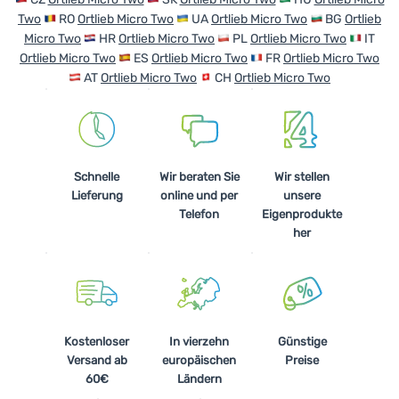
Two
RO
Ortlieb Micro Two
UA
Ortlieb Micro Two
BG
Ortlieb
Kochen
Micro Two
HR
Ortlieb Micro Two
PL
Ortlieb Micro Two
IT
Klettern
Ortlieb Micro Two
ES
Ortlieb Micro Two
FR
Ortlieb Micro Two
AT
Ortlieb Micro Two
CH
Ortlieb Micro Two
Ultraleichte
Ausrüstung
Sport
Schnelle
Wir beraten Sie
Wir stellen
Marken
Lieferung
online und per
unsere
Telefon
Eigenprodukte
Club
her
eXtra
Beratung
Hilfe &
Kontakte
Kostenloser
In vierzehn
Günstige
Versand ab
europäischen
Preise
Über
60€
Ländern
uns