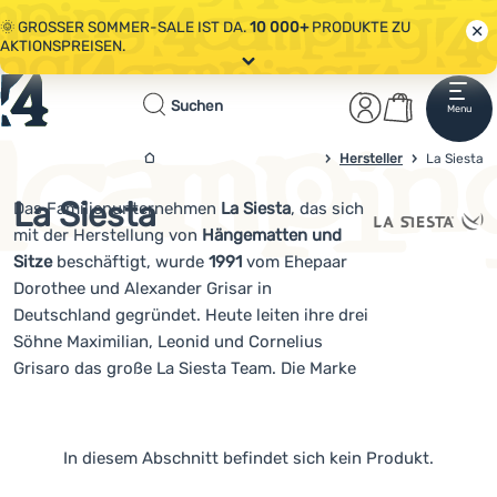
🌞 GROSSER SOMMER-SALE IST DA.
10 000+
PRODUKTE ZU
AKTIONSPREISEN.
Alle Aktionen
Startseite
Benutzerber
Warenkor
🤫 - 10 % AUF AUSGEWÄHLTE CAMPING- & WANDERAUSRÜSTUNG.
Suchen
Menu
Anmelden
Warenkorb
CODE
OUT10
NUTZEN.
Sale
Hersteller
4campingshop.de
La Siesta
🌞 GROSSER SOMMER-SALE IST DA.
10 000+
PRODUKTE ZU
AKTIONSPREISEN.
La Siesta
Das Familienunternehmen
La Siesta
, das sich
Bekleidung
mit der Herstellung von
Hängematten und
Schuhe
Sitze
beschäftigt, wurde
1991
vom Ehepaar
Dorothee und Alexander Grisar in
Rucksäcke
Deutschland gegründet. Heute leiten ihre drei
Söhne Maximilian, Leonid und Cornelius
Schlafsäcke
Grisaro das große La Siesta Team. Die Marke
Isomatten
vereint in sich südamerikanische Gelassenheit
und deutsche Zuverlässigkeit. Die Produkte
Zelte
Produkte
des Unternehmens zeichnen sich durch
In diesem Abschnitt befindet sich kein Produkt.
perfekte Verarbeitung, Langlebigkeit und
Ausrüstung