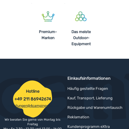
Anmelden /
Registrieren
Premium-
Das meiste
Marken
Outdoor-
Equipment
Einkaufsinformationen
Häufig gestellte Fragen
Hotline
Kauf, Transport, Lieferung
+49 211 86942674
bestellungen@4campingshop.de
Rückgabe und Warenumtausch
Reklamation
Wir beraten Sie gerne von Montag bis
Freitag
Kundenprogramm eXtra
Mo - Fr: 7:30 - 12:30 und 13:00 - 16:00