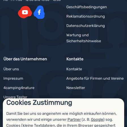
Geschäftsbedingungen
Reklamationsordnung
YouTube
Facebook
Datenschutzerklärung
Wartung und
Sicherheitshinweise
Über das Unternehmen
Kontakte
Über uns
Kontakte
Impressum
Angebote für Firmen und Vereine
4camping4nature
Newsletter
Unsere Tester
Cookies Zustimmung
Damit Sie bei uns so angenehm wie möglich einkaufen können,
verwenden wir und einige unserer
Partner
(z. B.
Google
) sog.
Auszeichnungen
Cookies (kleine Textdateien, die in Ihrem Browser gespeichert