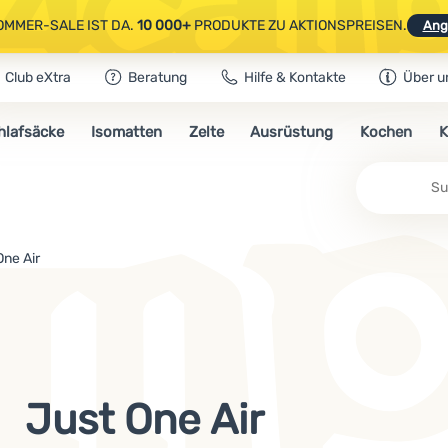
OMMER-SALE IST DA.
10 000+
PRODUKTE ZU AKTIONSPREISEN.
Ang
Club eXtra
Beratung
Hilfe & Kontakte
Über u
AUSGEWÄHLTE CAMPING- & WANDERAUSRÜSTUNG.
CODE
OUT10
NUTZE
hlafsäcke
Isomatten
Zelte
Ausrüstung
Kochen
K
OMMER-SALE IST DA.
10 000+
PRODUKTE ZU AKTIONSPREISEN.
Ang
One Air
Just One Air