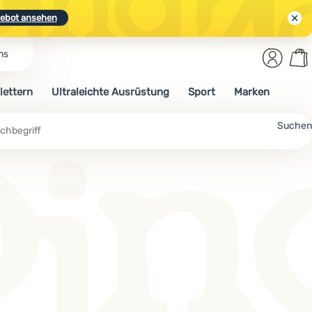
ebot ansehen
Benut
Wa
ns
N.
Entdecken
Anmelden
War
lettern
Ultraleichte Ausrüstung
Sport
Marken
ebot ansehen
Suchen