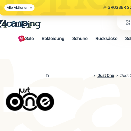
🌞 GROSSER S
Alle Aktionen
🤫 - 10 % AUF 
Sale
Bekleidung
Schuhe
Rucksäcke
Sc
🌞 GROSSER S
4campingshop.de
Just One
Just 