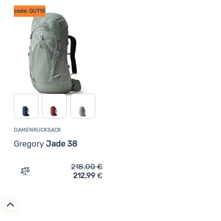
code: OUT10
DAMENRUCKSACK
Gregory
Jade 38
218,00
€
212,99
€
Zum Vergleich 'Damenrucksack Gregory Jade 38' hinzuf