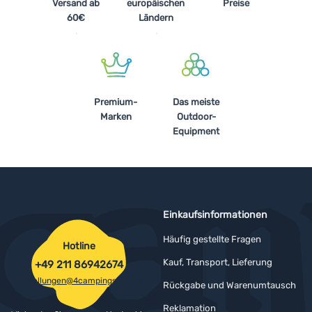
Versand ab
europäischen
Preise
60€
Ländern
Premium-
Das meiste
Marken
Outdoor-
Equipment
Einkaufsinformationen
Häufig gestellte Fragen
Hotline
Kauf, Transport, Lieferung
+49 211 86942674
bestellungen@4campingshop.de
Rückgabe und Warenumtausch
Reklamation