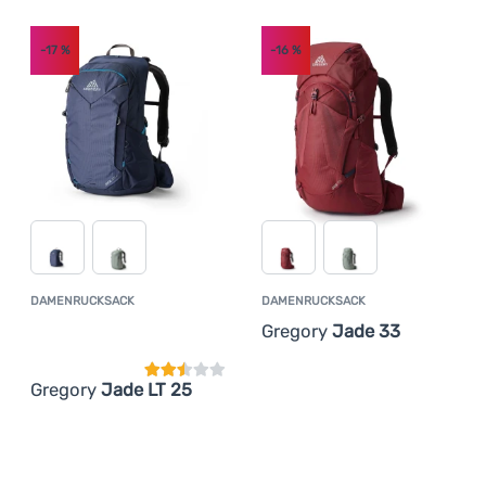
Anmelden /
-17
%
-16
%
Registrieren
DAMENRUCKSACK
DAMENRUCKSACK
Kundenbewertung
Gregory
Jade 33
Gregory
Jade LT 25