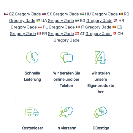
CZ
Gregory Jade
SK
Gregory Jade
HU
Gregory Jade
RO
Gregory Jade
UA
Gregory Jade
BG
Gregory Jade
HR
Gregory Jade
PL
Gregory Jade
IT
Gregory Jade
ES
Gregory Jade
FR
Gregory Jade
AT
Gregory Jade
CH
Gregory Jade
Schnelle
Wir beraten Sie
Wir stellen
Lieferung
online und per
unsere
Telefon
Eigenprodukte
her
Kostenloser
In vierzehn
Günstige