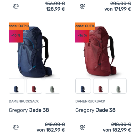
156,00
€
205,00
€
128,99
€
von 171,99
€
Zum Vergleich 'Damenrucksack Gregory Jade LT 25' hin
Zum Vergleich 'Damenruck
code: OUT10
code: OUT10
-16
%
-16
%
DAMENRUCKSACK
DAMENRUCKSACK
Gregory
Jade 38
Gregory
Jade 38
218,00
€
218,00
€
von 182,99
€
von 182,99
€
Zum Vergleich 'Damenrucksack Gregory Jade 38' hinzuf
Zum Vergleich 'Damenruck