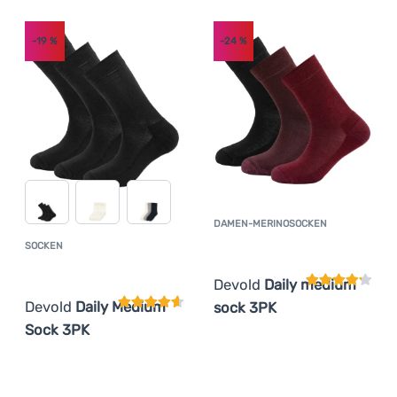
Anmelden /
-19
%
-24
%
Registrieren
DAMEN-MERINOSOCKEN
Kundenbewer
SOCKEN
Kundenbewertung
Devold
Daily medium
Devold
Daily Medium
sock 3PK
Sock 3PK