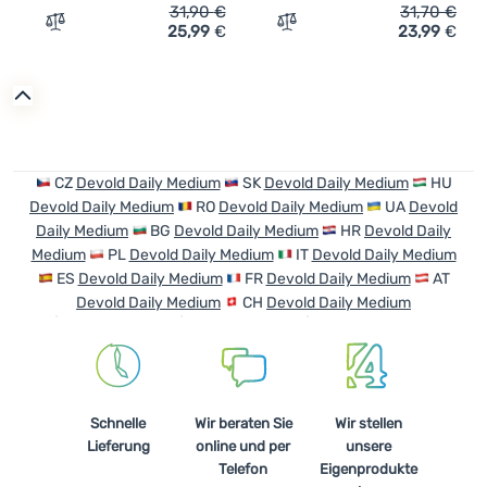
31,90
€
31,70
€
25,99
€
23,99
€
Zum Vergleich 'Socken Devold Daily Medium Sock 3PK' h
Zum Vergleich 'Damen-Mer
CZ
Devold Daily Medium
SK
Devold Daily Medium
HU
Devold Daily Medium
RO
Devold Daily Medium
UA
Devold
Daily Medium
BG
Devold Daily Medium
HR
Devold Daily
Medium
PL
Devold Daily Medium
IT
Devold Daily Medium
ES
Devold Daily Medium
FR
Devold Daily Medium
AT
Devold Daily Medium
CH
Devold Daily Medium
Schnelle
Wir beraten Sie
Wir stellen
Lieferung
online und per
unsere
Telefon
Eigenprodukte