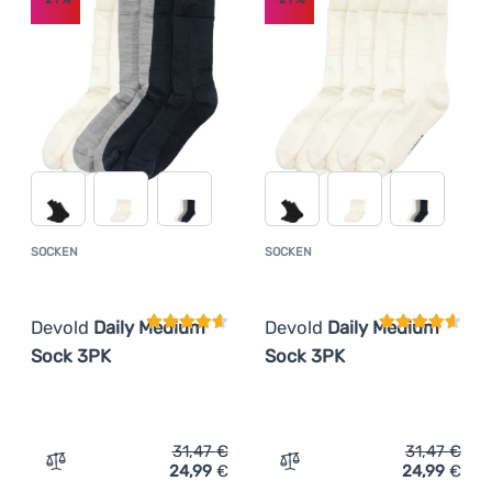
Kochen
€
€
Günstigste
az
Klettern
Teuerste
Ultraleichte
Leichteste
Ausrüstung
Höchster Rabatt
Sport
Bestseller
Marken
SOCKEN
SOCKEN
Kundenbewertung
Kundenbewer
Wie wir Produkte einstufen
Club
eXtra
Devold
Daily Medium
Devold
Daily Medium
Beratung
Sock 3PK
Sock 3PK
Hilfe &
Kontakte
Über
31,47
€
31,47
€
24,99
€
24,99
€
uns
Zum Vergleich 'Socken Devold Daily Medium Sock 3PK' h
Zum Vergleich 'Socken De