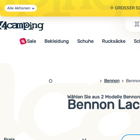
🌞 GROSSER S
Alle Aktionen
🤫 - 10 % AUF 
Sale
Bekleidung
Schuhe
Rucksäcke
Sc
🌞 GROSSER S
4campingshop.de
Bennon
Benno
Wählen Sie aus 2 Modelle Bennon
Bennon Lac
Filterung nach Parametern und 
Preis