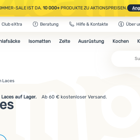
OMMER-SALE IST DA.
10 000+
PRODUKTE ZU AKTIONSPREISEN.
Ang
Club eXtra
Beratung
Hilfe & Kontakte
Über u
AUSGEWÄHLTE CAMPING- & WANDERAUSRÜSTUNG.
CODE
OUT10
NUTZE
hlafsäcke
Isomatten
Zelte
Ausrüstung
Kochen
K
OMMER-SALE IST DA.
10 000+
PRODUKTE ZU AKTIONSPREISEN.
Ang
n Laces
 Laces auf Lager.
Ab 60 € kostenloser Versand.
es
Marken