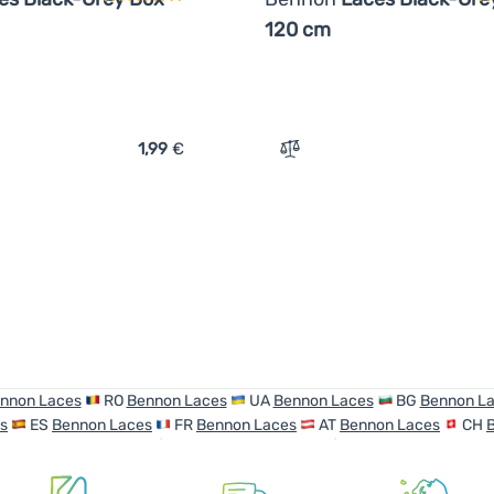
120 cm
1,99
€
ich 'Schnürsenkel Bennon Laces Black-Grey Box 155 cm' hinzuf
Zum Vergleich 'Schnürsen
nnon Laces
RO
Bennon Laces
UA
Bennon Laces
BG
Bennon L
s
ES
Bennon Laces
FR
Bennon Laces
AT
Bennon Laces
CH