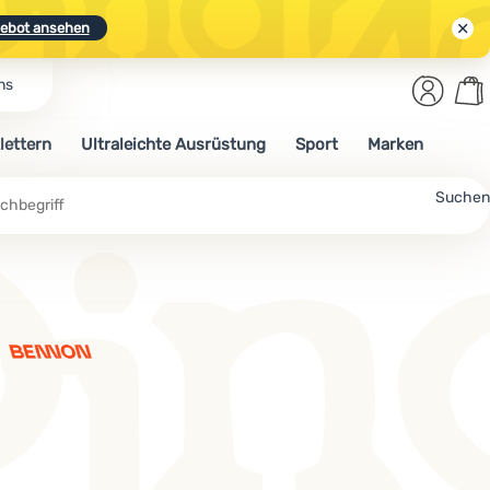
ebot ansehen
Benut
Wa
ns
N.
Entdecken
Anmelden
War
lettern
Ultraleichte Ausrüstung
Sport
Marken
ebot ansehen
Suchen