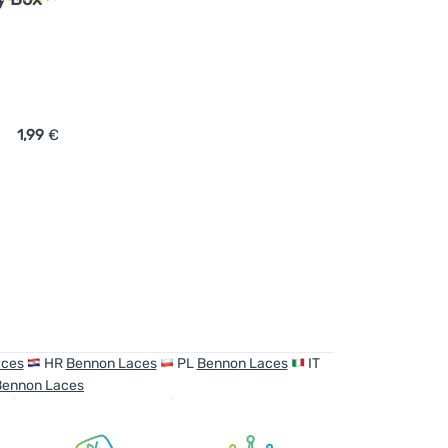
1,99
€
ügen
kel Bennon Laces Black-Grey Box 120 cm' hinzufügen
aces
HR
Bennon Laces
PL
Bennon Laces
IT
Bennon Laces