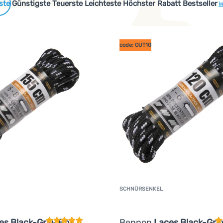
 Produkte
Günstigste
Teuerste
Leichteste
Höchster Rabatt
Bestseller
W
code: OUT10
SCHNÜRSENKEL
Kundenbewertung
K
es Black-Grey Box
Bennon
Laces Black-Gre