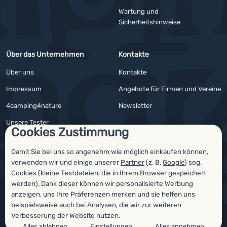
Wartung und
Sicherheitshinweise
Über das Unternehmen
Kontakte
Über uns
Kontakte
Impressum
Angebote für Firmen und Vereine
4camping4nature
Newsletter
Unsere Tester
Cookies Zustimmung
Damit Sie bei uns so angenehm wie möglich einkaufen können,
verwenden wir und einige unserer
Partner
(z. B.
Google
) sog.
Auszeichnungen
Cookies (kleine Textdateien, die in Ihrem Browser gespeichert
werden). Dank dieser können wir personalisierte Werbung
anzeigen, uns Ihre Präferenzen merken und sie helfen uns
beispielsweise auch bei Analysen, die wir zur weiteren
Verbesserung der Website nutzen.
Alles ablehnen
Einstellungen
Alles annehmen