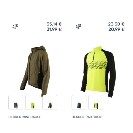
35,14
€
23,30
€
31,99
€
20,99
€
Zum Vergleich 'Herren Windjacke Axon Nippon' hinzufüg
Zum Vergleich 'Herren Tri
HERREN WINDJACKE
HERREN RADTRIKOT
Kundenbewertung
Kundenbewer