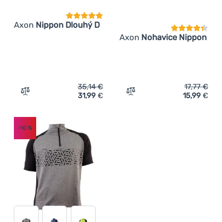
Axon
Nippon Dlouhý D
Axon
Nohavice Nippon
35,14
€
17,77
€
31,99
€
15,99
€
Zum Vergleich 'Damen-Radtrikot Axon Nippon Dlouhý D'
Zum Vergleich 'Fahrrad-K
-10
%