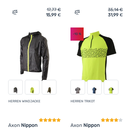
17,77
€
35,14
€
15,99
€
31,99
€
Zum Vergleich 'Fahrrad-Knielinge Axon Nohavice Nippon
Zum Vergleich 'Herren Rad
-10
%
HERREN WINDJACKE
HERREN TRIKOT
Kundenbewertung
Kundenbewer
Axon
Nippon
Axon
Nippon