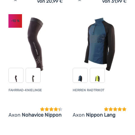
von 20,99
€
von 31,99
€
Zum Vergleich 'Herren Trikot Axon Nippon' hinzufügen
Zum Vergleich 'Herren Wi
-10
%
FAHRRAD-KNIELINGE
HERREN RADTRIKOT
Kundenbewertung
Kundenbewer
Axon
Nohavice Nippon
Axon
Nippon Lang