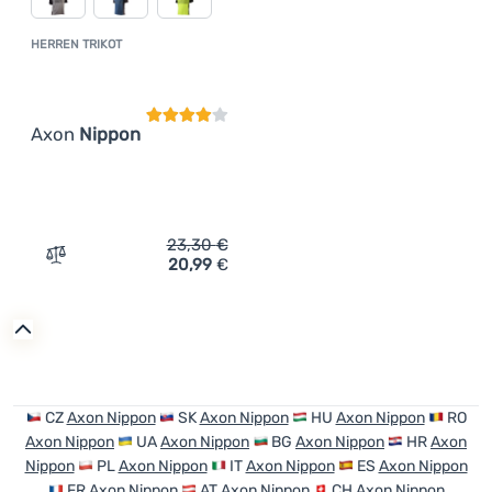
HERREN TRIKOT
Kundenbewertung
Axon
Nippon
23,30
€
20,99
€
Zum Vergleich 'Herren Trikot Axon Nippon' hinzufügen
CZ
Axon Nippon
SK
Axon Nippon
HU
Axon Nippon
RO
Axon Nippon
UA
Axon Nippon
BG
Axon Nippon
HR
Axon
Nippon
PL
Axon Nippon
IT
Axon Nippon
ES
Axon Nippon
FR
Axon Nippon
AT
Axon Nippon
CH
Axon Nippon