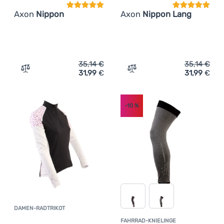
Axon
Nippon
Axon
Nippon Lang
35,14
€
35,14
€
31,99
€
31,99
€
Zum Vergleich 'Herren Windjacke Axon Nippon' hinzufüg
Zum Vergleich 'Herren Rad
-10
%
DAMEN-RADTRIKOT
Kundenbewertung
FAHRRAD-KNIELINGE
Kundenbewer