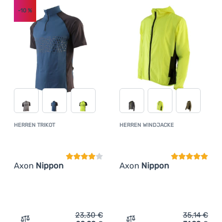
-10
%
Anmelden /
Registrieren
HERREN TRIKOT
HERREN WINDJACKE
Kundenbewertung
Kundenbewer
Axon
Nippon
Axon
Nippon
23,30
€
35,14
€