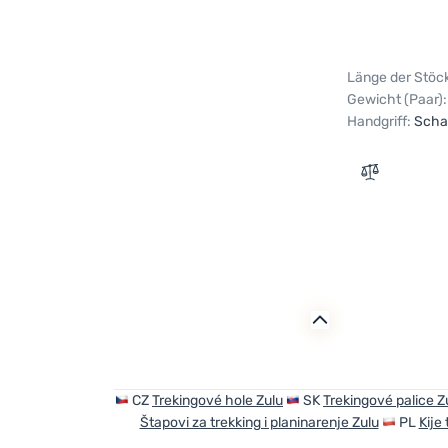
Länge der Stöc
Gewicht (Paar):
Handgriff:
Sch
Zum Verglei
CZ
Trekingové hole Zulu
SK
Trekingové palice Z
Štapovi za trekking i planinarenje Zulu
PL
Kije