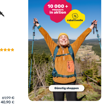
undenbewertung
61,99
€
40,90
€
öcke Zulu Lighthand Twistlock' hinzufügen