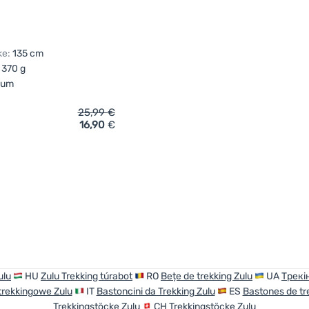
ke:
135 cm
370 g
aum
25,99
€
16,90
€
ch 'Trekkingstöcke Zulu Easyclick Ultralight' hinzufügen
ulu
HU
Zulu Trekking túrabot
RO
Bețe de trekking Zulu
UA
Трекі
 trekkingowe Zulu
IT
Bastoncini da Trekking Zulu
ES
Bastones de tr
Trekkingstöcke Zulu
CH
Trekkingstöcke Zulu