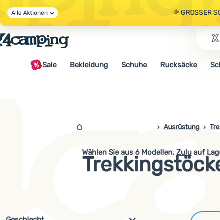
🌞 GROSSER S
Alle Aktionen
🤫 - 10 % AUF 
Sale
Bekleidung
Schuhe
Rucksäcke
Sc
🌞 GROSSER S
4campingshop.de
Ausrüstung
Tre
Wählen Sie aus
6
Modellen.
Zulu
auf Lag
Trekkingstöck
Filterung nach Parametern und 
Geschlecht