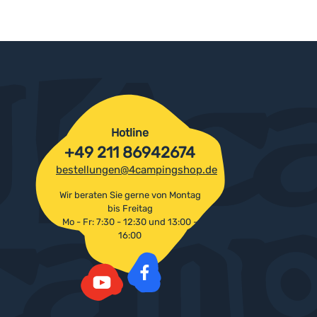
Hotline
+49 211 86942674
bestellungen@4campingshop.de
Wir beraten Sie gerne von Montag
bis Freitag
Mo - Fr: 7:30 - 12:30 und 13:00 -
16:00
Facebook
YouTube