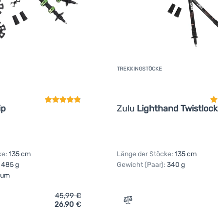
TREKKINGSTÖCKE
Kundenbewertung
K
ip
Zulu
Lighthand Twistlock
ke:
135 cm
Länge der Stöcke:
135 cm
485 g
Gewicht (Paar):
340 g
aum
45,99
€
26,90
€
ch 'Trekkingstöcke Zulu Trail Grip' hinzufügen
Zum Vergleich 'Trekkingst