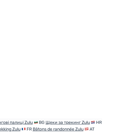
нгові палиці Zulu
BG
Щеки за трекинг Zulu
HR
ekking Zulu
FR
Bâtons de randonnée Zulu
AT