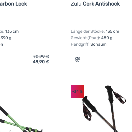
Carbon Lock
Zulu
Cork Antishock
ke:
135 cm
Länge der Stöcke:
135 cm
390 g
Gewicht (Paar):
480 g
en
Handgriff:
Schaum
70,99
€
48,90
€
ich 'Trekkingstöcke Zulu Hiker Carbon Lock' hinzufügen
Zum Vergleich 'Trekkingst
-34
%