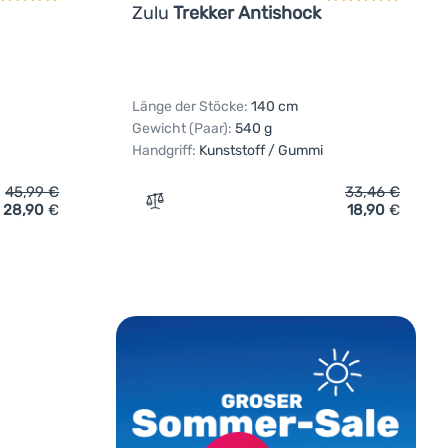
Zulu
Trekker Antishock
Länge der Stöcke:
140 cm
Gewicht (Paar):
540 g
Handgriff:
Kunststoff / Gummi
45,99
€
33,46
€
28,90
€
18,90
€
öcke Zulu Cork Antishock' hinzufügen
Zum Vergleich 'Trekkingstöcke Zulu Trekk