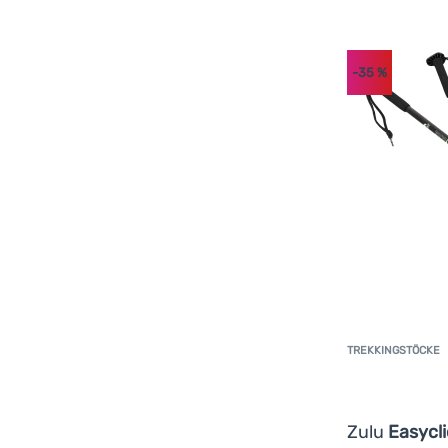
-35
%
TREKKINGSTÖCKE
Zulu
Easycli