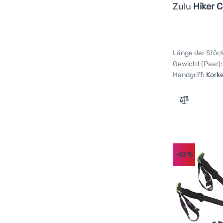
Zulu
Hiker 
Länge der Stöc
Gewicht (Paar):
Handgriff:
Kork
Zum Vergle
-42
%