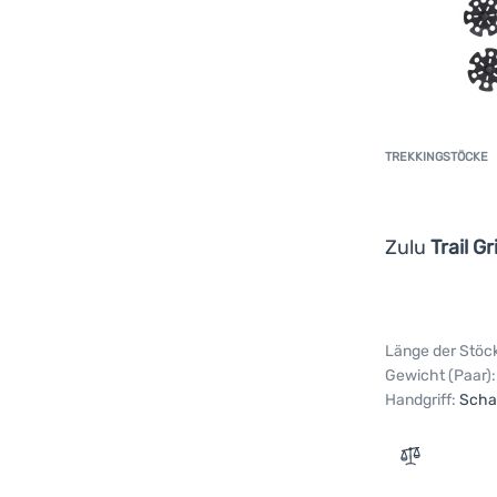
TREKKINGSTÖCKE
Zulu
Trail Gr
Länge der Stöc
Gewicht (Paar):
Handgriff:
Sch
Zum Verglei