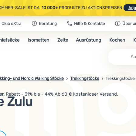
OMMER-SALE IST DA.
10 000+
PRODUKTE ZU AKTIONSPREISEN.
Ang
Club eXtra
Beratung
Hilfe & Kontakte
Über u
AUSGEWÄHLTE CAMPING- & WANDERAUSRÜSTUNG.
CODE
OUT10
NUTZE
hlafsäcke
Isomatten
Zelte
Ausrüstung
Kochen
K
OMMER-SALE IST DA.
10 000+
PRODUKTE ZU AKTIONSPREISEN.
Ang
kking- und Nordic Walking Stöcke
Trekkingstöcke
Trekkingstöcke 
er.
Rabatt - 31% bis - 44% Ab 60 € kostenloser Versand.
e Zulu
Marken