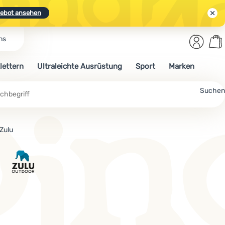
ebot ansehen
Benut
Wa
ns
N.
Entdecken
Anmelden
War
lettern
Ultraleichte Ausrüstung
Sport
Marken
ebot ansehen
Suchen
Zulu