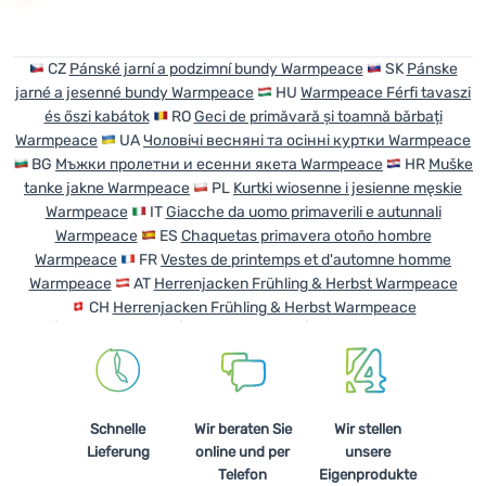
Anmelden /
CZ
Pánské jarní a podzimní bundy Warmpeace
SK
Pánske
Registrieren
jarné a jesenné bundy Warmpeace
HU
Warmpeace Férfi tavaszi
és őszi kabátok
RO
Geci de primăvară și toamnă bărbați
Warmpeace
UA
Чоловічі весняні та осінні куртки Warmpeace
BG
Мъжки пролетни и есенни якета Warmpeace
HR
Muške
tanke jakne Warmpeace
PL
Kurtki wiosenne i jesienne męskie
Warmpeace
IT
Giacche da uomo primaverili e autunnali
Warmpeace
ES
Chaquetas primavera otoño hombre
Warmpeace
FR
Vestes de printemps et d'automne homme
Warmpeace
AT
Herrenjacken Frühling & Herbst Warmpeace
CH
Herrenjacken Frühling & Herbst Warmpeace
Schnelle
Wir beraten Sie
Wir stellen
Lieferung
online und per
unsere
Telefon
Eigenprodukte