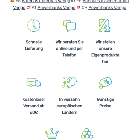
ES
Baterías externas Vango
FR
Banques d'alimentation
Kochen
Vango
AT
Powerbanks Vango
CH
Powerbanks Vango
Klettern
Ultraleichte
Ausrüstung
Schnelle
Wir beraten Sie
Wir stellen
Lieferung
online und per
unsere
Sport
Telefon
Eigenprodukte
her
Marken
Club
eXtra
Beratung
Kostenloser
In vierzehn
Günstige
Versand ab
europäischen
Preise
Hilfe &
60€
Ländern
Kontakte
Über
uns