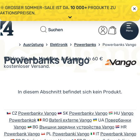
🌞 GROSSER SOMMER-SALE IST DA.
10 000+
PRODUKTE ZU
AKTIONSPREISEN.
Alle Aktionen
Startseite
Benutzerber
Warenkor
🤫 - 10 % AUF AUSGEWÄHLTE CAMPING- & WANDERAUSRÜSTUNG.
Suchen
Menu
Anmelden
Warenkorb
CODE
OUT10
NUTZEN.
Sale
Ausrüstung
Elektronik
Powerbanks
4campingshop.de
Powerbanks Vango
🌞 GROSSER SOMMER-SALE IST DA.
10 000+
PRODUKTE ZU
AKTIONSPREISEN.
Powerbanks Vango
Wählen Sie aus
Modellen. auf Lager.
Ab 60 €
Bekleidung
kostenloser Versand.
Schuhe
Rucksäcke
Produkte
In diesem Abschnitt befindet sich kein Produkt.
Schlafsäcke
Isomatten
CZ
Powerbanky Vango
SK
Powerbanky Vango
HU
Vango
Powerbankok
RO
Baterii externe Vango
UA
Повербанки
Zelte
Vango
BG
Външни зарядни устройства Vango
HR
Powerbank Vango
PL
Powerbanki Vango
IT
Powerbank Vango
Ausrüstung