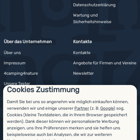
YouTube
Facebook
Datenschutzerklärung
Wartung und
Sicherheitshinweise
Über das Unternehmen
Kontakte
Über uns
Kontakte
Impressum
Angebote für Firmen und Vereine
4camping4nature
Newsletter
Unsere Tester
Cookies Zustimmung
Damit Sie bei uns so angenehm wie möglich einkaufen können,
verwenden wir und einige unserer
Partner
(z. B.
Google
) sog.
Auszeichnungen
Cookies (kleine Textdateien, die in Ihrem Browser gespeichert
werden). Dank dieser können wir personalisierte Werbung
anzeigen, uns Ihre Präferenzen merken und sie helfen uns
beispielsweise auch bei Analysen, die wir zur weiteren