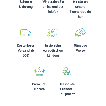
Schnelle
Wir beraten Sie
Wir stellen
Lieferung
online und per
unsere
Telefon
Eigenprodukte
her
Kostenloser
In vierzehn
Günstige
Versand ab
europäischen
Preise
60€
Ländern
Premium-
Das meiste
Marken
Outdoor-
Equipment