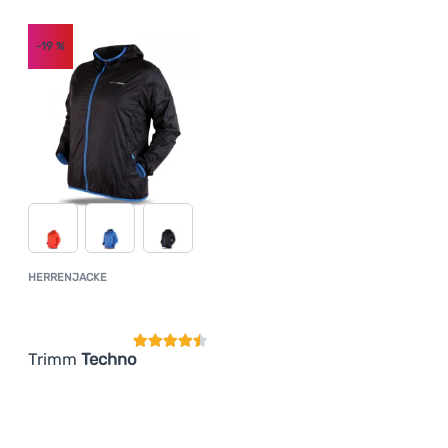
Anmelden /
-19
%
Registrieren
HERRENJACKE
Kundenbewertung
Trimm
Techno