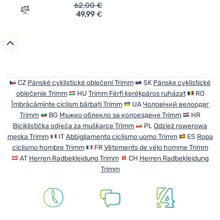
62,00
€
49,99
€
Zum Vergleich 'Herrenjacke Trimm Techno' hinzufügen
CZ
Pánské cyklistické oblečení Trimm
SK
Pánske cyklistické
oblečenie Trimm
HU
Trimm Férfi kerékpáros ruházat
RO
Îmbrăcăminte ciclism bărbați Trimm
UA
Чоловічий велоодяг
Trimm
BG
Мъжко облекло за колоездене Trimm
HR
Biciklistička odjeća za muškarce Trimm
PL
Odzież rowerowa
męska Trimm
IT
Abbigliamento ciclismo uomo Trimm
ES
Ropa
ciclismo hombre Trimm
FR
Vêtements de vélo homme Trimm
AT
Herren Radbekleidung Trimm
CH
Herren Radbekleidung
Trimm