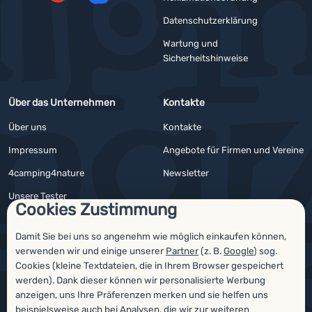
YouTube
Facebook
Datenschutzerklärung
Wartung und
Sicherheitshinweise
Über das Unternehmen
Kontakte
Über uns
Kontakte
Impressum
Angebote für Firmen und Vereine
4camping4nature
Newsletter
Unsere Tester
Cookies Zustimmung
Damit Sie bei uns so angenehm wie möglich einkaufen können,
verwenden wir und einige unserer
Partner
(z. B.
Google
) sog.
Auszeichnungen
Cookies (kleine Textdateien, die in Ihrem Browser gespeichert
werden). Dank dieser können wir personalisierte Werbung
anzeigen, uns Ihre Präferenzen merken und sie helfen uns
beispielsweise auch bei Analysen, die wir zur weiteren