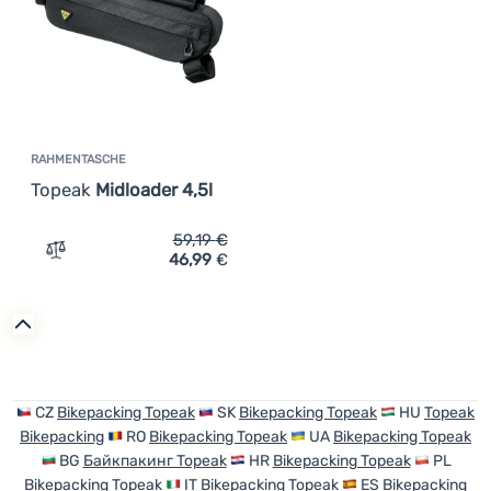
Anmelden /
Registrieren
RAHMENTASCHE
Topeak
Midloader 4,5l
59,19
€
46,99
€
Zum Vergleich 'Rahmentasche Topeak Midloader 4,5l' hi
CZ
Bikepacking Topeak
SK
Bikepacking Topeak
HU
Topeak
Bikepacking
RO
Bikepacking Topeak
UA
Bikepacking Topeak
BG
Байкпакинг Topeak
HR
Bikepacking Topeak
PL
Bikepacking Topeak
IT
Bikepacking Topeak
ES
Bikepacking