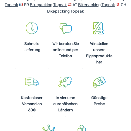
Topeak
FR
Bikepacking Topeak
AT
Bikepacking Topeak
CH
Bikepacking Topeak
Schnelle
Wir beraten Sie
Wir stellen
Lieferung
online und per
unsere
Telefon
Eigenprodukte
her
Kostenloser
In vierzehn
Günstige
Versand ab
europäischen
Preise
60€
Ländern