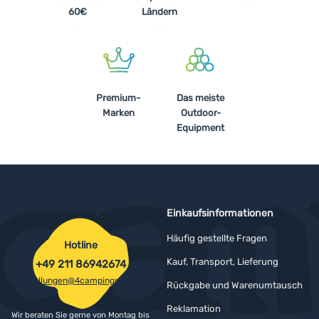
60€
Ländern
Anmelden /
Registrieren
Premium-
Das meiste
Marken
Outdoor-
Equipment
Einkaufsinformationen
Häufig gestellte Fragen
Hotline
Kauf, Transport, Lieferung
+49 211 86942674
bestellungen@4campingshop.de
Rückgabe und Warenumtausch
Reklamation
Wir beraten Sie gerne von Montag bis