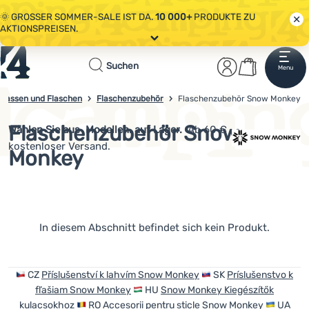
🌞 GROSSER SOMMER-SALE IST DA.
10 000+
PRODUKTE ZU
AKTIONSPREISEN.
Alle Aktionen
Startseite
Benutzerber
Warenkor
🤫 - 10 % AUF AUSGEWÄHLTE CAMPING- & WANDERAUSRÜSTUNG.
Suchen
Menu
Anmelden
Warenkorb
CODE
OUT10
NUTZEN.
Sale
tassen und Flaschen
Flaschenzubehör
Flaschenzubehör Snow Monkey
4campingshop.de
🌞 GROSSER SOMMER-SALE IST DA.
10 000+
PRODUKTE ZU
AKTIONSPREISEN.
Flaschenzubehör Snow
Wählen Sie aus
Modellen. auf Lager.
Ab 60 €
Bekleidung
kostenloser Versand.
Monkey
Schuhe
Rucksäcke
Schlafsäcke
Produkte
In diesem Abschnitt befindet sich kein Produkt.
Isomatten
Zelte
CZ
Příslušenství k lahvím Snow Monkey
SK
Príslušenstvo k
fľašiam Snow Monkey
HU
Snow Monkey Kiegészítők
Ausrüstung
kulacsokhoz
RO
Accesorii pentru sticle Snow Monkey
UA