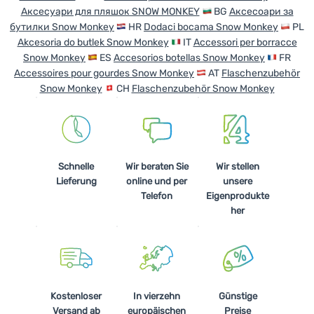
Аксесуари для пляшок SNOW MONKEY
BG
Аксесоари за
Kochen
бутилки Snow Monkey
HR
Dodaci bocama Snow Monkey
PL
Akcesoria do butlek Snow Monkey
IT
Accessori per borracce
Klettern
Snow Monkey
ES
Accesorios botellas Snow Monkey
FR
Ultraleichte
Accessoires pour gourdes Snow Monkey
AT
Flaschenzubehör
Ausrüstung
Snow Monkey
CH
Flaschenzubehör Snow Monkey
Sport
Marken
Schnelle
Wir beraten Sie
Wir stellen
Club
Lieferung
online und per
unsere
eXtra
Telefon
Eigenprodukte
her
Beratung
Hilfe &
Kontakte
Über
Kostenloser
In vierzehn
Günstige
uns
Versand ab
europäischen
Preise