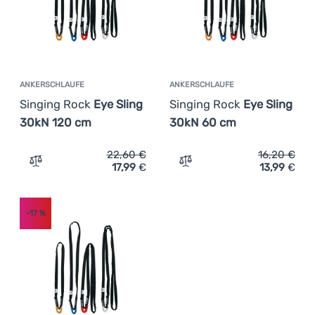
ANKERSCHLAUFE
ANKERSCHLAUFE
Singing Rock
Eye Sling
Singing Rock
Eye Sling
30kN 120 cm
30kN 60 cm
22,60
€
16,20
€
17,99
€
13,99
€
Zum Vergleich 'Ankerschlaufe Singing Rock Eye Sling 3
Zum Vergleich 'Ankerschla
-17
%