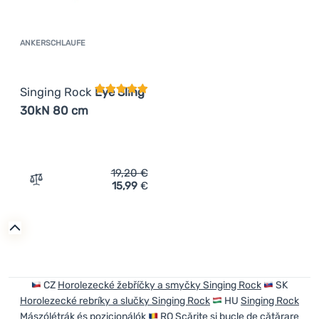
ANKERSCHLAUFE
Kundenbewertung
Singing Rock
Eye Sling
30kN 80 cm
19,20
€
15,99
€
Zum Vergleich 'Ankerschlaufe Singing Rock Eye Sling 3
CZ
Horolezecké žebříčky a smyčky Singing Rock
SK
Horolezecké rebríky a slučky Singing Rock
HU
Singing Rock
Mászólétrák és pozicionálók
RO
Scărițe și bucle de cățărare