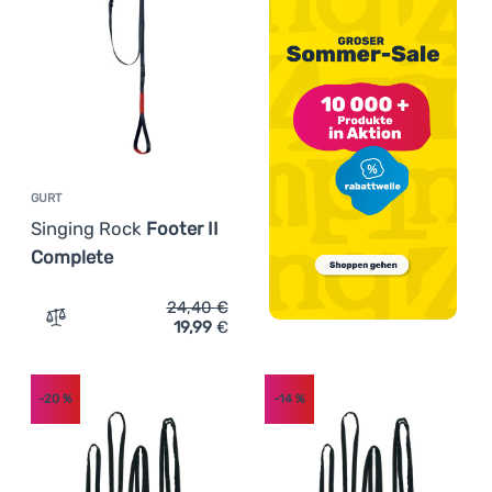
GURT
Singing Rock
Footer II
Complete
24,40
€
19,99
€
Zum Vergleich 'Gurt Singing Rock Footer II Complete' hi
-20
%
-14
%