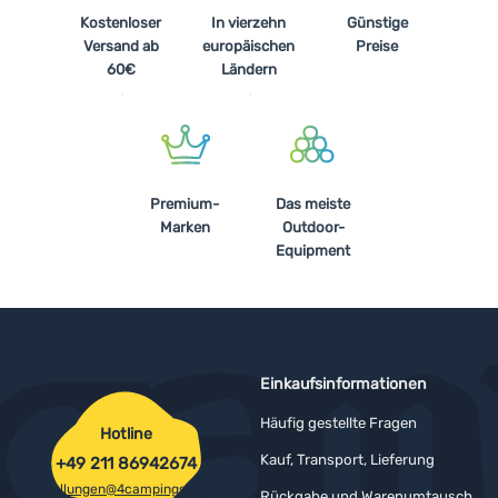
Kostenloser
In vierzehn
Günstige
Versand ab
europäischen
Preise
60€
Ländern
Premium-
Das meiste
Marken
Outdoor-
Equipment
Einkaufsinformationen
Häufig gestellte Fragen
Hotline
Kauf, Transport, Lieferung
+49 211 86942674
bestellungen@4campingshop.de
Rückgabe und Warenumtausch