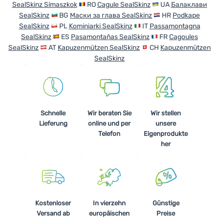
SealSkinz Símaszkok
RO
Cagule SealSkinz
UA
Балаклави
SealSkinz
BG
Маски за глава SealSkinz
HR
Podkape
Anmelden /
SealSkinz
PL
Kominiarki SealSkinz
IT
Passamontagna
Registrieren
SealSkinz
ES
Pasamontañas SealSkinz
FR
Cagoules
SealSkinz
AT
Kapuzenmützen SealSkinz
CH
Kapuzenmützen
SealSkinz
Schnelle
Wir beraten Sie
Wir stellen
Lieferung
online und per
unsere
Telefon
Eigenprodukte
her
Kostenloser
In vierzehn
Günstige
Versand ab
europäischen
Preise