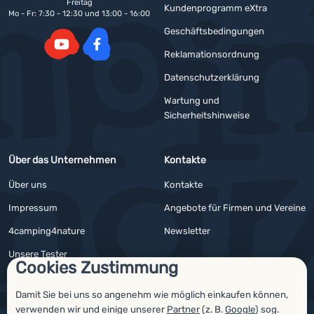
Freitag
Kundenprogramm eXtra
Mo - Fr: 7:30 - 12:30 und 13:00 - 16:00
Geschäftsbedingungen
Reklamationsordnung
YouTube
Facebook
Datenschutzerklärung
Wartung und
Sicherheitshinweise
Über das Unternehmen
Kontakte
Über uns
Kontakte
Impressum
Angebote für Firmen und Vereine
4camping4nature
Newsletter
Unsere Tester
Cookies Zustimmung
Damit Sie bei uns so angenehm wie möglich einkaufen können,
verwenden wir und einige unserer
Partner
(z. B.
Google
) sog.