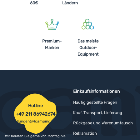
60€
Ländern
Premium-
Das meiste
Marken
Outdoor-
Equipment
Einkaufsinformationen
Häufig gestellte Fragen
Hotline
Kauf, Transport, Lieferung
+49 211 86942674
bestellungen@4campingshop.de
Rückgabe und Warenumtausch
Reklamation
Wir beraten Sie gerne von Montag bis