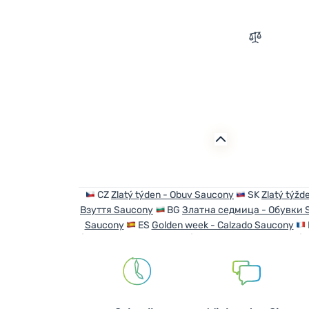
Zum Vergle
CZ
Zlatý týden - Obuv Saucony
SK
Zlatý týžd
Взуття Saucony
BG
Златна седмица - Обувки 
Saucony
ES
Golden week - Calzado Saucony