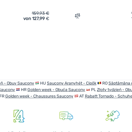
159,93
€
von 127,99
€
ich 'Herren Laufschuhe Saucony Ride 19' hinzufügen
Zum Vergleich 'Herren Lau
eň - Obuv Saucony
HU
Saucony Aranyhét - Cipők
RO
Săptămâna d
Saucony
HR
Golden week - Obuća Saucony
PL
Złoty tydzień - O
FR
Golden week - Chaussures Saucony
AT
Rabatt Tornado - Schuh