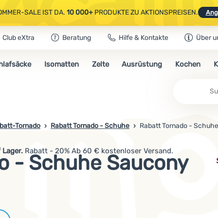
OMMER-SALE IST DA.
10 000+
PRODUKTE ZU AKTIONSPREISEN.
Ang
Club eXtra
Beratung
Hilfe & Kontakte
Über u
AUSGEWÄHLTE CAMPING- & WANDERAUSRÜSTUNG.
CODE
OUT10
NUTZE
hlafsäcke
Isomatten
Zelte
Ausrüstung
Kochen
K
OMMER-SALE IST DA.
10 000+
PRODUKTE ZU AKTIONSPREISEN.
Ang
batt-Tornado
Rabatt Tornado - Schuhe
Rabatt Tornado - Schuh
 Lager.
Rabatt - 20% Ab 60 € kostenloser Versand.
do - Schuhe Saucony
Marken