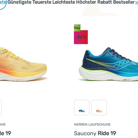
 Produkte
Günstigste
Teuerste
Leichteste
Höchster Rabatt
Bestseller
W
Neu
-20
%
UHE
HERREN LAUFSCHUHE
de 19
Saucony
Ride 19