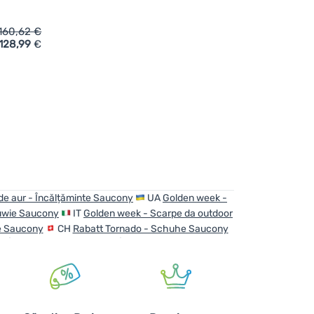
160,62
€
128,99
€
fschuhe Saucony Ride 19' hinzufügen
e aur - Încălțăminte Saucony
UA
Golden week -
buwie Saucony
IT
Golden week - Scarpe da outdoor
e Saucony
CH
Rabatt Tornado - Schuhe Saucony