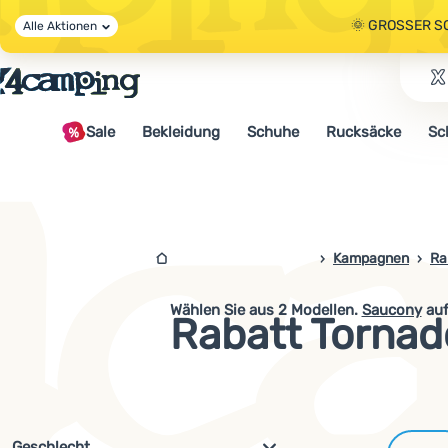
🌞 GROSSER S
Alle Aktionen
🤫 - 10 % AUF 
Sale
Bekleidung
Schuhe
Rucksäcke
Sc
🌞 GROSSER S
4campingshop.de
Kampagnen
Ra
Wählen Sie aus
2
Modellen.
Saucony
auf
Rabatt Torna
Filterung nach Parametern und 
Geschlecht