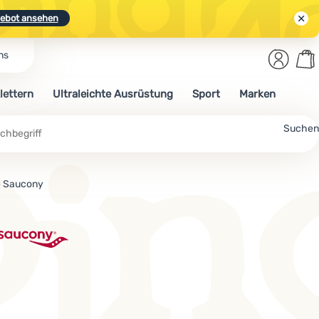
ebot ansehen
Benut
Wa
ns
N.
Entdecken
Anmelden
War
lettern
Ultraleichte Ausrüstung
Sport
Marken
ebot ansehen
Suchen
e Saucony