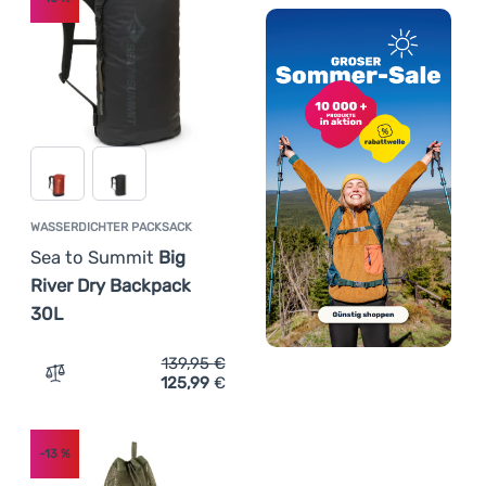
WASSERDICHTER PACKSACK
Sea to Summit
Big
River Dry Backpack
30L
139,95
€
125,99
€
Zum Vergleich 'Wasserdichter Packsack Sea to Summit B
-13
%