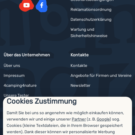
Reklamationsordnung
YouTube
Facebook
Datenschutzerklärung
Wartung und
Sicherheitshinweise
Über das Unternehmen
Kontakte
Über uns
Kontakte
Impressum
Angebote für Firmen und Vereine
4camping4nature
Newsletter
Unsere Tester
Cookies Zustimmung
Damit Sie bei uns so angenehm wie möglich einkaufen können,
verwenden wir und einige unserer
Partner
(z. B.
Google
) sog.
Auszeichnungen
Cookies (kleine Textdateien, die in Ihrem Browser gespeichert
werden). Dank dieser können wir personalisierte Werbung