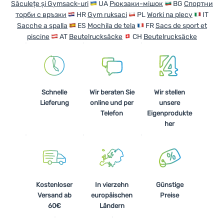
Săculețe și Gymsack-uri
UA
Рюкзаки-мішок
BG
Спортни
торби с връзки
HR
Gym ruksaci
PL
Worki na plecy
IT
Sacche a spalla
ES
Mochila de tela
FR
Sacs de sport et
piscine
AT
Beutelrucksäcke
CH
Beutelrucksäcke
Schnelle
Wir beraten Sie
Wir stellen
Lieferung
online und per
unsere
Telefon
Eigenprodukte
her
Kostenloser
In vierzehn
Günstige
Versand ab
europäischen
Preise
60€
Ländern