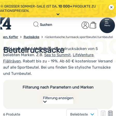
🌞 GROSSER SOMMER-SALE IST DA.
10 000+
PRODUKTE ZU
AKTIONSPREISEN.
Alle Aktionen
Startseite
Benutzerber
Warenkor
🤫 - 10 % AUF AUSGEWÄHLTE CAMPING- & WANDERAUSRÜSTUNG.
Suchen
Menu
Anmelden
Warenkorb
CODE
OUT10
NUTZEN.
Sale
chen, Koffer
Rucksäcke
rückentasche,turnsack,sportbeutel,turnbeutel
4campingshop.de
🌞 GROSSER SOMMER-SALE IST DA.
10 000+
PRODUKTE ZU
AKTIONSPREISEN.
Beutelrucksäcke
Auf Lager sind 6 Modelle
an Beutelrucksäcken von 5
Bekleidung
beliebten Marken. Z.B.
Sea to Summit
,
LifeVenture
,
Schuhe
Fjällräven
. Rabatt bis zu - 19%. Ab 60 € kostenloser Versand
auf alle Sportbeutel. Bei uns finden Sie stylische Turnsäcke
Rucksäcke
und Turnbeutel.
Schlafsäcke
Filterung nach Parametern und Marken
Isomatten
Filterung anzeigen
Zelte
Wie anzeigen
Ausrüstung
Gefundene Produkte
6 Produkte
Beliebteste