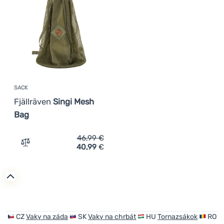
SACK
Fjällräven
Singi Mesh
Bag
46,99
€
40,99
€
Zum Vergleich 'Sack Fjällräven Singi Mesh Bag' hinzufüg
CZ
Vaky na záda
SK
Vaky na chrbát
HU
Tornazsákok
RO