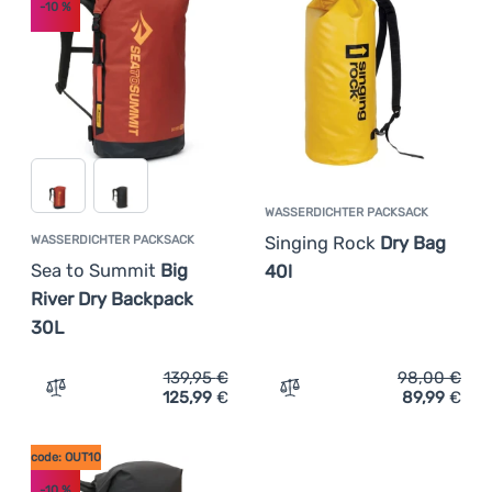
-10
%
Anmelden /
Registrieren
WASSERDICHTER PACKSACK
Singing Rock
Dry Bag
WASSERDICHTER PACKSACK
Sea to Summit
Big
40l
River Dry Backpack
30L
139,95
€
98,00
€
125,99
€
89,99
€
Zum Vergleich 'Wasserdichter Packsack Sea to Summit B
Zum Vergleich 'Wasserdich
code: OUT10
-10
%