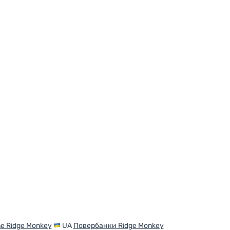
h Green' hinzufügen
rne Ridge Monkey
UA
Повербанки Ridge Monkey