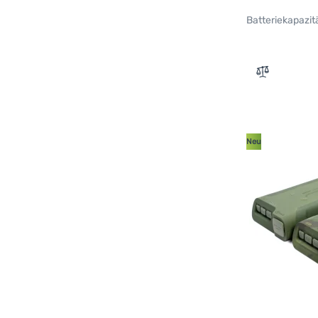
Batteriekapazit
Zum Vergle
Neu