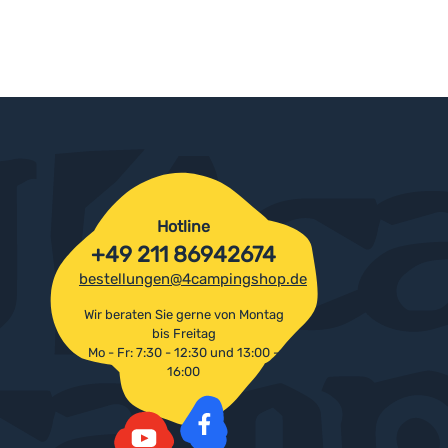
Hotline
+49 211 86942674
bestellungen@4campingshop.de
Wir beraten Sie gerne von Montag
bis Freitag
Mo - Fr: 7:30 - 12:30 und 13:00 -
16:00