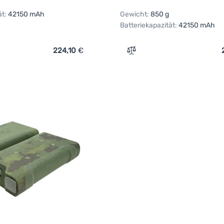
ät:
42150 mAh
Gewicht:
850 g
Batteriekapazität:
42150 mAh
224,10
€
ich 'Powerbank Ridge Monkey Vault C-Smart Wireless 42150mA
Zum Vergleich 'Powerbank