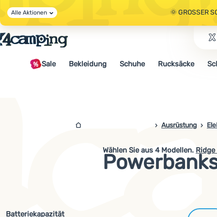
🌞 GROSSER S
Alle Aktionen
🤫 - 10 % AUF 
Sale
Bekleidung
Schuhe
Rucksäcke
Sc
🌞 GROSSER S
4campingshop.de
Ausrüstung
Ele
Wählen Sie aus
4
Modellen.
Ridge
Powerbanks
Filterung nach Parametern und 
Batteriekapazität