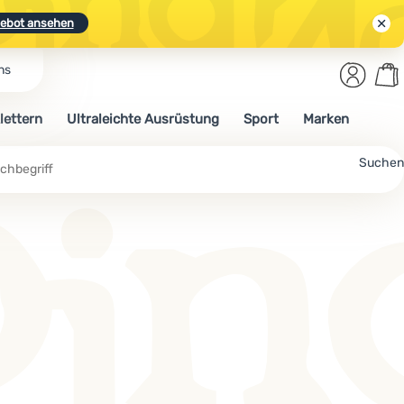
ebot ansehen
Benut
Wa
ns
N.
Entdecken
Anmelden
War
lettern
Ultraleichte Ausrüstung
Sport
Marken
ebot ansehen
Suchen