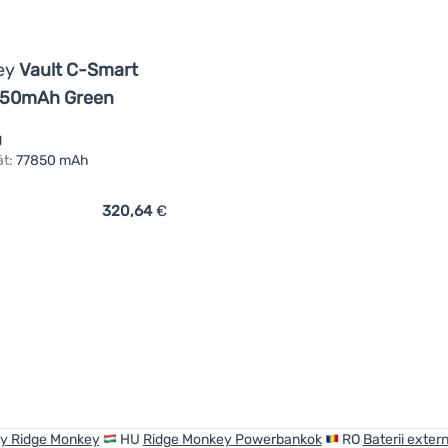
ey
Vault C-Smart
7850mAh Green
g
ät:
77850 mAh
320,64
€
ich 'Powerbank Ridge Monkey Vault C-Smart Wireless 77850mA
y Ridge Monkey
HU
Ridge Monkey Powerbankok
RO
Baterii exte