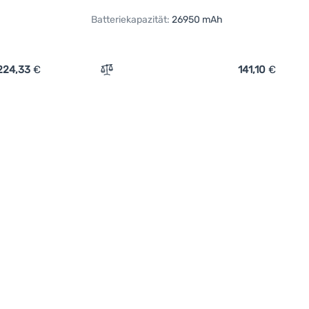
Batteriekapazität:
26950 mAh
224,33
€
141,10
€
h Camo' hinzufügen
 Ridge Monkey Vault C-Smart Wireless 42150mAh Green' hinzuf
Zum Vergleich 'Powerbank Ridge Monkey