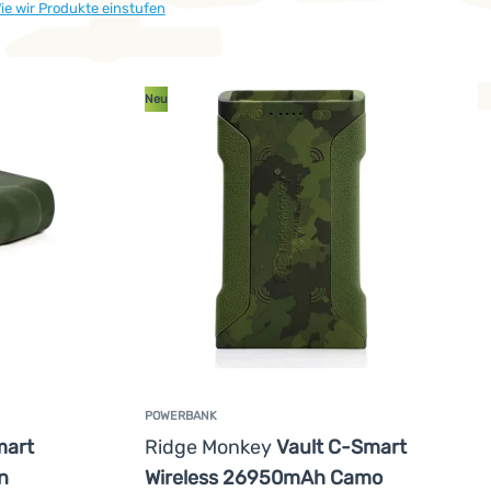
ie wir Produkte einstufen
 Sie etwa
5500 mAh
, einschließlich der Verluste beim Aufladen. 
Neu
POWERBANK
mart
Ridge Monkey
Vault C-Smart
n
Wireless 26950mAh Camo