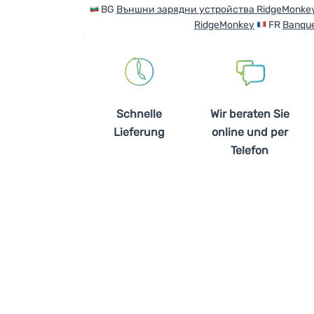
BG
Външни зарядни устройства RidgeMonke
RidgeMonkey
FR
Banque
Schnelle
Wir beraten Sie
Lieferung
online und per
Telefon