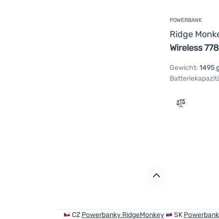
POWERBANK
Ridge Monk
Wireless 7
Gewicht:
1495 
Batteriekapazit
Zum Vergle
CZ
Powerbanky RidgeMonkey
SK
Powerbank