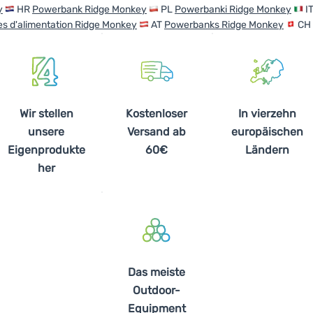
y
HR
Powerbank Ridge Monkey
PL
Powerbanki Ridge Monkey
I
s d'alimentation Ridge Monkey
AT
Powerbanks Ridge Monkey
CH
Wir stellen
Kostenloser
In vierzehn
unsere
Versand ab
europäischen
Eigenprodukte
60€
Ländern
her
Das meiste
Outdoor-
Equipment