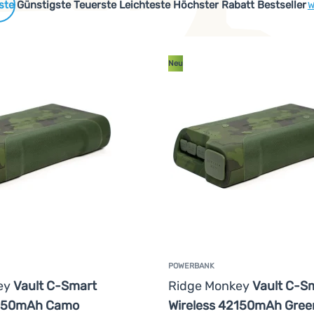
 Produkte
Günstigste
Teuerste
Leichteste
Höchster Rabatt
Bestseller
W
öheres Gewicht. Zum Aufladen eines heutigen Handys benötigen
Neu
POWERBANK
ey
Vault C-Smart
Ridge Monkey
Vault C-S
2150mAh Camo
Wireless 42150mAh Gree