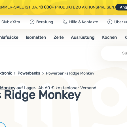
OMMER-SALE IST DA.
10 000+
PRODUKTE ZU AKTIONSPREISEN.
Ang
Club eXtra
Beratung
Hilfe & Kontakte
Über u
AUSGEWÄHLTE CAMPING- & WANDERAUSRÜSTUNG.
CODE
OUT10
NUTZE
hlafsäcke
Isomatten
Zelte
Ausrüstung
Kochen
K
OMMER-SALE IST DA.
10 000+
PRODUKTE ZU AKTIONSPREISEN.
Ang
ktronik
Powerbanks
Powerbanks Ridge Monkey
 Monkey
auf Lager.
Ab 60 € kostenloser Versand.
 Ridge Monkey
Marken