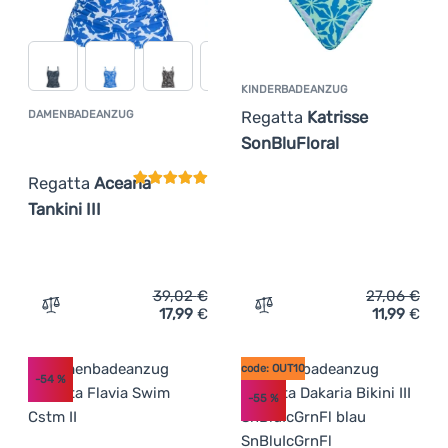
KINDERBADEANZUG
Regatta
Katrisse
DAMENBADEANZUG
Kundenbewertung
SonBluFloral
Regatta
Aceana
Tankini III
39,02
€
27,06
€
17,99
€
11,99
€
Zum Vergleich 'Damenbadeanzug Regatta Aceana Tankini 
Zum Vergleich 'Kinderbade
code: OUT10
-54
%
-55
%