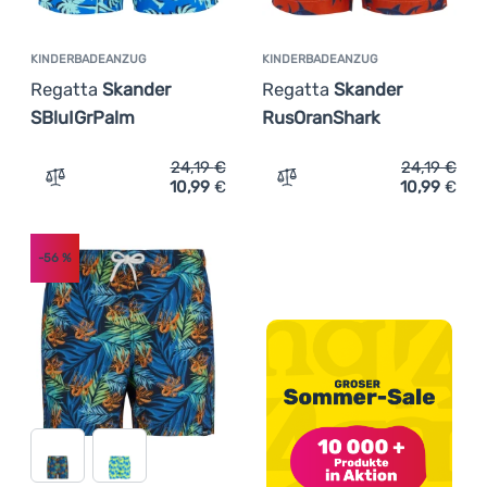
KINDERBADEANZUG
KINDERBADEANZUG
Regatta
Skander
Regatta
Skander
SBluIGrPalm
RusOranShark
24,19
€
24,19
€
10,99
€
10,99
€
Zum Vergleich 'Kinderbadeanzug Regatta Skander SBluI
Zum Vergleich 'Kinderbad
-56
%