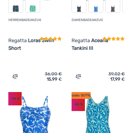
HERRENBADEANZUG
DAMENBADEANZUG
Kundenbewertung
Kundenbewer
Regatta
Loras Swim
Regatta
Aceana
Short
Tankini III
36,00
€
39,02
€
15,99
€
17,99
€
Zum Vergleich 'Herrenbadeanzug Regatta Loras Swim Sh
Zum Vergleich 'Damenbadea
code: OUT10
-54
%
-56
%