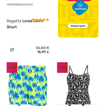
HERRENBADEANZUG
Kundenbewertung
Regatta
Loras Swim
Short
36,00
€
15,99
€
Zum Vergleich 'Herrenbadeanzug Regatta Loras Swim Sh
-56
%
-54
%