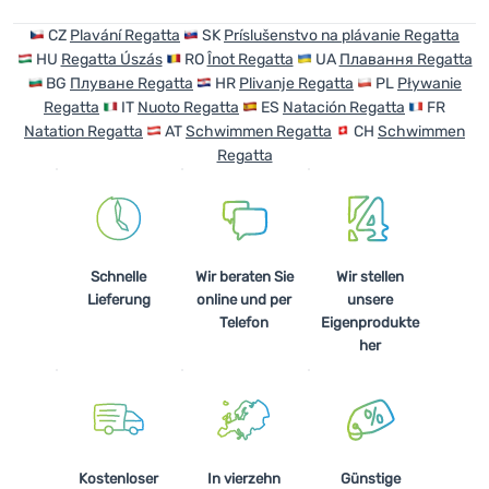
CZ
Plavání Regatta
SK
Príslušenstvo na plávanie Regatta
HU
Regatta Úszás
RO
Înot Regatta
UA
Плавання Regatta
BG
Плуване Regatta
HR
Plivanje Regatta
PL
Pływanie
Regatta
IT
Nuoto Regatta
ES
Natación Regatta
FR
Natation Regatta
AT
Schwimmen Regatta
CH
Schwimmen
Regatta
Schnelle
Wir beraten Sie
Wir stellen
Lieferung
online und per
unsere
Telefon
Eigenprodukte
her
Kostenloser
In vierzehn
Günstige