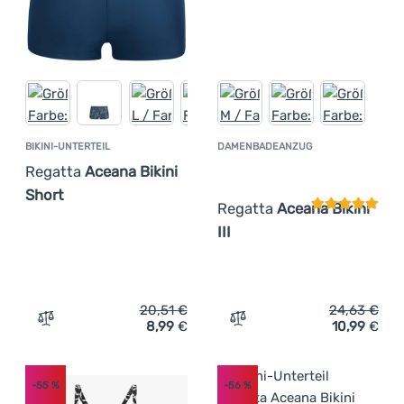
BIKINI-UNTERTEIL
DAMENBADEANZUG
Kundenbewer
Regatta
Aceana Bikini
Short
Regatta
Aceana Bikini
III
20,51
€
24,63
€
8,99
€
10,99
€
Zum Vergleich 'Bikini-Unterteil Regatta Aceana Bikini Sh
Zum Vergleich 'Damenbadea
-55
%
-56
%