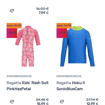
16,00
€
7,99
€
Zum Vergleich 'Handtuch Regatta Compact Travel Towel 
code: OUT10
code: OUT10
-54
%
-54
%
KINDERBADEANZUG
KINDERBADEANZUG
Regatta
Kids’ Rash Suit
Regatta
Hoku II
PinkHazPetal
SonicBlueCam
34,46
€
27,94
€
15,99
€
12,99
€
Zum Vergleich 'Kinderbadeanzug Regatta Kids’ Rash Suit
Zum Vergleich 'Kinderbad