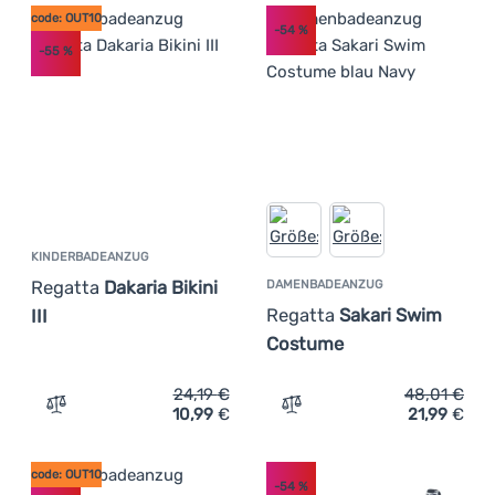
code: OUT10
-54
%
-55
%
KINDERBADEANZUG
Regatta
Dakaria Bikini
DAMENBADEANZUG
Regatta
Sakari Swim
III
Costume
24,19
€
48,01
€
10,99
€
21,99
€
Zum Vergleich 'Kinderbadeanzug Regatta Dakaria Bikini I
Zum Vergleich 'Damenbad
code: OUT10
-54
%