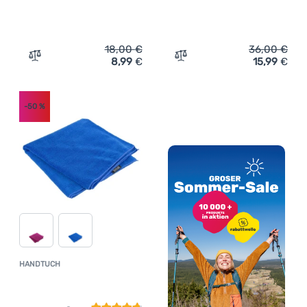
18,00
€
36,00
€
8,99
€
15,99
€
Zum Vergleich 'Handtuch Regatta Compact Travel Towel 
Zum Vergleich 'Herrensho
-50
%
HANDTUCH
Kundenbewertung