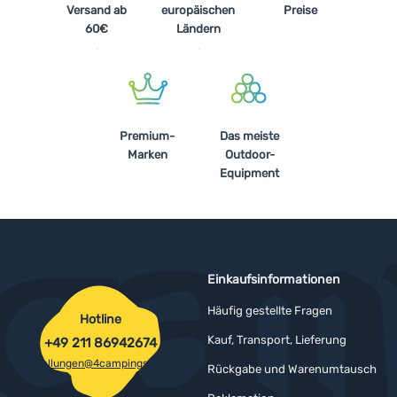
Versand ab
europäischen
Preise
60€
Ländern
Premium-
Das meiste
Marken
Outdoor-
Equipment
Einkaufsinformationen
Häufig gestellte Fragen
Hotline
Kauf, Transport, Lieferung
+49 211 86942674
bestellungen@4campingshop.de
Rückgabe und Warenumtausch