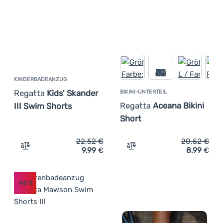
KINDERBADEANZUG
Regatta
Kids' Skander
BIKINI-UNTERTEIL
Regatta
Aceana Bikini
III Swim Shorts
Short
22,52
€
20,52
€
9,99
€
8,99
€
Zum Vergleich 'Kinderbadeanzug Regatta Kids' Skander I
Zum Vergleich 'Bikini-Unte
-55
%