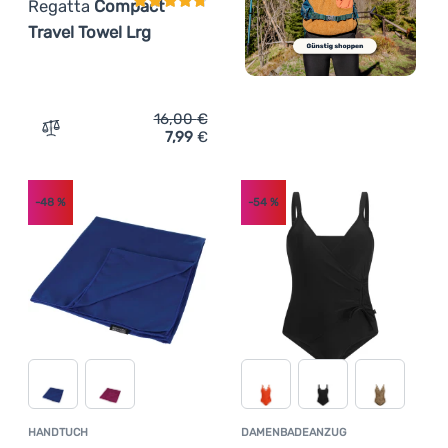
Regatta
Compact
Travel Towel Lrg
16,00
€
7,99
€
Zum Vergleich 'Handtuch Regatta Compact Travel Towel 
-48
%
-54
%
HANDTUCH
DAMENBADEANZUG
Kundenbewertung