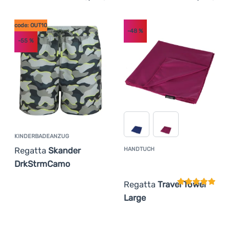
code: OUT10
-48
%
-55
%
KINDERBADEANZUG
Regatta
Skander
HANDTUCH
Kundenbewer
DrkStrmCamo
Regatta
Travel Towel
Large