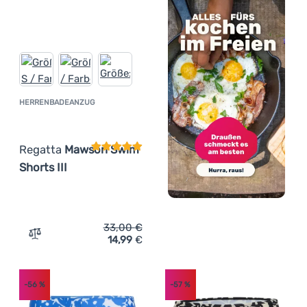
HERRENBADEANZUG
Kundenbewertung
Regatta
Mawson Swim
Shorts III
33,00
€
14,99
€
Zum Vergleich 'Herrenbadeanzug Regatta Mawson Swim S
-56
%
-57
%