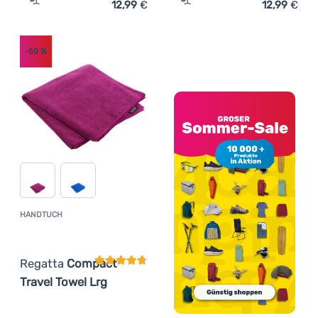
12,99
€
12,99
€
Zum Vergleich 'Kinderbadeanzug Regatta HokuII PinkLem
Zum Vergleich 'Handtuch R
-50
%
HANDTUCH
Kundenbewertung
Regatta
Compact
Travel Towel Lrg