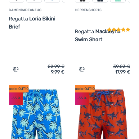
DAMENBADEANZUG
HERRENSHORTS
Kundenbewer
Regatta
Loria Bikini
Brief
Regatta
Mackleyna
Swim Short
22,99
€
39,03
€
9,99
€
17,99
€
Zum Vergleich 'Damenbadeanzug Regatta Loria Bikini Bri
Zum Vergleich 'Herrensho
code: OUT10
code: OUT10
-55
%
-55
%