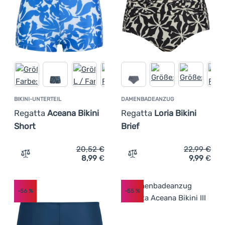
BIKINI-UNTERTEIL
DAMENBADEANZUG
Regatta
Aceana Bikini
Regatta
Loria Bikini
Short
Brief
20,52
€
22,99
€
8,99
€
9,99
€
Zum Vergleich 'Bikini-Unterteil Regatta Aceana Bikini Sh
Zum Vergleich 'Damenbadea
-56
%
-55
%