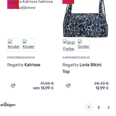
-56
%
KINDERBADEANZUG
DAMENBADEANZUG
Regatta
Katrisse
Regatta
Loria Bikini
Top
31,55
€
28,33
€
von 13,99
€
12,99
€
Zum Vergleich 'Kinderbadeanzug Regatta Katrisse' hinz
Zum Vergleich 'Damenbade
 anzeigen
weiter
1
2