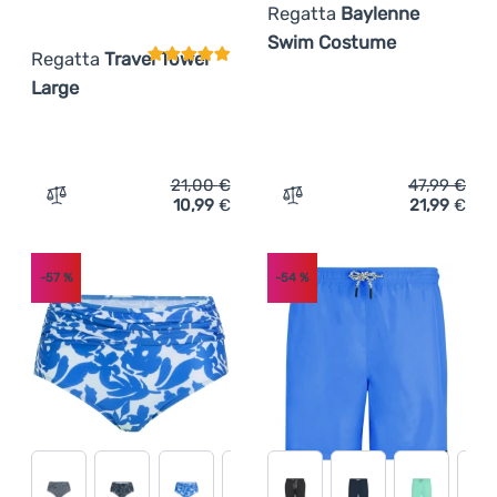
Regatta
Baylenne
Swim Costume
Regatta
Travel Towel
Large
21,00
€
47,99
€
10,99
€
21,99
€
Zum Vergleich 'Handtuch Regatta Travel Towel Large' hi
Zum Vergleich 'Damenbad
-57
%
-54
%