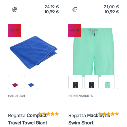
24,19
€
21,00
€
10,99
€
10,99
€
Zum Vergleich 'Kinderbadeanzug Regatta Skander DrkS
Zum Vergleich 'Handtuch R
-50
%
-56
%
HANDTUCH
HERRENSHORTS
Kundenbewertung
Kundenbewer
Regatta
Compact
Regatta
Mackleyna
Travel Towel Giant
Swim Short