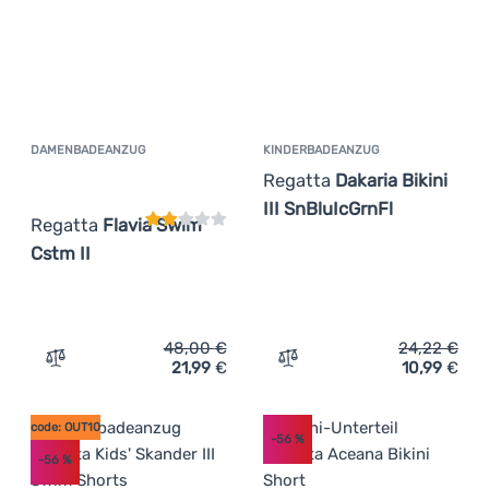
DAMENBADEANZUG
KINDERBADEANZUG
Kundenbewertung
Regatta
Dakaria Bikini
III SnBluIcGrnFl
Regatta
Flavia Swim
Cstm II
48,00
€
24,22
€
21,99
€
10,99
€
Zum Vergleich 'Damenbadeanzug Regatta Flavia Swim Cs
Zum Vergleich 'Kinderbade
code: OUT10
-56
%
-56
%