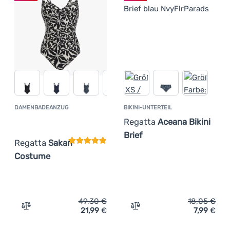
DAMENBADEANZUG
BIKINI-UNTERTEIL
Kundenbewertung
Regatta
Aceana Bikini
Brief
Regatta
Sakari
Costume
49,30
€
18,05
€
21,99
€
7,99
€
Zum Vergleich 'Damenbadeanzug Regatta Sakari Costum
Zum Vergleich 'Bikini-Unte