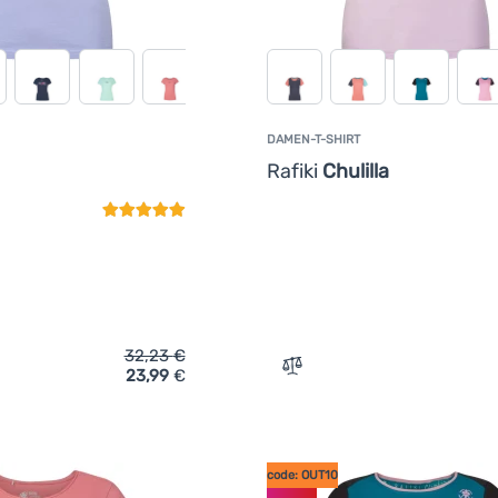
DAMEN-T-SHIRT
Kundenbewertung
Rafiki
Chulilla
32,23
€
23,99
€
ich 'Damen-T-Shirt Rafiki Jay' hinzufügen
Zum Vergleich 'Damen-T-Shi
code: OUT10