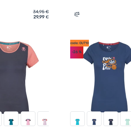
34,95
€
29,99
€
ich 'Damen-T-Shirt Rafiki Jay' hinzufügen
Zum Vergleich 'Damen-T-Shi
code: OUT10
-26
%