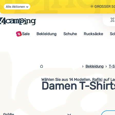
🌞 GROSSER S
Alle Aktionen
🤫 - 10 % AUF 
Sale
Bekleidung
Schuhe
Rucksäcke
Sc
🌞 GROSSER S
4campingshop.de
Bekleidung
T-S
Wählen Sie aus
14
Modellen.
Rafiki
auf La
Damen T-Shirts
Filterung nach Parametern und 
Größe