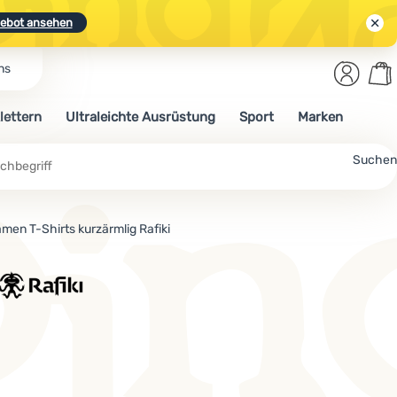
ebot ansehen
Benut
Wa
ns
N.
Entdecken
Anmelden
War
lettern
Ultraleichte Ausrüstung
Sport
Marken
ebot ansehen
Suchen
men T-Shirts kurzärmlig Rafiki