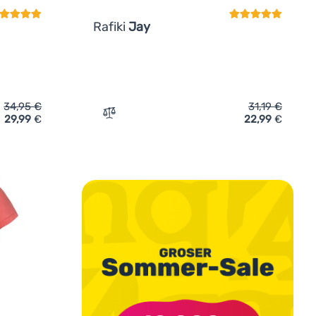
Rafiki
Jay
34,95
€
31,19
€
29,99
€
22,99
€
irt Rafiki Akiyo' hinzufügen
Zum Vergleich 'Damen-T-Shirt Rafiki Jay'