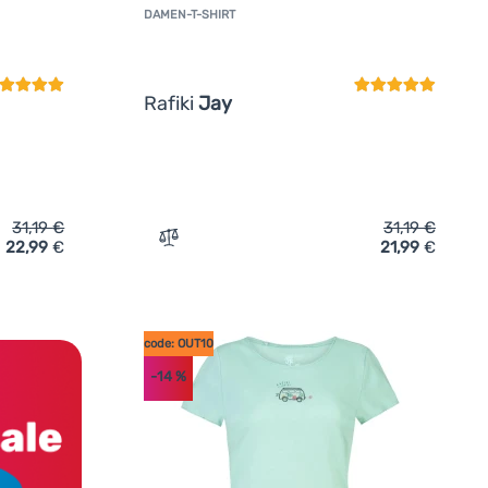
DAMEN-T-SHIRT
undenbewertung
Kundenbewertun
Rafiki
Jay
31,19
€
31,19
€
22,99
€
21,99
€
irt Rafiki Jay' hinzufügen
Zum Vergleich 'Damen-T-Shirt Rafiki Jay'
code: OUT10
-14
%