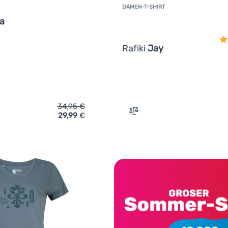
DAMEN-T-SHIRT
K
la
Rafiki
Jay
34,95
€
29,99
€
ch 'Damen-T-Shirt Rafiki Chulilla' hinzufügen
Zum Vergleich 'Damen-T-Sh