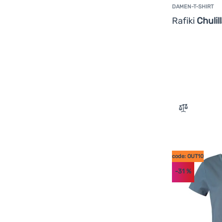
DAMEN-T-SHIRT
Rafiki
Chulil
Zum Verglei
code: OUT10
-31
%