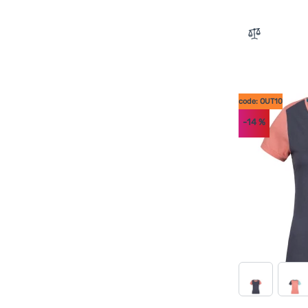
Zum Vergle
code: OUT10
-14
%