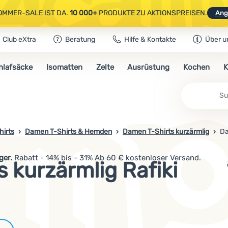
OMMER-SALE IST DA.
10 000+
PRODUKTE ZU AKTIONSPREISEN.
Ang
Club eXtra
Beratung
Hilfe & Kontakte
Über u
AUSGEWÄHLTE CAMPING- & WANDERAUSRÜSTUNG.
CODE
OUT10
NUTZE
hlafsäcke
Isomatten
Zelte
Ausrüstung
Kochen
K
OMMER-SALE IST DA.
10 000+
PRODUKTE ZU AKTIONSPREISEN.
Ang
hirts
Damen T-Shirts & Hemden
Damen T-Shirts kurzärmlig
Da
ger.
Rabatt - 14% bis - 31% Ab 60 € kostenloser Versand.
 kurzärmlig Rafiki
Marken