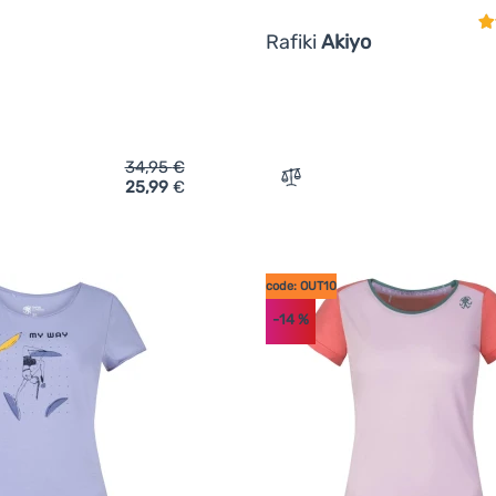
Rafiki
Akiyo
34,95
€
25,99
€
ch 'Damen-T-Shirt Rafiki Chulilla' hinzufügen
Zum Vergleich 'Damen-T-Sh
code: OUT10
-14
%