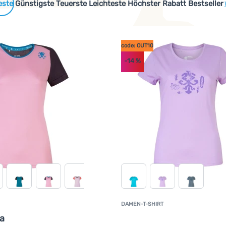
 Produkte
Günstigste
Teuerste
Leichteste
Höchster Rabatt
Bestseller
code: OUT10
-14
%
cen oder recycelten Materialien hergestellt werden oder sind s
DAMEN-T-SHIRT
K
la