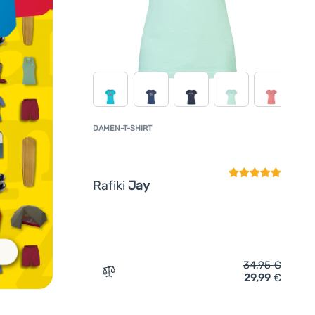
DAMEN-T-SHIRT
Kundenbewertun
Rafiki
Jay
34,95
€
29,99
€
Zum Vergleich 'Damen-T-Shirt Rafiki Jay'