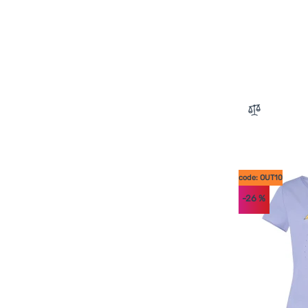
Zum Verglei
code: OUT10
-26
%