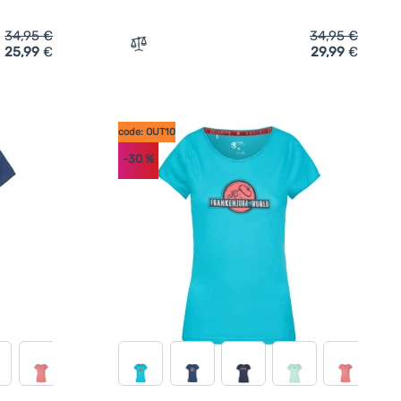
34,95
€
34,95
€
25,99
€
29,99
€
rt Rafiki Chulilla' hinzufügen
Zum Vergleich 'Damen-T-Shirt Rafiki Akiy
code: OUT10
-30
%