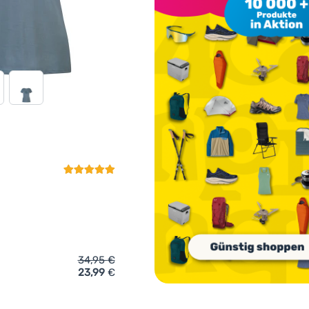
Kundenbewertung
34,95
€
23,99
€
ich 'Damen-T-Shirt Rafiki Akiyo' hinzufügen