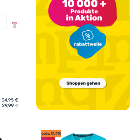
34,95
€
29,99
€
rt Rafiki Chulilla' hinzufügen
code: OUT10