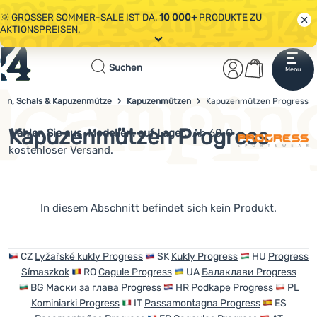
🌞 GROSSER SOMMER-SALE IST DA.
10 000+
PRODUKTE ZU
AKTIONSPREISEN.
Alle Aktionen
Startseite
Benutzerber
Warenkor
🤫 - 10 % AUF AUSGEWÄHLTE CAMPING- & WANDERAUSRÜSTUNG.
Suchen
Menu
Anmelden
Warenkorb
CODE
OUT10
NUTZEN.
Sale
zen, Schals & Kapuzenmütze
Kapuzenmützen
Kapuzenmützen Progress
4campingshop.de
🌞 GROSSER SOMMER-SALE IST DA.
10 000+
PRODUKTE ZU
AKTIONSPREISEN.
Kapuzenmützen Progress
Wählen Sie aus
Modellen. auf Lager.
Ab 60 €
Bekleidung
kostenloser Versand.
Schuhe
Rucksäcke
Produkte
In diesem Abschnitt befindet sich kein Produkt.
Schlafsäcke
Isomatten
CZ
Lyžařské kukly Progress
SK
Kukly Progress
HU
Progress
Símaszkok
RO
Cagule Progress
UA
Балаклави Progress
Zelte
BG
Маски за глава Progress
HR
Podkape Progress
PL
Kominiarki Progress
IT
Passamontagna Progress
ES
Ausrüstung