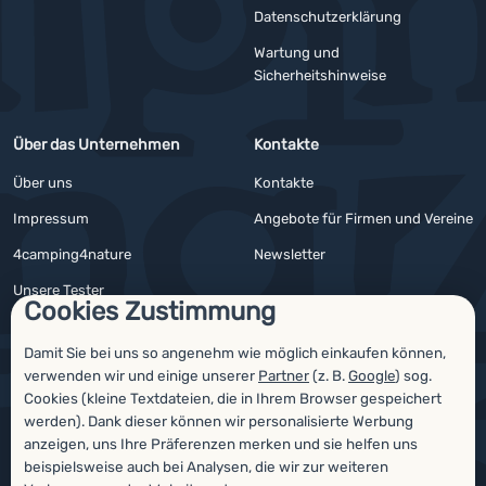
YouTube
Facebook
Datenschutzerklärung
Wartung und
Sicherheitshinweise
Über das Unternehmen
Kontakte
Über uns
Kontakte
Impressum
Angebote für Firmen und Vereine
4camping4nature
Newsletter
Unsere Tester
Cookies Zustimmung
Damit Sie bei uns so angenehm wie möglich einkaufen können,
verwenden wir und einige unserer
Partner
(z. B.
Google
) sog.
Auszeichnungen
Cookies (kleine Textdateien, die in Ihrem Browser gespeichert
werden). Dank dieser können wir personalisierte Werbung
anzeigen, uns Ihre Präferenzen merken und sie helfen uns
beispielsweise auch bei Analysen, die wir zur weiteren