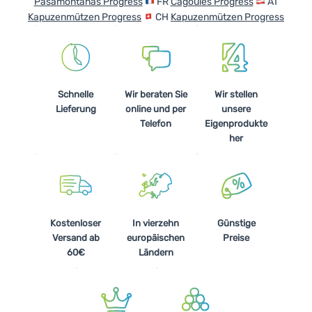
Pasamontañas Progress
FR
Cagoules Progress
AT
Kochen
Kapuzenmützen Progress
CH
Kapuzenmützen Progress
Klettern
Ultraleichte
Ausrüstung
Schnelle
Wir beraten Sie
Wir stellen
Lieferung
online und per
unsere
Sport
Telefon
Eigenprodukte
her
Marken
Club
eXtra
Beratung
Kostenloser
In vierzehn
Günstige
Versand ab
europäischen
Preise
Hilfe &
60€
Ländern
Kontakte
Über
uns