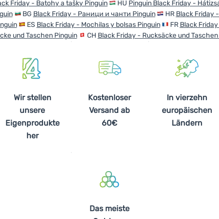
ack Friday - Batohy a tašky Pinguin
HU
Pinguin Black Friday - Hátizs
guin
BG
Black Friday - Раници и чанти Pinguin
HR
Black Friday -
inguin
ES
Black Friday - Mochilas y bolsas Pinguin
FR
Black Friday
cke und Taschen Pinguin
CH
Black Friday - Rucksäcke und Taschen
Wir stellen
Kostenloser
In vierzehn
unsere
Versand ab
europäischen
Eigenprodukte
60€
Ländern
her
Das meiste