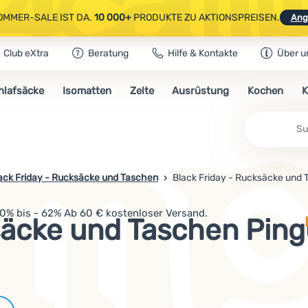
OMMER-SALE IST DA.
10 000+
PRODUKTE ZU AKTIONSPREISEN.
Ang
Club eXtra
Beratung
Hilfe & Kontakte
Über u
AUSGEWÄHLTE CAMPING- & WANDERAUSRÜSTUNG.
CODE
OUT10
NUTZE
hlafsäcke
Isomatten
Zelte
Ausrüstung
Kochen
K
OMMER-SALE IST DA.
10 000+
PRODUKTE ZU AKTIONSPREISEN.
Ang
ack Friday - Rucksäcke und Taschen
Black Friday - Rucksäcke und 
30% bis - 62% Ab 60 € kostenloser Versand.
säcke und Taschen Ping
Marken