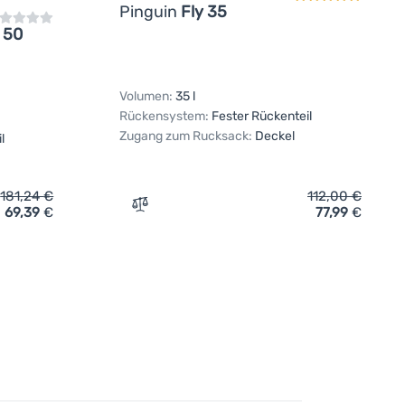
Pinguin
Fly 35
 50
Volumen:
35 l
Rückensystem:
Fester Rückenteil
Zugang zum Rucksack:
Deckel
l
181,24
€
112,00
€
69,39
€
77,99
€
gen
srucksack Pinguin Discovery Active 50' hinzufügen
Zum Vergleich 'Wanderrucksack Pinguin F