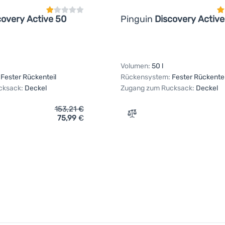
covery Active 50
Pinguin
Discovery Active
Volumen:
50 l
Fester Rückenteil
Rückensystem:
Fester Rückentei
cksack:
Deckel
Zugang zum Rucksack:
Deckel
153,21
€
75,99
€
ich 'Expeditionsrucksack Pinguin Discovery Active 50' hinzufü
Zum Vergleich 'Expedition