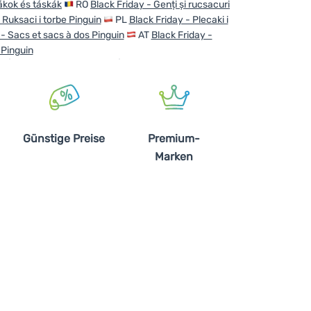
ákok és táskák
RO
Black Friday - Genți și rucsacuri
 Ruksaci i torbe Pinguin
PL
Black Friday - Plecaki i
 - Sacs et sacs à dos Pinguin
AT
Black Friday -
 Pinguin
Günstige Preise
Premium-
Marken