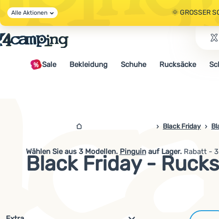
🌞 GROSSER S
Alle Aktionen
🤫 - 10 % AUF 
Sale
Bekleidung
Schuhe
Rucksäcke
Sc
🌞 GROSSER S
4campingshop.de
Black Friday
Bl
Wählen Sie aus
3
Modellen.
Pinguin
auf Lager.
Rabatt - 
Black Friday - Ruck
Filterung nach Parametern und 
Extra