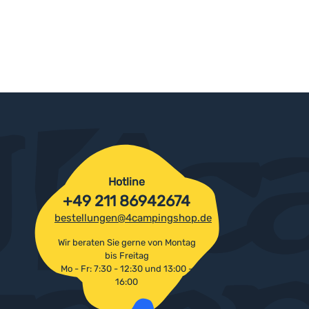
Hotline
+49 211 86942674
bestellungen@4campingshop.de
Wir beraten Sie gerne von Montag
bis Freitag
Mo - Fr: 7:30 - 12:30 und 13:00 -
16:00