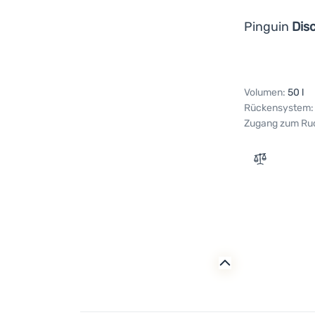
Pinguin
Dis
Volumen:
50 l
Rückensystem:
Zugang zum Ru
Zum Vergle