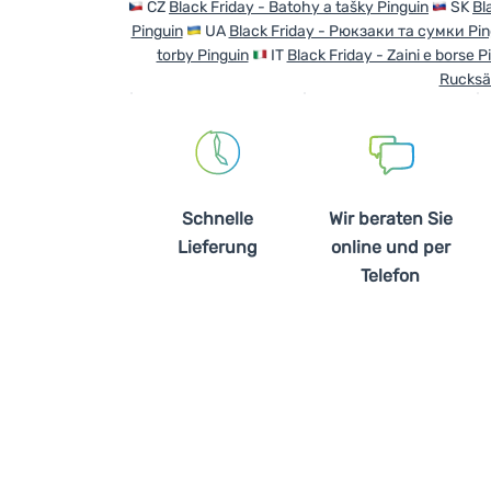
CZ
Black Friday - Batohy a tašky Pinguin
SK
Bl
Pinguin
UA
Black Friday - Рюкзаки та сумки Pin
torby Pinguin
IT
Black Friday - Zaini e borse P
Rucksä
Schnelle
Wir beraten Sie
Lieferung
online und per
Telefon