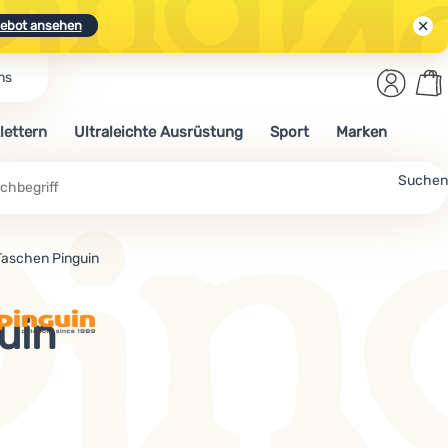
ebot ansehen
Benut
Wa
ns
N.
Entdecken
Anmelden
War
lettern
Ultraleichte Ausrüstung
Sport
Marken
ebot ansehen
Suchen
Taschen Pinguin
uin