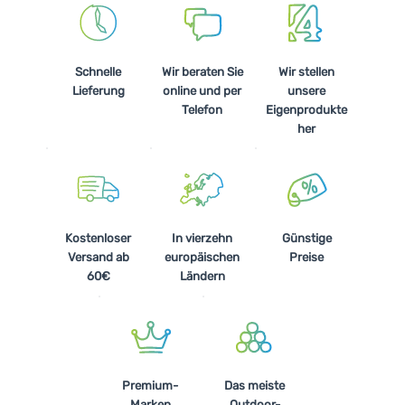
Schnelle
Wir beraten Sie
Wir stellen
Lieferung
online und per
unsere
Telefon
Eigenprodukte
her
Kostenloser
In vierzehn
Günstige
Versand ab
europäischen
Preise
60€
Ländern
Premium-
Das meiste
Marken
Outdoor-