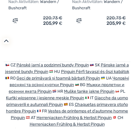
Nach Aktivitäten:
Wandern /
Nach Aktivitäten:
Wandern /
Bushcraft
Bushcraft
Anmelden /
220,73
€
220,73
€
Registrieren
205,99
€
205,99
€
Zum Vergleich 'Jacke Pinguin Parker Jacket 5.0' hinzuf
Zum Vergleich 'Jacke Ping
CZ
Pánské jarní a podzimní bundy Pinguin
SK
Pánske jarné a
jesenné bundy Pinguin
HU
Pinguin Férfi tavaszi és őszi kabátok
RO
Geci de primăvară și toamnă bărbați Pinguin
UA
Чоловічі
весняні та осінні куртки Pinguin
BG
Мъжки пролетни и
есенни якета Pinguin
HR
Muške tanke jakne Pinguin
PL
Kurtki wiosenne i jesienne męskie Pinguin
IT
Giacche da uomo
primaverili e autunnali Pinguin
ES
Chaquetas primavera otoño
hombre Pinguin
FR
Vestes de printemps et d'automne homme
Pinguin
AT
Herrenjacken Frühling & Herbst Pinguin
CH
Herrenjacken Frühling & Herbst Pinguin