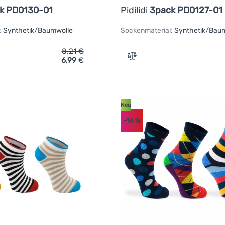
k PD0130-01
Pidilidi
3pack PD0127-01
:
Synthetik/Baumwolle
Sockenmaterial:
Synthetik/Bau
8,21
€
6,99
€
ich 'Kindersöckchen Pidilidi 3pack PD0130-01' hinzufügen
Zum Vergleich 'Kindersock
Neu
-16
%