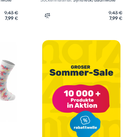
mwolle
Sockenmaterial:
Synthetik/Baumwolle
9,43
€
9,43
€
7,99
€
7,99
€
en Pidilidi Funny PD0138-01 3pack' hinzufügen
Zum Vergleich 'Kindersocken Pidilidi Fu