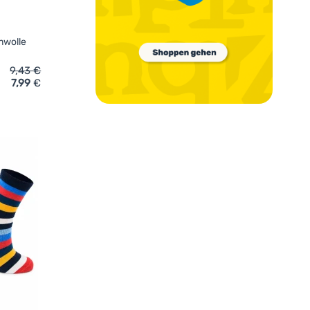
mwolle
9,43
€
7,99
€
en Pidilidi 3pack PD0127-01' hinzufügen