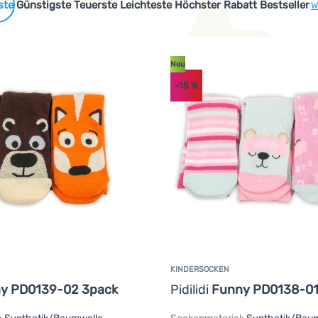
 Produkte
Günstigste
Teuerste
Leichteste
Höchster Rabatt
Bestseller
W
Neu
-15
%
KINDERSOCKEN
y PD0139-02 3pack
Pidilidi
Funny PD0138-01