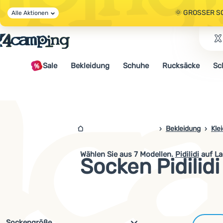
🌞 GROSSER S
Alle Aktionen
🤫 - 10 % AUF 
Sale
Bekleidung
Schuhe
Rucksäcke
Sc
🌞 GROSSER S
4campingshop.de
Bekleidung
Kle
Wählen Sie aus
7
Modellen.
Pidilidi
auf La
Socken Pidilidi
Filterung nach Parametern und 
Sockengröße