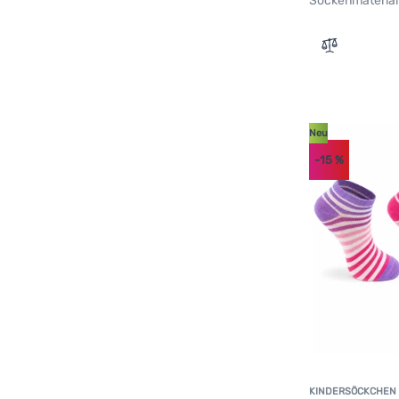
Sockenmaterial
Zum Vergle
Neu
-15
%
KINDERSÖCKCHEN