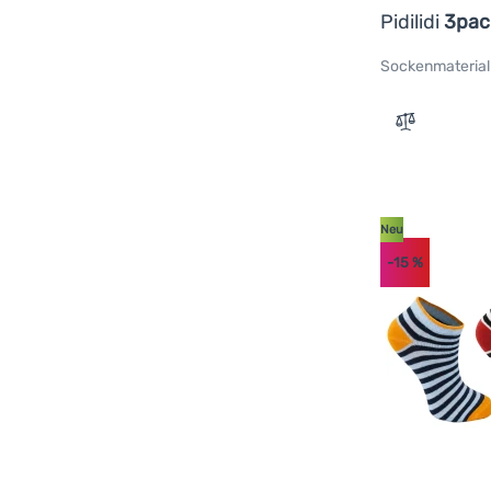
Pidilidi
3pac
Sockenmaterial
Zum Vergle
Neu
-15
%