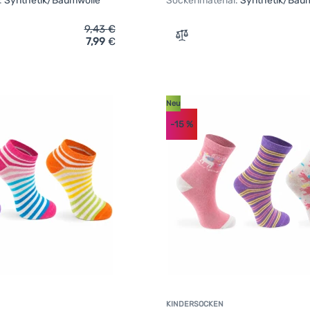
:
Synthetik/Baumwolle
Sockenmaterial:
Synthetik/Bau
9,43
€
7,99
€
ich 'Kindersocken Pidilidi Funny PD0139-02 3pack' hinzufügen
Zum Vergleich 'Kindersock
Neu
-15
%
KINDERSOCKEN