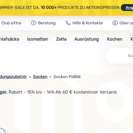
OMMER-SALE IST DA.
10 000+
PRODUKTE ZU AKTIONSPREISEN.
Ang
Club eXtra
Beratung
Hilfe & Kontakte
Über u
AUSGEWÄHLTE CAMPING- & WANDERAUSRÜSTUNG.
CODE
OUT10
NUTZE
hlafsäcke
Isomatten
Zelte
Ausrüstung
Kochen
K
OMMER-SALE IST DA.
10 000+
PRODUKTE ZU AKTIONSPREISEN.
Ang
idungszubehör
Socken
Socken Pidilidi
ger.
Rabatt - 15% bis - 16% Ab 60 € kostenloser Versand.
Marken