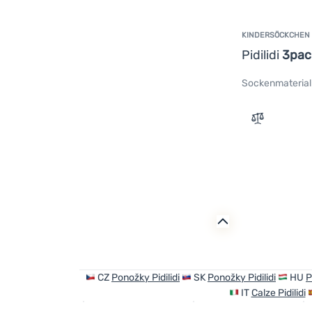
KINDERSÖCKCHEN
Pidilidi
3pac
Sockenmaterial
Zum Vergle
CZ
Ponožky Pidilidi
SK
Ponožky Pidilidi
HU
P
IT
Calze Pidilidi