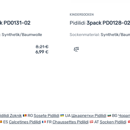
KINDERSOCKEN
k PD0131-02
Pidilidi
3pack PD0128-0
:
Synthetik/Baumwolle
Sockenmaterial:
Synthetik/Bau
8,21
€
6,99
€
ich 'Kindersöckchen Pidilidi 3pack PD0131-02' hinzufügen
Zum Vergleich 'Kindersock
idilidi Zoknik
RO
Șosete Pidilidi
UA
Шкарпетки Pidilidi
BG
Чорапи
ES
Calcetines Pidilidi
FR
Chaussettes Pidilidi
AT
Socken Pidilidi