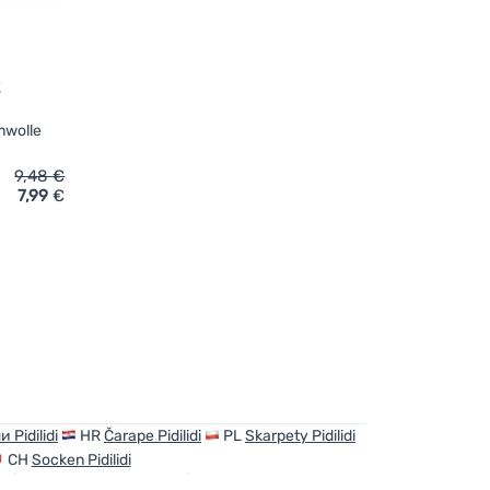
2
mwolle
9,48
€
7,99
€
en Pidilidi 3pack PD0128-02' hinzufügen
 Pidilidi
HR
Čarape Pidilidi
PL
Skarpety Pidilidi
CH
Socken Pidilidi