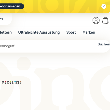
ebot ansehen
Benut
Wa
ns
N.
Entdecken
Anmelden
War
lettern
Ultraleichte Ausrüstung
Sport
Marken
ebot ansehen
Suchen