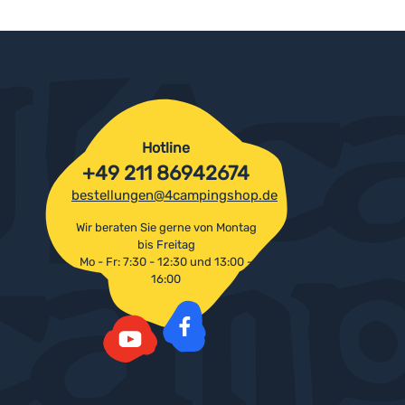
Hotline
+49 211 86942674
bestellungen@4campingshop.de
Wir beraten Sie gerne von Montag
bis Freitag
Mo - Fr: 7:30 - 12:30 und 13:00 -
16:00
Facebook
YouTube