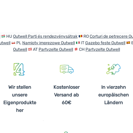
l
HU
Outwell Parti és rendezvénysátrak
RO
Corturi de petrecere O
utwell
PL
Namioty imprezowe Outwell
IT
Gazebo feste Outwell
Outwell
AT
Partyzelte Outwell
CH
Partyzelte Outwell
Wir stellen
Kostenloser
In vierzehn
unsere
Versand ab
europäischen
Eigenprodukte
60€
Ländern
her