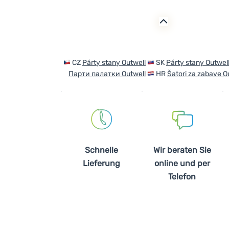
CZ
Párty stany Outwell
SK
Párty stany Outwel
Парти палатки Outwell
HR
Šatori za zabave O
Schnelle
Wir beraten Sie
Lieferung
online und per
Telefon