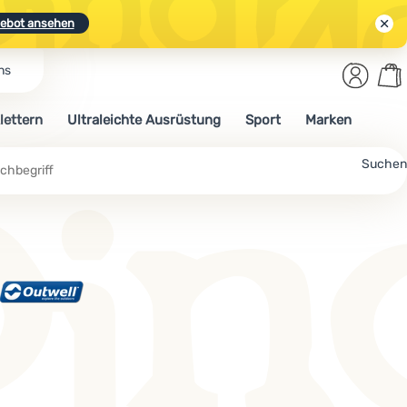
ebot ansehen
Benut
Wa
ns
N.
Entdecken
Anmelden
War
lettern
Ultraleichte Ausrüstung
Sport
Marken
ebot ansehen
Suchen