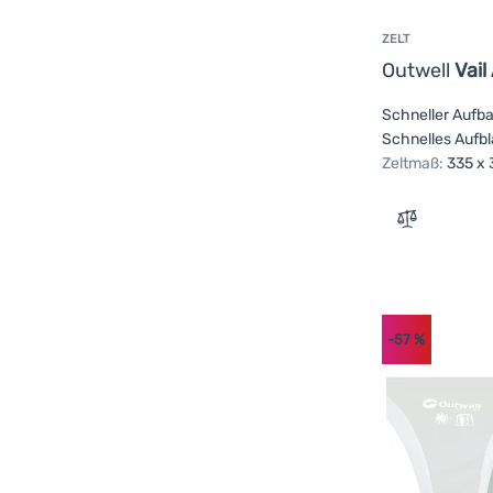
ZELT
Outwell
Vail
Schneller Aufba
Schnelles Aufb
Zeltmaß:
335 x 
Zum Verglei
-57
%