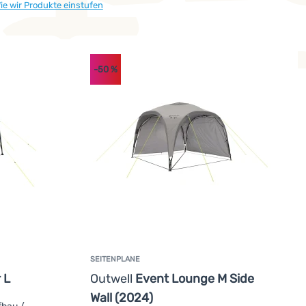
ie wir Produkte einstufen
-50
%
ische Typ
ist für extreme Bedingungen bestimmt, die Konstruktio
 und höherem Gewicht.
Durawrap/Duraflex/Wrapflex
ist ein verbe
o konzipiert, dass ihre Lebensdauer maximal verlängert wird un
SEITENPLANE
 L
Outwell
Event Lounge M Side
Wall (2024)