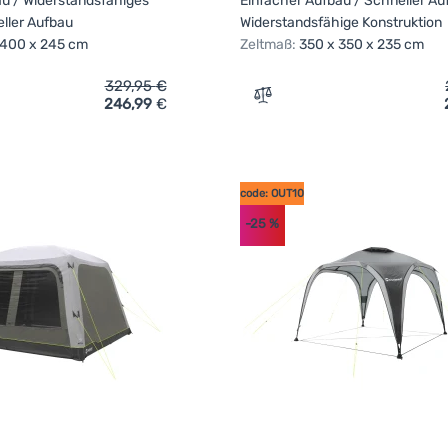
au / Widerstandsfähiges
Einfacher Aufbau / Schneller Au
eller Aufbau
Widerstandsfähige Konstruktion
 400 x 245 cm
Zeltmaß:
350 x 350 x 235 cm
329,95
€
246,99
€
ich 'Vordach Outwell Wakefield Shelter XL' hinzufügen
Zum Vergleich 'Vordach Ou
code: OUT10
-25
%