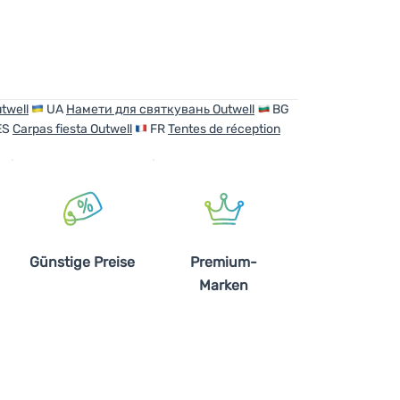
utwell
UA
Намети для святкувань Outwell
BG
ES
Carpas fiesta Outwell
FR
Tentes de réception
Günstige Preise
Premium-
Marken