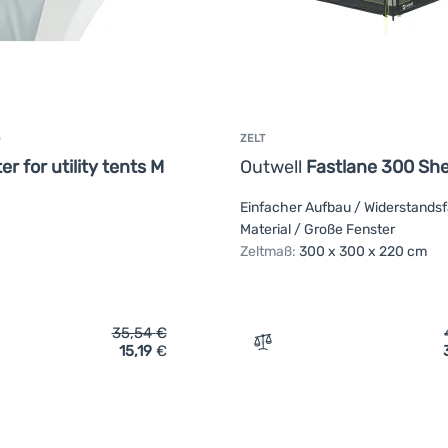
ZELT
er for utility tents M
Outwell
Fastlane 300 She
Einfacher Aufbau / Widerstands
Material / Große Fenster
Zeltmaß:
300 x 300 x 220 cm
35,54
€
15,19
€
ch 'Zelterweiterung Outwell Gutter for utility tents M' hinzufüg
Zum Vergleich 'Zelt Outwel