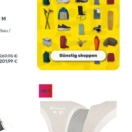
r M
fbau /
269,95
€
201,99
€
twell Wakefield Shelter M' hinzufügen
-82
%