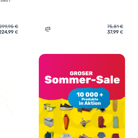
fbau /
299,95
€
75,81
€
224,99
€
37,99
€
twell Wakefield Shelter L' hinzufügen
Zum Vergleich 'Seitenplane Outwell Event