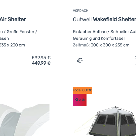
VORDACH
 Air Shelter
Outwell
Wakefield Shelte
u / Große Fenster /
Einfacher Aufbau / Schneller Au
lasen
Geräumig und Komfortabel
335 x 230 cm
Zeltmaß:
300 x 300 x 235 cm
599,95
€
449,99
€
ch 'Zelt Outwell Vail Air Shelter' hinzufügen
Zum Vergleich 'Vordach Ou
code: OUT10
-25
%