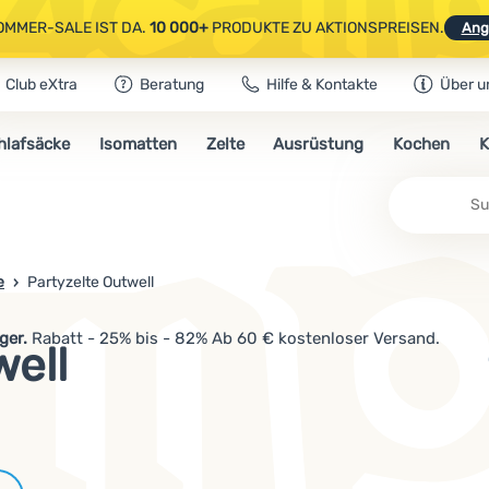
OMMER-SALE IST DA.
10 000+
PRODUKTE ZU AKTIONSPREISEN.
Ang
Club eXtra
Beratung
Hilfe & Kontakte
Über u
AUSGEWÄHLTE CAMPING- & WANDERAUSRÜSTUNG.
CODE
OUT10
NUTZE
hlafsäcke
Isomatten
Zelte
Ausrüstung
Kochen
K
OMMER-SALE IST DA.
10 000+
PRODUKTE ZU AKTIONSPREISEN.
Ang
e
Partyzelte Outwell
ger.
Rabatt - 25% bis - 82% Ab 60 € kostenloser Versand.
well
Marken