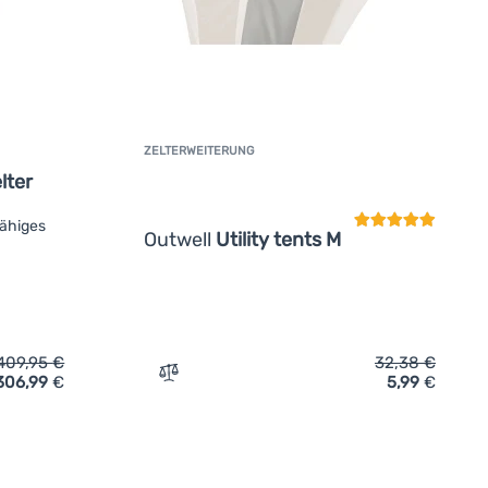
ZELTERWEITERUNG
Kundenbewertun
lter
fähiges
Outwell
Utility tents M
409,95
€
32,38
€
306,99
€
5,99
€
en
l Fastlane 300 Shelter' hinzufügen
Zum Vergleich 'Zelterweiterung Outwell Ut