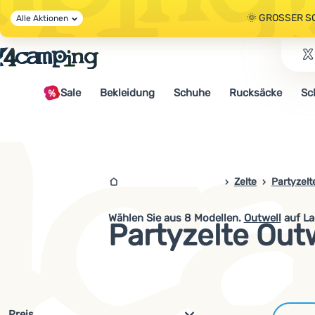
🌞 GROSSER S
Alle Aktionen
🤫 - 10 % AUF 
Sale
Bekleidung
Schuhe
Rucksäcke
Sc
🌞 GROSSER S
4campingshop.de
Zelte
Partyzelt
Wählen Sie aus
8
Modellen.
Outwell
auf La
Partyzelte Out
Filterung nach Parametern und 
Preis