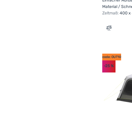
Einfacher Aufb
Material / Schn
Zeltmaß:
400 x
Zum Vergle
code: OUT10
-25
%