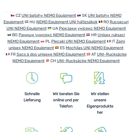
Anmelden /
CZ
UNI batohy NEMO Equipment
SK
UNI batohy NEMO
Registrieren
Equipment
HU
NEMO Equipment UNI hátizsákok
RO
Rucsacuri
UNI NEMO Equipment
UA
Рюкзаки унісекс NEMO Equipment
BG
Раници унисекс NEMO Equipment
HR
Unisex ruksaci
NEMO Equipment
PL
Plecaki UNI NEMO Equipment
IT
Zaini
unisex NEMO Equipment
ES
Mochilas UNI NEMO Equipment
FR
Sacs à dos unisexe NEMO Equipment
AT
UNI-Rucksäcke
NEMO Equipment
CH
UNI-Rucksäcke NEMO Equipment
Schnelle
Wir beraten Sie
Wir stellen
Lieferung
online und per
unsere
Telefon
Eigenprodukte
her