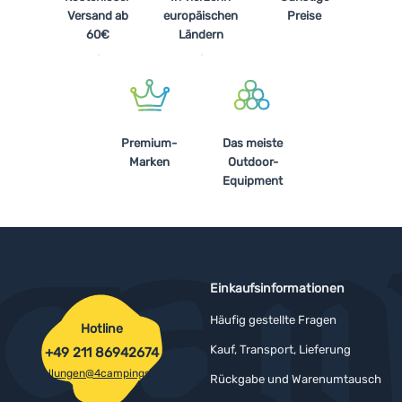
Versand ab
europäischen
Preise
60€
Ländern
Anmelden /
Registrieren
Premium-
Das meiste
Marken
Outdoor-
Equipment
Einkaufsinformationen
Häufig gestellte Fragen
Hotline
Kauf, Transport, Lieferung
+49 211 86942674
bestellungen@4campingshop.de
Rückgabe und Warenumtausch