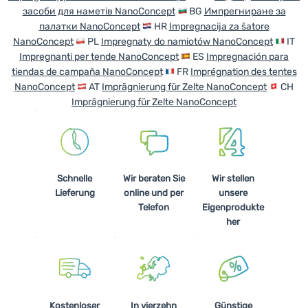
засоби для наметів NanoConcept
BG
Импрегниране за
Kochen
палатки NanoConcept
HR
Impregnacija za šatore
NanoConcept
PL
Impregnaty do namiotów NanoConcept
IT
Klettern
Impregnanti per tende NanoConcept
ES
Impregnación para
Ultraleichte
tiendas de campaña NanoConcept
FR
Imprégnation des tentes
Ausrüstung
NanoConcept
AT
Imprägnierung für Zelte NanoConcept
CH
Imprägnierung für Zelte NanoConcept
Sport
Marken
Club
Schnelle
Wir beraten Sie
Wir stellen
eXtra
Lieferung
online und per
unsere
Telefon
Eigenprodukte
Beratung
her
Hilfe &
Kontakte
Über
uns
Kostenloser
In vierzehn
Günstige