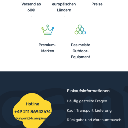
Versand ab
europäischen
Preise
60€
Ländern
Premium-
Das meiste
Marken
Outdoor-
Equipment
Einkaufsinformationen
Häufig gestellte Fragen
Hotline
Kauf, Transport, Lieferung
+49 211 86942674
bestellungen@4campingshop.de
Rückgabe und Warenumtausch