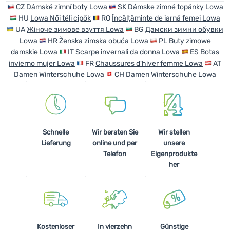
CZ
Dámské zimní boty Lowa
SK
Dámske zimné topánky Lowa
HU
Lowa Női téli cipők
RO
Încălțăminte de iarnă femei Lowa
Anmelden /
UA
Жіноче зимове взуття Lowa
BG
Дамски зимни обувки
Registrieren
Lowa
HR
Ženska zimska obuća Lowa
PL
Buty zimowe
damskie Lowa
IT
Scarpe invernali da donna Lowa
ES
Botas
invierno mujer Lowa
FR
Chaussures d'hiver femme Lowa
AT
Damen Winterschuhe Lowa
CH
Damen Winterschuhe Lowa
Schnelle
Wir beraten Sie
Wir stellen
Lieferung
online und per
unsere
Telefon
Eigenprodukte
her
Kostenloser
In vierzehn
Günstige