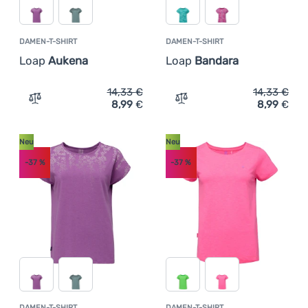
DAMEN-T-SHIRT
DAMEN-T-SHIRT
Loap
Aukena
Loap
Bandara
14,33
€
14,33
€
8,99
€
8,99
€
Zum Vergleich 'Damen-T-Shirt Loap Aukena' hinzufügen
Zum Vergleich 'Damen-T-S
Neu
Neu
-37
%
-37
%
DAMEN-T-SHIRT
DAMEN-T-SHIRT