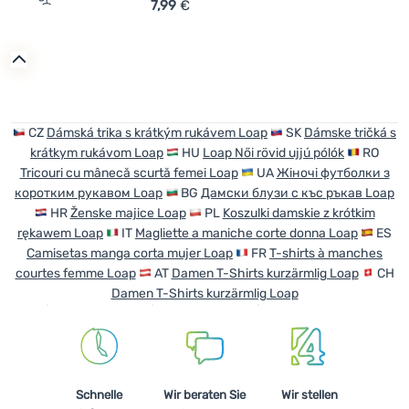
7,99
€
Zum Vergleich 'Damen-T-Shirt Loap Asika' hinzufügen
CZ
Dámská trika s krátkým rukávem Loap
SK
Dámske tričká s
krátkym rukávom Loap
HU
Loap Női rövid ujjú pólók
RO
Tricouri cu mânecă scurtă femei Loap
UA
Жіночі футболки з
коротким рукавом Loap
BG
Дамски блузи с къс ръкав Loap
HR
Ženske majice Loap
PL
Koszulki damskie z krótkim
rękawem Loap
IT
Magliette a maniche corte donna Loap
ES
Camisetas manga corta mujer Loap
FR
T-shirts à manches
courtes femme Loap
AT
Damen T-Shirts kurzärmlig Loap
CH
Damen T-Shirts kurzärmlig Loap
Schnelle
Wir beraten Sie
Wir stellen