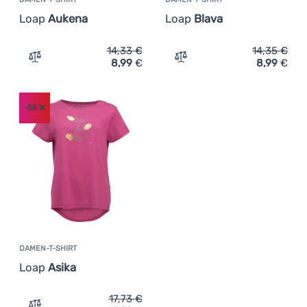
Loap
Aukena
Loap
Blava
14,33
€
14,35
€
8,99
€
8,99
€
Zum Vergleich 'Damen-T-Shirt Loap Aukena' hinzufügen
Zum Vergleich 'Damen-T-Sh
-55
%
DAMEN-T-SHIRT
Loap
Asika
17,73
€