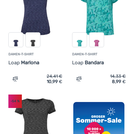
Anmelden /
Registrieren
DAMEN-T-SHIRT
DAMEN-T-SHIRT
Loap
Marlona
Loap
Bandara
24,41
€
14,33
€
10,99
€
8,99
€
Zum Vergleich 'Damen-T-Shirt Loap Marlona' hinzufügen
Zum Vergleich 'Damen-T-S
-54
%