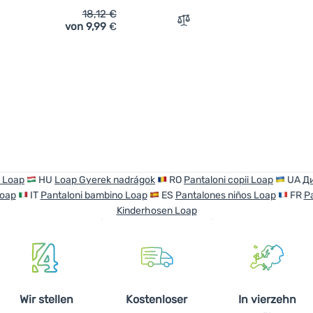
18,12
€
von 9,99
€
ich 'Kinder-Jogginghose Loap Disindi' hinzufügen
Zum Vergleich 'Kinder-Jo
 Loap
HU
Loap Gyerek nadrágok
RO
Pantaloni copii Loap
UA
Ди
Loap
IT
Pantaloni bambino Loap
ES
Pantalones niños Loap
FR
P
Kinderhosen Loap
Wir stellen
Kostenloser
In vierzehn