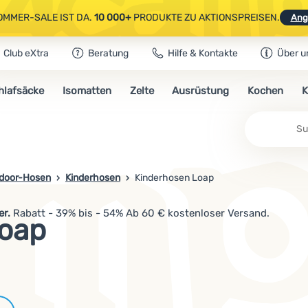
OMMER-SALE IST DA.
10 000+
PRODUKTE ZU AKTIONSPREISEN.
Ang
Club eXtra
Beratung
Hilfe & Kontakte
Über u
AUSGEWÄHLTE CAMPING- & WANDERAUSRÜSTUNG.
CODE
OUT10
NUTZE
hlafsäcke
Isomatten
Zelte
Ausrüstung
Kochen
K
OMMER-SALE IST DA.
10 000+
PRODUKTE ZU AKTIONSPREISEN.
Ang
door-Hosen
Kinderhosen
Kinderhosen Loap
er.
Rabatt - 39% bis - 54% Ab 60 € kostenloser Versand.
Loap
Marken