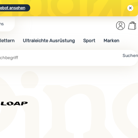
ebot ansehen
Benut
Wa
ns
N.
Entdecken
Anmelden
War
lettern
Ultraleichte Ausrüstung
Sport
Marken
ebot ansehen
Suchen