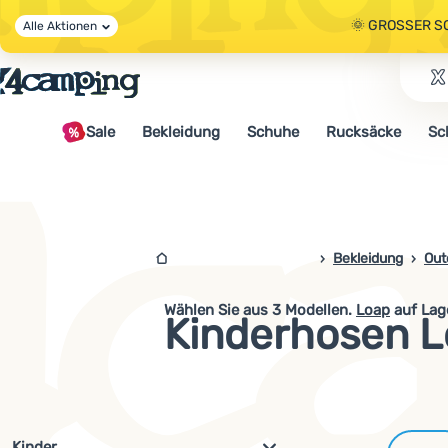
🌞 GROSSER S
Alle Aktionen
🤫 - 10 % AUF 
Sale
Bekleidung
Schuhe
Rucksäcke
Sc
🌞 GROSSER S
4campingshop.de
Bekleidung
Out
Wählen Sie aus
3
Modellen.
Loap
auf Lag
Kinderhosen 
Filterung nach Parametern und 
Kinder