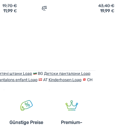
19,70
€
43,40
€
11,99
€
19,99
€
gginghose Loap Dimond' hinzufügen
Zum Vergleich 'Kinderhose Loap Urafnex'
тячі штани Loap
BG
Детски панталони Loap
antalons enfant Loap
AT
Kinderhosen Loap
CH
Günstige Preise
Premium-