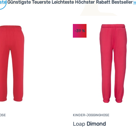
 Produkte
Günstigste
Teuerste
Leichteste
Höchster Rabatt
Bestseller
W
-39
%
OSE
KINDER-JOGGINGHOSE
Loap
Dimond