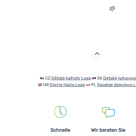
Zum Vergle
CZ
Dětské kalhoty Loap
SK
Detské nohavice
HR
Dječje hlače Loap
PL
Spodnie dziecięce 
Schnelle
Wir beraten Sie