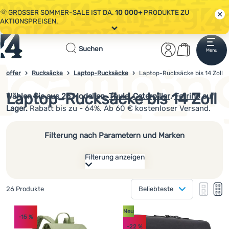
🌞 GROSSER SOMMER-SALE IST DA.
10 000+
PRODUKTE ZU
AKTIONSPREISEN.
Alle Aktionen
Startseite
Benutzerber
Warenkor
🤫 - 10 % AUF AUSGEWÄHLTE CAMPING- & WANDERAUSRÜSTUNG.
Suchen
Menu
Anmelden
Warenkorb
CODE
OUT10
NUTZEN.
Sale
 Koffer
Rucksäcke
Laptop-Rucksäcke
Laptop-Rucksäcke bis 14 Zoll
4campingshop.de
🌞 GROSSER SOMMER-SALE IST DA.
10 000+
PRODUKTE ZU
AKTIONSPREISEN.
Laptop-Rucksäcke bis 14 Zoll
Wählen Sie aus
26
Modellen.
Thule
,
Caterpillar
,
Ferrino
auf
Bekleidung
Lager.
Rabatt bis zu - 64%. Ab 60 € kostenloser Versand.
Schuhe
Filterung nach Parametern und Marken
Rucksäcke
Filterung anzeigen
Schlafsäcke
Wie anzeigen
Isomatten
Gefundene Produkte
26 Produkte
Beliebteste
eine Kolonne
Hersteller
Zelte
eine K
zw
Produkte
zwei Kolonnen
(
9
)
Caterpillar
Neu
Volumen
-15
%
Ausrüstung
(
9
)
-22
%
Thule