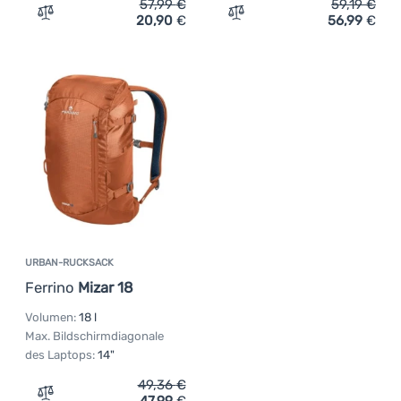
57,99
€
59,19
€
20,90
€
56,99
€
Zum Vergleich 'Rucksack Warg Escape-X' hinzufügen
Zum Vergleich 'Urban-Ruc
URBAN-RUCKSACK
Ferrino
Mizar 18
Volumen:
18 l
Max. Bildschirmdiagonale
des Laptops:
14"
49,36
€