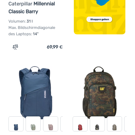
Caterpillar
Millennial
Classic Barry
Volumen:
31 l
Max. Bildschirmdiagonale
des Laptops:
14"
69,99
€
Zum Vergleich 'Urban-Rucksack Caterpillar Millennial Cl