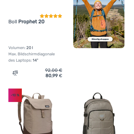
Boll
Prophet 20
Volumen:
20 l
Max. Bildschirmdiagonale
des Laptops:
14"
92,00
€
80,99
€
Zum Vergleich 'Rucksack Boll Prophet 20' hinzufügen
-10
%