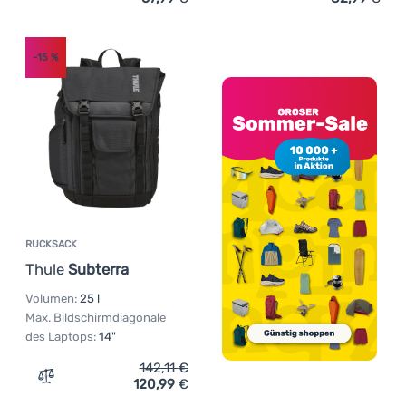
Zum Vergleich 'Urban-Rucksack Ferrino Post 25' hinzuf
Zum Vergleich 'Urban-Ruc
-15
%
RUCKSACK
Thule
Subterra
Volumen:
25 l
Max. Bildschirmdiagonale
des Laptops:
14"
142,11
€
120,99
€
Zum Vergleich 'Rucksack Thule Subterra' hinzufügen