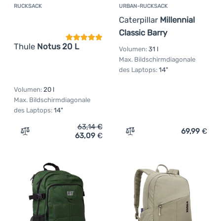
RUCKSACK
URBAN-RUCKSACK
Kundenbewertung
Caterpillar
Millennial
Classic Barry
Thule
Notus 20 L
Volumen:
31 l
Max. Bildschirmdiagonale
des Laptops:
14"
Volumen:
20 l
Max. Bildschirmdiagonale
des Laptops:
14"
63,14
€
69,99
€
63,09
€
Zum Vergleich 'Rucksack Thule Notus 20 L' hinzufügen
Zum Vergleich 'Urban-Rucks