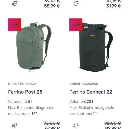
69,43
€
41,18
€
58,99
€
31,99
€
Zum Vergleich 'Rucksack Thule Lithos 16 L' hinzufügen
Zum Vergleich 'Laptop-Tas
Anmelden /
Registrieren
-11
%
-10
%
URBAN-RUCKSACK
URBAN-RUCKSACK
Ferrino
Post 25
Ferrino
Connect 22
Volumen:
25 l
Volumen:
22 l
Max. Bildschirmdiagonale
Max. Bildschirmdiagonale
des Laptops:
14"
des Laptops:
14"
76,00
€
92,00
€
67,99
€
82,99
€