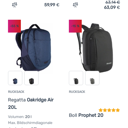
63,14
€
59,99
€
63,09
€
Zum Vergleich 'Urban-Rucksack Caterpillar Combat Yum
Zum Vergleich 'Rucksack T
-55
%
-15
%
RUCKSACK
RUCKSACK
Kundenbewer
Regatta
Oakridge Air
20L
Boll
Prophet 20
Volumen:
20 l
Max. Bildschirmdiagonale