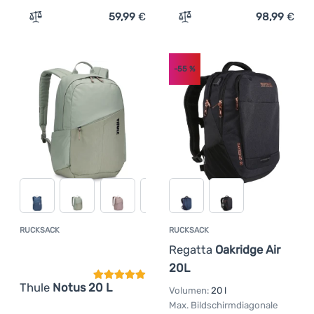
59,99
€
98,99
€
Zum Vergleich 'Urban-Rucksack Caterpillar Combat Yum
Zum Vergleich 'Urban-Ruc
-55
%
RUCKSACK
RUCKSACK
Kundenbewertung
Regatta
Oakridge Air
20L
Thule
Notus 20 L
Volumen:
20 l
Max. Bildschirmdiagonale