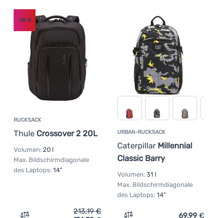
-18
%
RUCKSACK
Thule
Crossover 2 20L
URBAN-RUCKSACK
Caterpillar
Millennial
Volumen:
20 l
Classic Barry
Max. Bildschirmdiagonale
des Laptops:
14"
Volumen:
31 l
Max. Bildschirmdiagonale
des Laptops:
14"
213,19
€
69,99
€