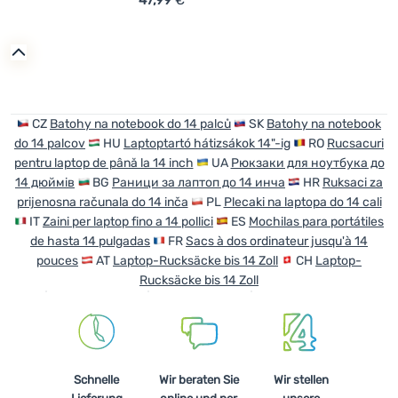
47,99
€
Zum Vergleich 'Urban-Rucksack Ferrino Mizar 18' hinzu
CZ
Batohy na notebook do 14 palců
SK
Batohy na notebook
do 14 palcov
HU
Laptoptartó hátizsákok 14"-ig
RO
Rucsacuri
pentru laptop de până la 14 inch
UA
Рюкзаки для ноутбука до
14 дюймів
BG
Раници за лаптоп до 14 инча
HR
Ruksaci za
prijenosna računala do 14 inča
PL
Plecaki na laptopa do 14 cali
IT
Zaini per laptop fino a 14 pollici
ES
Mochilas para portátiles
de hasta 14 pulgadas
FR
Sacs à dos ordinateur jusqu'à 14
pouces
AT
Laptop-Rucksäcke bis 14 Zoll
CH
Laptop-
Rucksäcke bis 14 Zoll
Schnelle
Wir beraten Sie
Wir stellen