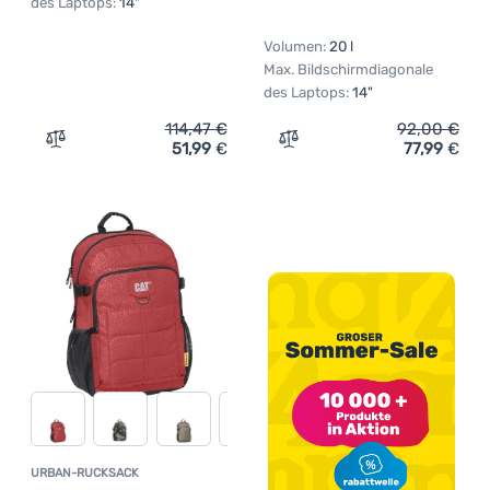
des Laptops:
14"
Volumen:
20 l
Max. Bildschirmdiagonale
des Laptops:
14"
114,47
€
92,00
€
51,99
€
77,99
€
Zum Vergleich 'Rucksack Regatta Oakridge Air 20L' hinz
Zum Vergleich 'Rucksack B
URBAN-RUCKSACK