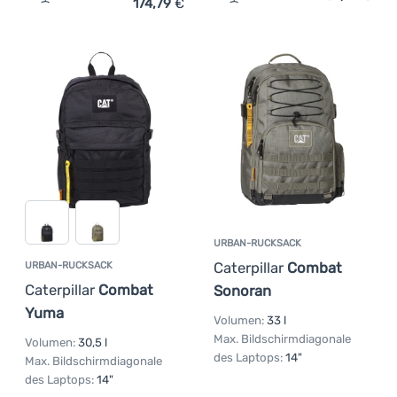
174,79
€
Zum Vergleich 'Rucksack Thule Crossover 2 20L' hinzuf
Zum Vergleich 'Urban-Rucks
URBAN-RUCKSACK
Caterpillar
Combat
URBAN-RUCKSACK
Caterpillar
Combat
Sonoran
Yuma
Volumen:
33 l
Max. Bildschirmdiagonale
Volumen:
30,5 l
des Laptops:
14"
Max. Bildschirmdiagonale
des Laptops:
14"