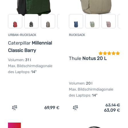
URBAN-RUCKSACK
RUCKSACK
Kundenbewer
Caterpillar
Millennial
Classic Barry
Thule
Notus 20 L
Volumen:
31 l
Max. Bildschirmdiagonale
des Laptops:
14"
Volumen:
20 l
Max. Bildschirmdiagonale
des Laptops:
14"
63,14
€
69,99
€
63,09
€
Zum Vergleich 'Urban-Rucksack Caterpillar Millennial Cl
Zum Vergleich 'Rucksack T