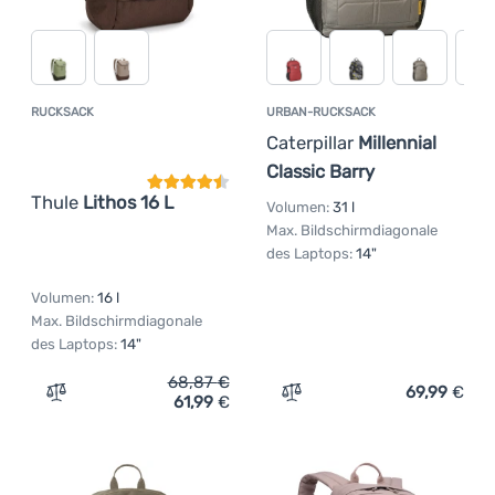
RUCKSACK
URBAN-RUCKSACK
Kundenbewertung
Caterpillar
Millennial
Classic Barry
Thule
Lithos 16 L
Volumen:
31 l
Max. Bildschirmdiagonale
des Laptops:
14"
Volumen:
16 l
Max. Bildschirmdiagonale
des Laptops:
14"
68,87
€
69,99
€
61,99
€
Zum Vergleich 'Rucksack Thule Lithos 16 L' hinzufügen
Zum Vergleich 'Urban-Rucks