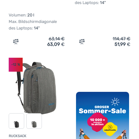
des Laptops:
14"
Volumen:
20 l
Max. Bildschirmdiagonale
des Laptops:
14"
63,14
€
114,47
€
63,09
€
51,99
€
Zum Vergleich 'Rucksack Thule Notus 20 L' hinzufügen
Zum Vergleich 'Rucksack R
-12
%
RUCKSACK
Kundenbewertung