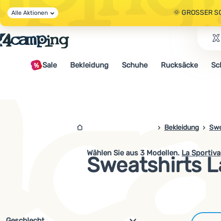
🌞 GROSSER S
Alle Aktionen
🤫 - 10 % AUF 
Sale
Bekleidung
Schuhe
Rucksäcke
Sc
🌞 GROSSER S
4campingshop.de
Bekleidung
Swe
Wählen Sie aus
3
Modellen.
La Sportiva
Sweatshirts L
Filterung nach Parametern und 
Geschlecht