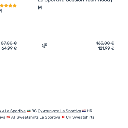
M
M
87,00
€
163,00
€
64,99
€
121,99
€
atshirt La Sportiva Kaos Hoody M' hinzufügen
Zum Vergleich 'Herren-Sweatshirt La Spo
и La Sportiva
BG
Суитшърти La Sportiva
HR
iva
AT
Sweatshirts La Sportiva
CH
Sweatshirts