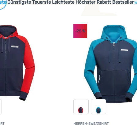
 Produkte
Günstigste
Teuerste
Leichteste
Höchster Rabatt
Bestseller
W
-25
%
IRT
HERREN-SWEATSHIRT
Kundenbewertung
K