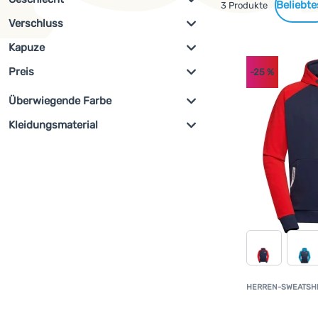
Gefundene
3 Produkte
Verschluss
Herren
(
3
)
Filterung anzeigen
Produkte
Kapuze
Durchgehender Reißverschluss
(
3
)
Preis
Mit Kapuze
(
3
)
-25
%
Überwiegende Farbe
€
€
Kleidungsmaterial
az
Blau
100% Baumwolle
(
2
)
Elastan
(
1
)
Polyester
(
1
)
HERREN-SWEATSH