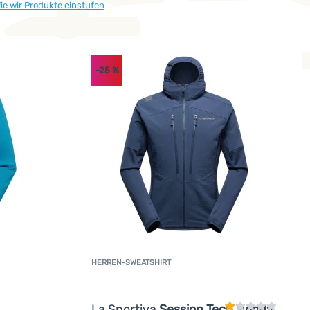
ie wir Produkte einstufen
-25
%
HERREN-SWEATSHIRT
Kundenbewertun
undenbewertung
La Sportiva
Session Tech Hoody