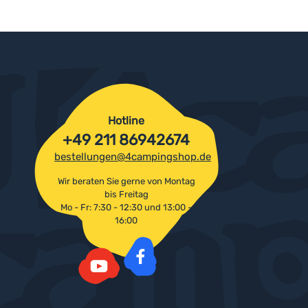
Hotline
+49 211 86942674
bestellungen@4campingshop.de
Wir beraten Sie gerne von Montag
bis Freitag
Mo - Fr: 7:30 - 12:30 und 13:00 -
16:00
Facebook
YouTube