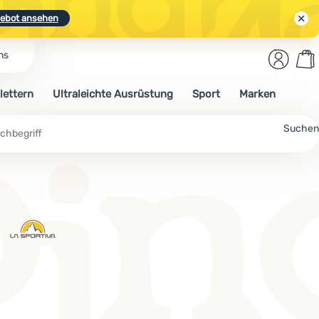
ebot ansehen
Benut
Wa
ns
N.
Entdecken
Anmelden
War
lettern
Ultraleichte Ausrüstung
Sport
Marken
ebot ansehen
Suchen