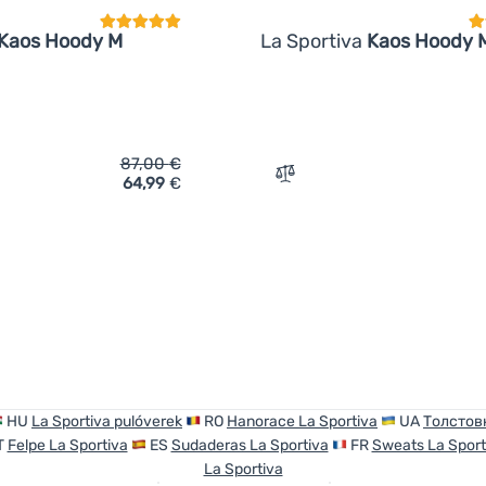
Kaos Hoody M
La Sportiva
Kaos Hoody 
87,00
€
64,99
€
ich 'Herren-Sweatshirt La Sportiva Kaos Hoody M' hinzufügen
Zum Vergleich 'Herren-Swe
HU
La Sportiva pulóverek
RO
Hanorace La Sportiva
UA
Толстовк
T
Felpe La Sportiva
ES
Sudaderas La Sportiva
FR
Sweats La Sport
La Sportiva