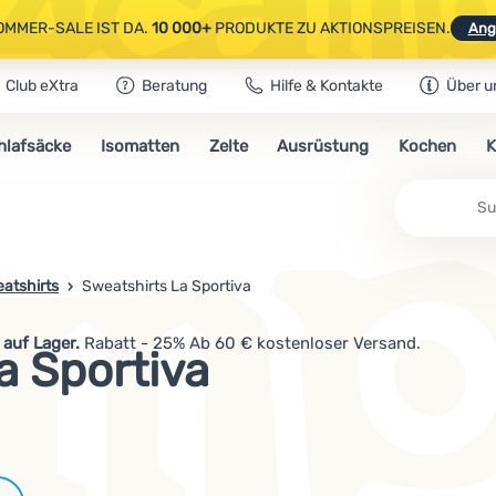
OMMER-SALE IST DA.
10 000+
PRODUKTE ZU AKTIONSPREISEN.
Ang
Club eXtra
Beratung
Hilfe & Kontakte
Über u
AUSGEWÄHLTE CAMPING- & WANDERAUSRÜSTUNG.
CODE
OUT10
NUTZE
hlafsäcke
Isomatten
Zelte
Ausrüstung
Kochen
K
OMMER-SALE IST DA.
10 000+
PRODUKTE ZU AKTIONSPREISEN.
Ang
atshirts
Sweatshirts La Sportiva
auf Lager.
Rabatt - 25% Ab 60 € kostenloser Versand.
a Sportiva
Marken