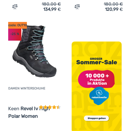
180,00
€
180,00
€
134,99
€
120,99
€
Zum Vergleich 'Damen Winterschuhe Keen Greta Boot II
Zum Vergleich 'Damen Wa
code: OUT10
-25
%
DAMEN WINTERSCHUHE
Kundenbewertung
Keen
Revel Iv High
Polar Women