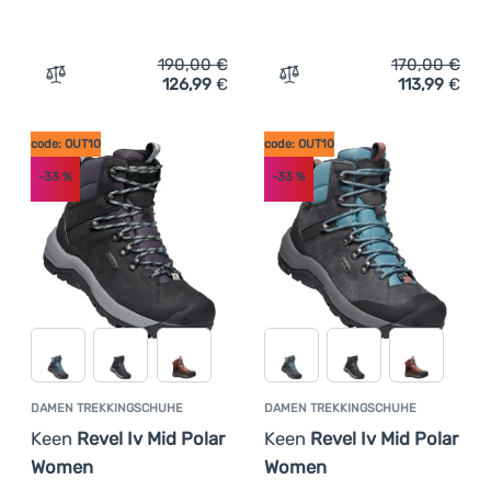
190,00
€
170,00
€
126,99
€
113,99
€
Zum Vergleich 'Damen Trekkingschuhe Keen Revel Iv Mi
Zum Vergleich 'Damenschu
code: OUT10
code: OUT10
-33
%
-33
%
DAMEN TREKKINGSCHUHE
DAMEN TREKKINGSCHUHE
Keen
Revel Iv Mid Polar
Keen
Revel Iv Mid Polar
Women
Women