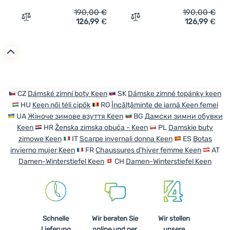
190,00
€
190,00
€
126,99
€
126,99
€
Zum Vergleich 'Damen Trekkingschuhe Keen Revel Iv Mi
Zum Vergleich 'Damen Tre
CZ
Dámské zimní boty Keen
SK
Dámske zimné topánky keen
HU
Keen női téli cipők
RO
Încălțăminte de iarnă Keen femei
UA
Жіноче зимове взуття Keen
BG
Дамски зимни обувки
Keen
HR
Ženska zimska obuća - Keen
PL
Damskie buty
zimowe Keen
IT
Scarpe invernali donna Keen
ES
Botas
invierno mujer Keen
FR
Chaussures d'hiver femme Keen
AT
Damen-Winterstiefel Keen
CH
Damen-Winterstiefel Keen
Schnelle
Wir beraten Sie
Wir stellen
Lieferung
online und per
unsere