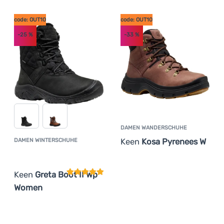
code: OUT10
code: OUT10
Anmelden /
Registrieren
-25
%
-33
%
DAMEN WANDERSCHUHE
Keen
Kosa Pyrenees W
DAMEN WINTERSCHUHE
Kundenbewertung
Keen
Greta Boot II Wp
Women