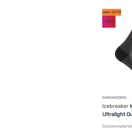
code: OUT10
-18
%
DAMENSOCKEN
Icebreaker
Ultralight Q
Sockenmaterial