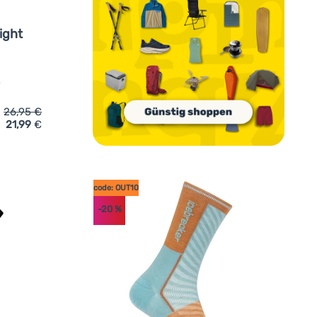
ight
e
26,95
€
21,99
€
ufügen
en Icebreaker M Mer Hike+ Light Mini' hinzufügen
code: OUT10
-20
%