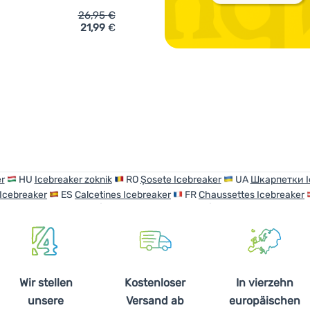
26,95
€
21,99
€
ich 'Damensocken Icebreaker W Mer Hike+ Ultralight Quarter' h
r
HU
Icebreaker zoknik
RO
Șosete Icebreaker
UA
Шкарпетки I
 Icebreaker
ES
Calcetines Icebreaker
FR
Chaussettes Icebreaker
Wir stellen
Kostenloser
In vierzehn
unsere
Versand ab
europäischen