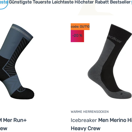
 Produkte
Günstigste
Teuerste
Leichteste
Höchster Rabatt
Bestseller
code: OUT10
-20
%
cen oder recycelten Materialien hergestellt werden oder sind s
WARME HERRENSOCKEN
M Mer Run+
Icebreaker
Men Merino H
rew
Heavy Crew