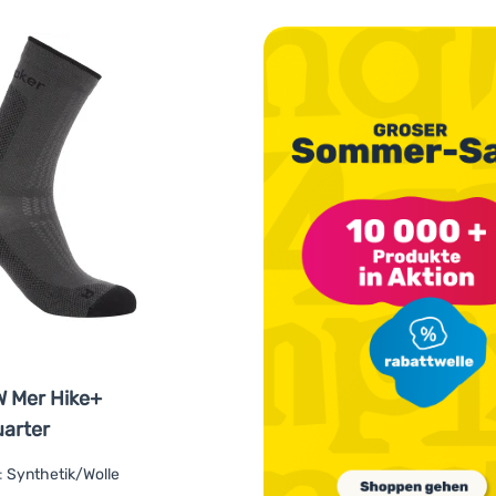
W Mer Hike+
uarter
:
Synthetik/Wolle