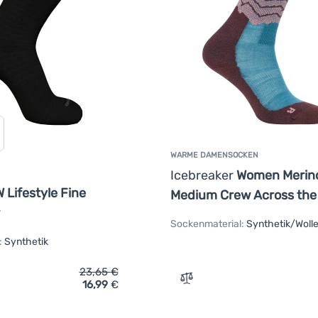
WARME DAMENSOCKEN
Icebreaker
Women Merino
 Lifestyle Fine
Medium Crew Across the
Sockenmaterial:
Synthetik/Woll
:
Synthetik
23,65
€
16,99
€
ich 'Damensocken Icebreaker W Lifestyle Fine Gauge Crew' hinz
Zum Vergleich 'Warme Dam