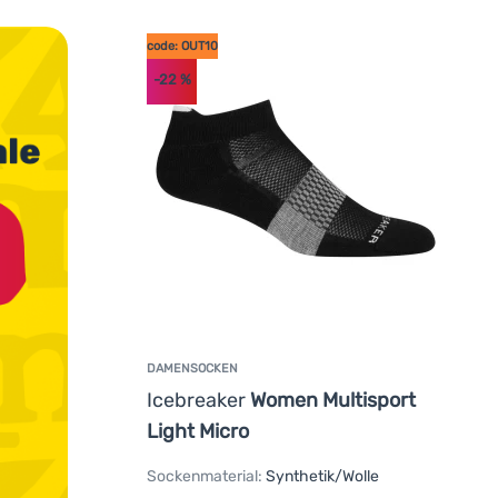
code: OUT10
-22
%
DAMENSOCKEN
Icebreaker
Women Multisport
Light Micro
Sockenmaterial:
Synthetik/Wolle