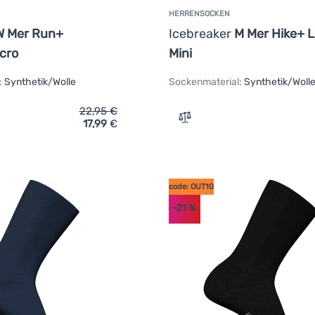
HERRENSOCKEN
W Mer Run+
Icebreaker
M Mer Hike+ L
icro
Mini
:
Synthetik/Wolle
Sockenmaterial:
Synthetik/Woll
22,95
€
17,99
€
ich 'Damensocken Icebreaker W Mer Run+ Ultralight Micro' hinz
Zum Vergleich 'Herrensock
code: OUT10
-21
%