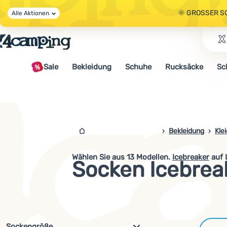
🌞 GROSSER S
Alle Aktionen
🤫 - 10 % AUF 
Sale
Bekleidung
Schuhe
Rucksäcke
Sc
🌞 GROSSER S
4campingshop.de
Bekleidung
Kle
Wählen Sie aus
13
Modellen.
Icebreaker
auf 
Socken Icebrea
Filterung nach Parametern und 
Sockengröße