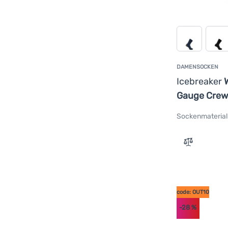
DAMENSOCKEN
Icebreaker
W
Gauge Crew
Sockenmaterial
Zum Vergle
code: OUT10
-28
%