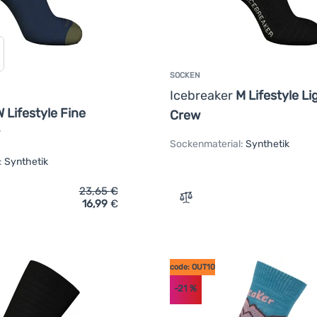
SOCKEN
Icebreaker
M Lifestyle Li
 Lifestyle Fine
Crew
Sockenmaterial:
Synthetik
:
Synthetik
23,65
€
16,99
€
ich 'Damensocken Icebreaker W Lifestyle Fine Gauge Crew' hinz
Zum Vergleich 'Socken Ice
code: OUT10
-21
%