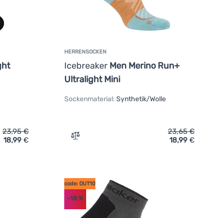
HERRENSOCKEN
ght
Icebreaker
Men Merino Run+
Ultralight Mini
Sockenmaterial:
Synthetik/Wolle
23,95
€
23,65
€
18,99
€
18,99
€
ufügen
breaker M Lifestyle Light Crew' hinzufügen
Zum Vergleich 'Herrensocken Icebreaker M
code: OUT10
-18
%