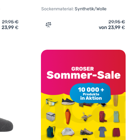
e
Sockenmaterial:
Synthetik/Wolle
29,95
€
29,95
€
23,99
€
von 23,99
€
ufügen
rensocken Icebreaker Men Merino Hike+ Heavy Crew' hinzufüge
Zum Vergleich 'Warme Damensocken Iceb