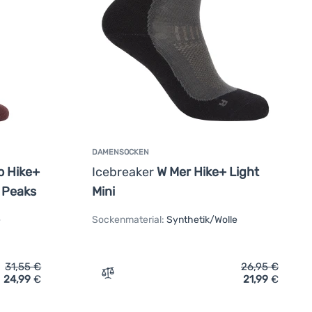
DAMENSOCKEN
 Hike+
Icebreaker
W Mer Hike+ Light
 Peaks
Mini
e
Sockenmaterial:
Synthetik/Wolle
31,55
€
26,95
€
24,99
€
21,99
€
ufügen
ensocken Icebreaker Women Merino Hike+ Medium Crew Across 
Zum Vergleich 'Damensocken Icebreaker W