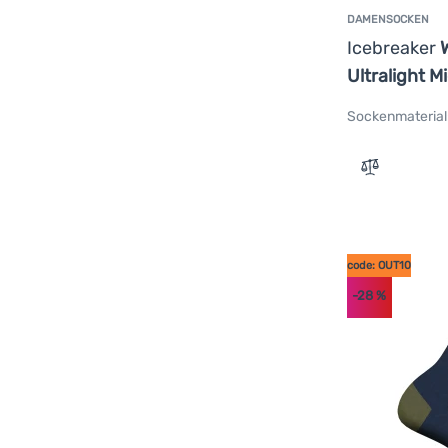
DAMENSOCKEN
Icebreaker
Ultralight M
Sockenmaterial
Zum Vergle
code: OUT10
-28
%