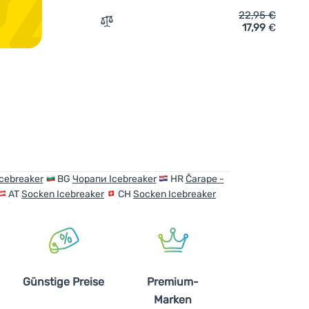
22,95
€
17,99
€
inzufügen
Zum Vergleich 'Damensocken Icebreaker W
cebreaker
BG
Чорапи Icebreaker
HR
Čarape -
AT
Socken Icebreaker
CH
Socken Icebreaker
Günstige Preise
Premium-
Marken