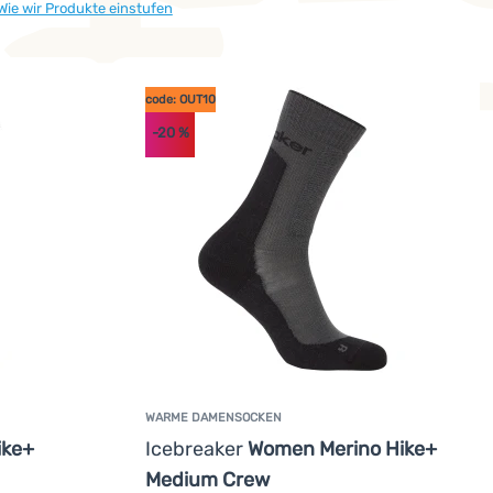
Wie wir Produkte einstufen
code: OUT10
-20
%
o konzipiert, dass ihre Lebensdauer maximal verlängert wird un
WARME DAMENSOCKEN
ike+
Icebreaker
Women Merino Hike+
Medium Crew