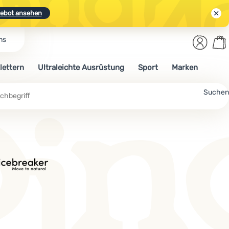
ebot ansehen
Benut
Wa
ns
N.
Entdecken
Anmelden
War
lettern
Ultraleichte Ausrüstung
Sport
Marken
ebot ansehen
Suchen