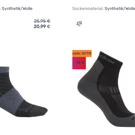
:
Synthetik/Wolle
Sockenmaterial:
Synthetik/Woll
25,95
€
20,99
€
ich 'Herrensocken Icebreaker M Mer Run+ Ultralight Crew' hinz
Zum Vergleich 'Warme Her
code: OUT10
-18
%