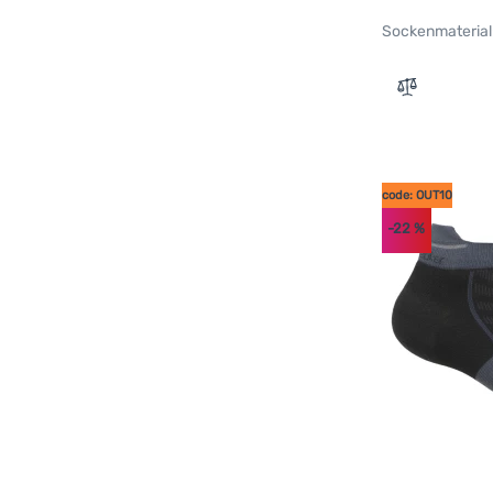
Sockenmaterial
Zum Vergle
code: OUT10
-22
%