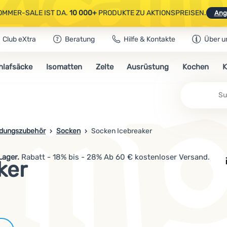
OMMER-SALE IST DA.
10 000+
PRODUKTE ZU AKTIONSPREISEN.
Ang
Club eXtra
Beratung
Hilfe & Kontakte
Über u
AUSGEWÄHLTE CAMPING- & WANDERAUSRÜSTUNG.
CODE
OUT10
NUTZE
hlafsäcke
Isomatten
Zelte
Ausrüstung
Kochen
K
OMMER-SALE IST DA.
10 000+
PRODUKTE ZU AKTIONSPREISEN.
Ang
idungszubehör
Socken
Socken Icebreaker
Lager.
Rabatt - 18% bis - 28% Ab 60 € kostenloser Versand.
ker
Marken