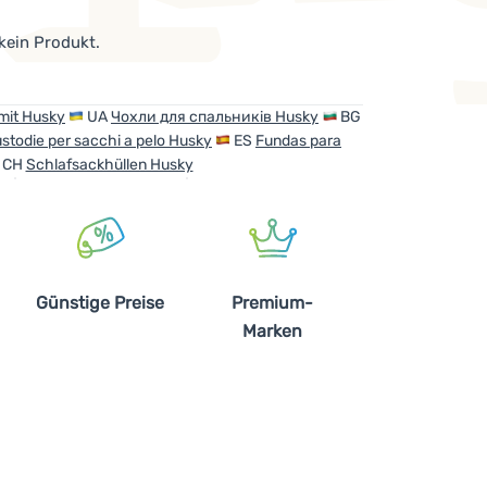
 kein Produkt.
rmit Husky
UA
Чохли для спальників Husky
BG
stodie per sacchi a pelo Husky
ES
Fundas para
CH
Schlafsackhüllen Husky
Günstige Preise
Premium-
Marken