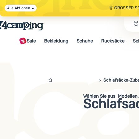
🌞 GROSSER S
Alle Aktionen
🤫 - 10 % AUF 
Sale
Bekleidung
Schuhe
Rucksäcke
Sc
🌞 GROSSER S
4campingshop.de
Schlafsäcke-Zub
Wählen Sie aus
Schlafsa