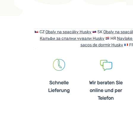
Produkte
CZ
Obaly na spacáky Husky
SK
Obaly na spacá
Калъфи за спални чували Husky
HR
Navlake
sacos de dormir Husky
F
Schnelle
Wir beraten Sie
Lieferung
online und per
Telefon