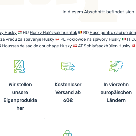
In diesem Abschnitt befindet sich
ky Husky
HU
Husky Hálózsák huzatok
RO
Huse pentru saci de do
 za vreću za spavanje Husky
PL
Pokrowce na śpiwory Husky
IT
Cu
R
Housses de sac de couchage Husky
AT
Schlafsackhüllen Husky
Wir stellen
Kostenloser
In vierzehn
unsere
Versand ab
europäischen
Eigenprodukte
60€
Ländern
her