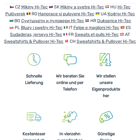
CZ
Mikiny Hi-Tec
SK
Mikiny a svetre Hi-Tec
HU
Hi-Tec
Pulóverek
RO
Hanorace și pulovere Hi-Tec
UA
Кофти Hi-Tec
BG
Суитшърти и пуловери Hi-Tec
HR
Dukserice Hi-Tec
PL
Bluzy i swetry Hi-Tec
IT
Felpe e maglioni Hi-Tec
ES
Sudaderas, jerseys Hi-Tec
FR
Sweats et pulls Hi-Tec
AT
Sweatshirts & Pullover Hi-Tec
CH
Sweatshirts & Pullover Hi-Tec
Schnelle
Wir beraten Sie
Wir stellen
Lieferung
online und per
unsere
Telefon
Eigenprodukte
her
Kostenloser
In vierzehn
Günstige