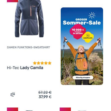
DAMEN FUNKTIONS-SWEATSHIRT
Kundenbewertung
Hi-Tec
Lady Camila
57,22
€
37,99
€
Zum Vergleich 'Damen Funktions-Sweatshirt Hi-Tec Lady