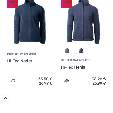
-24
%
-32
%
HERREN-SWEATSHIRT
Hi-Tec
Nader
HERREN-SWEATSHIRT
Hi-Tec
Henis
35,50
€
38,26
€
26,99
€
25,99
€
Zum Vergleich 'Herren-Sweatshirt Hi-Tec Nader' hinzufü
Zum Vergleich 'Herren-Swe