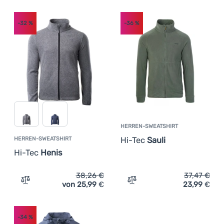
Anmelden /
-32
%
-36
%
Registrieren
HERREN-SWEATSHIRT
Hi-Tec
Sauli
HERREN-SWEATSHIRT
Hi-Tec
Henis
38,26
€
37,47
€
von 25,99
€
23,99
€
Zum Vergleich 'Herren-Sweatshirt Hi-Tec Henis' hinzufü
Zum Vergleich 'Herren-Swe
-34
%