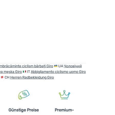
mbrăcăminte ciclism bărbați Giro
UA
Чоловічий
wa męska Giro
IT
Abbigliamento ciclismo uomo Giro
CH
Herren Radbekleidung Giro
Günstige Preise
Premium-