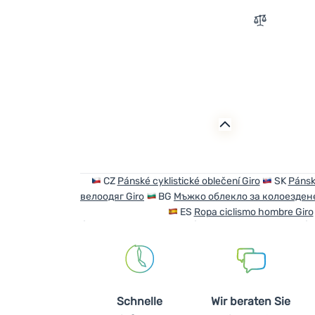
Zum Vergle
CZ
Pánské cyklistické oblečení Giro
SK
Pánske
велоодяг Giro
BG
Мъжко облекло за колоездене
ES
Ropa ciclismo hombre Giro
Schnelle
Wir beraten Sie