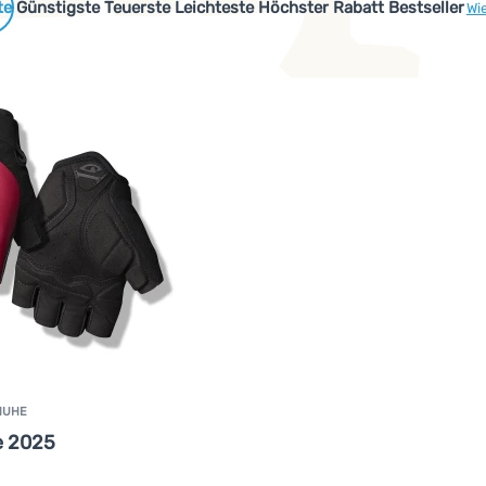
 Produkte
Günstigste
Teuerste
Leichteste
Höchster Rabatt
Bestseller
Wi
HUHE
e 2025