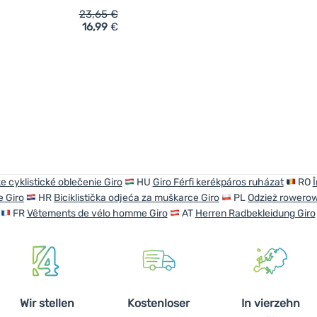
23,65
€
16,99
€
ich 'Fahrradhandschuhe Giro JagEtte 2025' hinzufügen
 cyklistické oblečenie Giro
HU
Giro Férfi kerékpáros ruházat
RO
Î
 Giro
HR
Biciklistička odjeća za muškarce Giro
PL
Odzież rowero
FR
Vêtements de vélo homme Giro
AT
Herren Radbekleidung Giro
Wir stellen
Kostenloser
In vierzehn