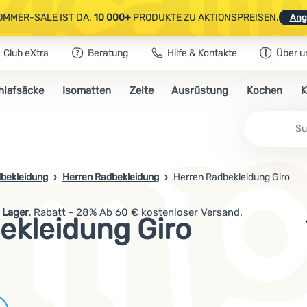
OMMER-SALE IST DA.
10 000+
PRODUKTE ZU AKTIONSPREISEN.
Ang
Club eXtra
Beratung
Hilfe & Kontakte
Über u
AUSGEWÄHLTE CAMPING- & WANDERAUSRÜSTUNG.
CODE
OUT10
NUTZE
hlafsäcke
Isomatten
Zelte
Ausrüstung
Kochen
K
OMMER-SALE IST DA.
10 000+
PRODUKTE ZU AKTIONSPREISEN.
Ang
bekleidung
Herren Radbekleidung
Herren Radbekleidung Giro
 Lager.
Rabatt - 28% Ab 60 € kostenloser Versand.
ekleidung Giro
Marken