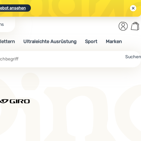
ebot ansehen
Benut
Wa
ns
N.
Entdecken
Anmelden
War
lettern
Ultraleichte Ausrüstung
Sport
Marken
ebot ansehen
Suchen