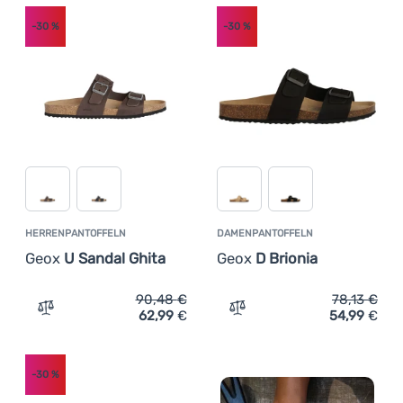
-30
%
-30
%
HERRENPANTOFFELN
DAMENPANTOFFELN
Geox
U Sandal Ghita
Geox
D Brionia
90,48
€
78,13
€
62,99
€
54,99
€
Zum Vergleich 'Herrenpantoffeln Geox U Sandal Ghita' h
Zum Vergleich 'Damenpant
-30
%