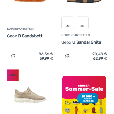
DAMENPANTOFFELN
Geox
D Sandybett
HERRENPANTOFFELN
Geox
U Sandal Ghita
86,36
€
90,48
€
59,99
€
62,99
€
Zum Vergleich 'Damenpantoffeln Geox D Sandybett' hin
Zum Vergleich 'Herrenpant
-30
%