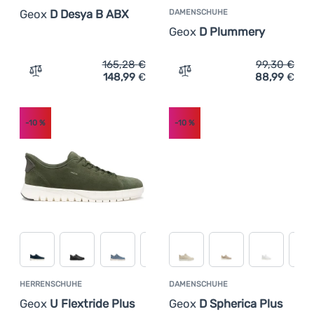
Geox
D Desya B ABX
DAMENSCHUHE
Geox
D Plummery
165,28
€
99,30
€
148,99
€
88,99
€
Zum Vergleich 'Damenschuhe Geox D Desya B ABX' hinz
Zum Vergleich 'Damensch
-10
%
-10
%
HERRENSCHUHE
DAMENSCHUHE
Geox
U Flextride Plus
Geox
D Spherica Plus