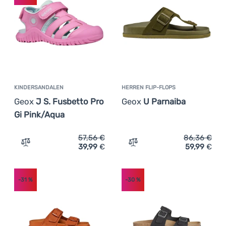
KINDERSANDALEN
HERREN FLIP-FLOPS
Geox
J S. Fusbetto Pro
Geox
U Parnaiba
Gi Pink/Aqua
57,56
€
86,36
€
39,99
€
59,99
€
Zum Vergleich 'Kindersandalen Geox J S. Fusbetto Pro G
Zum Vergleich 'Herren Fli
-31
%
-30
%