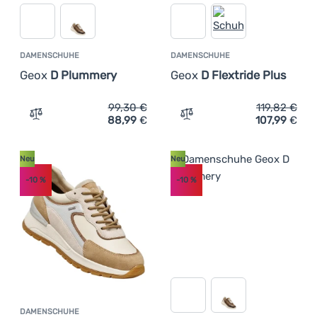
DAMENSCHUHE
DAMENSCHUHE
Geox
D Plummery
Geox
D Flextride Plus
99,30
€
119,82
€
88,99
€
107,99
€
Zum Vergleich 'Damenschuhe Geox D Plummery' hinzuf
Zum Vergleich 'Damenschu
Neu
Neu
-10
%
-10
%
DAMENSCHUHE