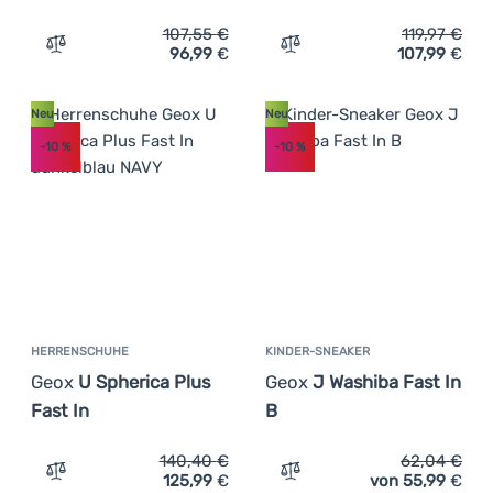
107,55
€
119,97
€
96,99
€
107,99
€
Zum Vergleich 'Herrenschuhe Geox U Flextride Plus' hin
Zum Vergleich 'Damenschu
Neu
Neu
-10
%
-10
%
HERRENSCHUHE
KINDER-SNEAKER
Geox
U Spherica Plus
Geox
J Washiba Fast In
Fast In
B
140,40
€
62,04
€
125,99
€
von 55,99
€
Zum Vergleich 'Herrenschuhe Geox U Spherica Plus Fast 
Zum Vergleich 'Kinder-Sne