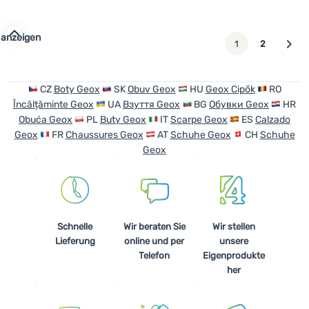
 anzeigen
weiter
1
2
CZ
Boty Geox
SK
Obuv Geox
HU
Geox Cipők
RO
Încălțăminte Geox
UA
Взуття Geox
BG
Обувки Geox
HR
Obuća Geox
PL
Buty Geox
IT
Scarpe Geox
ES
Calzado
Geox
FR
Chaussures Geox
AT
Schuhe Geox
CH
Schuhe
Geox
Schnelle
Wir beraten Sie
Wir stellen
Lieferung
online und per
unsere
Telefon
Eigenprodukte
her