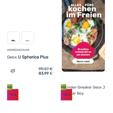
HERRENSCHUHE
Geox
U Spherica Plus
119,57
€
83,99
€
Zum Vergleich 'Herrenschuhe Geox U Spherica Plus' hin
Neu
Neu
-10
%
-10
%