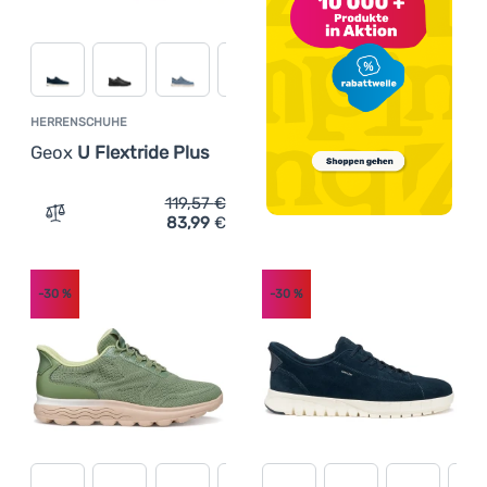
HERRENSCHUHE
Geox
U Flextride Plus
119,57
€
83,99
€
Zum Vergleich 'Herrenschuhe Geox U Flextride Plus' hin
-30
%
-30
%