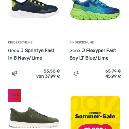
Anmelden /
Registrieren
KINDERSCHUHE
KINDERSCHUHE
Geox
J Sprintye Fast
Geox
J Flexyper Fast
In B Navy/Lime
Boy LT Blue/Lime
53,58
€
65,79
€
von 37,99
€
45,99
€
Zum Vergleich 'Kinderschuhe Geox J Sprintye Fast In B 
Zum Vergleich 'Kinderschu
-30
%