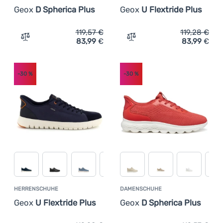
Geox
D Spherica Plus
Geox
U Flextride Plus
119,57
€
119,28
€
83,99
€
83,99
€
Zum Vergleich 'Damenschuhe Geox D Spherica Plus' hin
Zum Vergleich 'Herrenschu
-30
%
-30
%
HERRENSCHUHE
DAMENSCHUHE
Geox
U Flextride Plus
Geox
D Spherica Plus