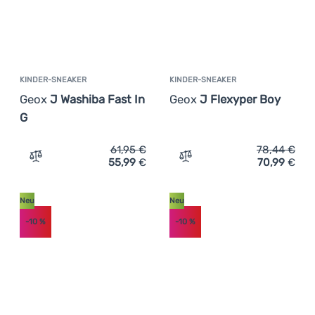
KINDER-SNEAKER
KINDER-SNEAKER
Geox
J Washiba Fast In
Geox
J Flexyper Boy
G
61,95
€
78,44
€
55,99
€
70,99
€
Zum Vergleich 'Kinder-Sneaker Geox J Washiba Fast In G
Zum Vergleich 'Kinder-Sne
Neu
Neu
-10
%
-10
%