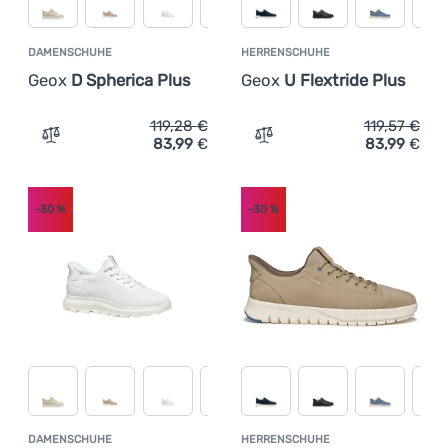
DAMENSCHUHE
HERRENSCHUHE
Geox
D Spherica Plus
Geox
U Flextride Plus
119,28
€
119,57
€
83,99
€
83,99
€
Zum Vergleich 'Damenschuhe Geox D Spherica Plus' hin
Zum Vergleich 'Herrenschu
-30
%
-30
%
DAMENSCHUHE
HERRENSCHUHE