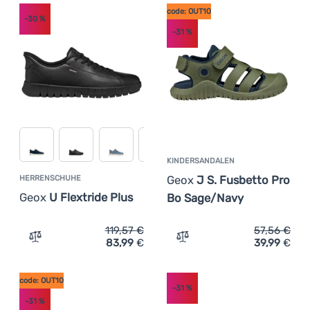
code: OUT10
-30
%
-31
%
KINDERSANDALEN
Geox
J S. Fusbetto Pro
HERRENSCHUHE
Geox
U Flextride Plus
Bo Sage/Navy
119,57
€
57,56
€
83,99
€
39,99
€
Zum Vergleich 'Herrenschuhe Geox U Flextride Plus' hin
Zum Vergleich 'Kindersan
code: OUT10
-31
%
-31
%