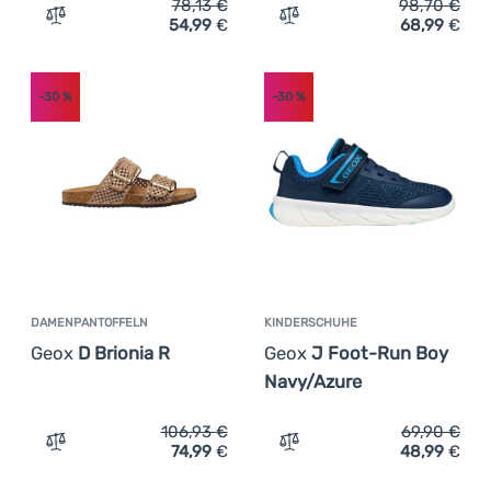
78,13
€
98,70
€
54,99
€
68,99
€
Zum Vergleich 'Damen Flip-Flops Geox D Brionia' hinzuf
Zum Vergleich 'Damensand
-30
%
-30
%
DAMENPANTOFFELN
KINDERSCHUHE
Geox
D Brionia R
Geox
J Foot-Run Boy
Navy/Azure
106,93
€
69,90
€
74,99
€
48,99
€
Zum Vergleich 'Damenpantoffeln Geox D Brionia R' hinz
Zum Vergleich 'Kindersch