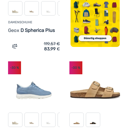
DAMENSCHUHE
Geox
D Spherica Plus
119,57
€
83,99
€
Zum Vergleich 'Damenschuhe Geox D Spherica Plus' hin
-30
%
-30
%